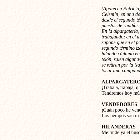
(Aparecen Patricio,
Celemín, en una de 
desde el segundo té
puestos de sandías
En la alpargatería,
trabajando; en el u
supone que en el po
segundo término izq
hilando cáñamo en 
telón, salen alguna
se retiran por la iz
tocar una campana
ALPARGATERO
¡Trabaja, trabaja, q
Tendremos hoy músi
VENDEDORES
¡Cuán poco he vendi
Los tiempos son mal
HILANDERAS
Me rinde ya el huso