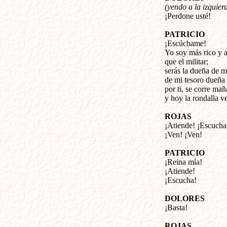
(yendo a la izquier
¡Perdone usté!
PATRICIO
¡Escúchame!
Yo soy más rico y a
que el militar;
serás la dueña de m
de mi tesoro dueña 
por ti, se corre mañ
y hoy la rondalla ve
ROJAS
¡Atiende! ¡Escucha
¡Ven! ¡Ven!
PATRICIO
¡Reina mía!
¡Atiende!
¡Escucha!
DOLORES
¡Basta!
ROJAS