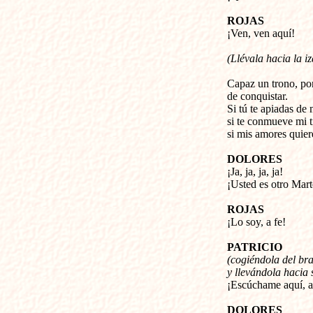
ROJAS
¡Ven, ven aquí!
(Llévala hacia la i
Capaz un trono, por
de conquistar.
Si tú te apiadas de
si te conmueve mi t
si mis amores quier
DOLORES
¡Ja, ja, ja, ja!
¡Usted es otro Marte
ROJAS
¡Lo soy, a fe!
PATRICIO
(cogiéndola del bra
y llevándola hacia 
¡Escúchame aquí, a
DOLORES