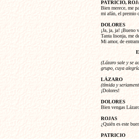
PATRICIO, ROJ
Bien merece, me pa
mi afán, el premio 
DOLORES
¡Ja, ja, ja! ¡Bueno 
Tanta lisonja, me d
Mi amor, de entram
E
(Lázaro sale y se a
grupo, cuya alegría
LÁZARO
(tímida y seriament
¡Dolores!
DOLORES
Bien vengas Lázaro
ROJAS
¿Quién es este bue
PATRICIO