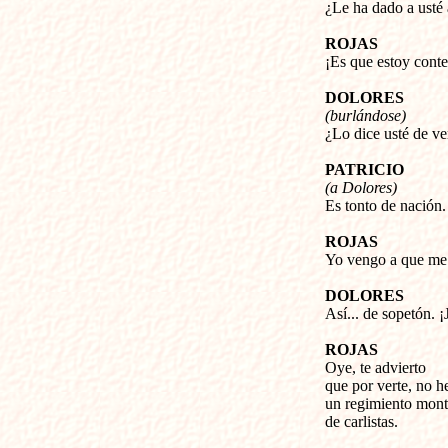
¿Le ha dado a usté
ROJAS
¡Es que estoy conte
DOLORES
(burlándose)
¿Lo dice usté de ve
PATRICIO
(a Dolores)
Es tonto de nación.
ROJAS
Yo vengo a que me 
DOLORES
Así... de sopetón. ¡J
ROJAS
Oye, te advierto
que por verte, no 
un regimiento mon
de carlistas.