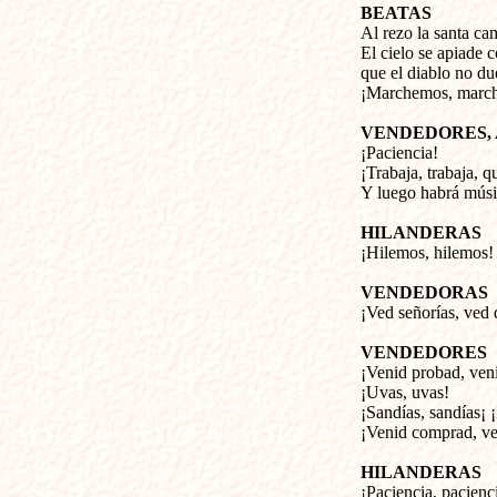
BEATAS
Al rezo la santa ca
El cielo se apiade 
que el diablo no du
¡Marchemos, march
VENDEDORES,
¡Paciencia!
¡Trabaja, trabaja, q
Y luego habrá músic
HILANDERAS
¡Hilemos, hilemos!
VENDEDORAS
¡Ved señorías, ved
VENDEDORES
¡Venid probad, ven
¡Uvas, uvas!
¡Sandías, sandías¡ 
¡Venid comprad, v
HILANDERAS
¡Paciencia, pacienc