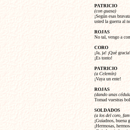
PATRICIO
(con guasa)
¡Según esas bravata
usted la guerra al n
ROJAS
No tal, vengo a com
CORO
¡Ja, ja! ¡Qué gracia
¡Es tonto!
PATRICIO
(a Celemín)
¡Vaya un ente!
ROJAS
(dando unas cédula
Tomad vuestras bol
SOLDADOS
(a los del coro, fam
¡Guiadnos, buena g
¡Hermosas, hermos