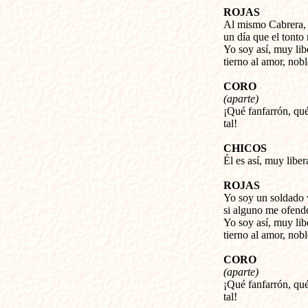
ROJAS
Al mismo Cabrera, y
un día que el tonto
Yo soy así, muy libe
tierno al amor, nobl
CORO
(aparte)
¡Qué fanfarrón, qué
tal!
CHICOS
Él es así, muy libera
ROJAS
Yo soy un soldado v
si alguno me ofende
Yo soy así, muy libe
tierno al amor, noble
CORO
(aparte)
¡Qué fanfarrón, qué
tal!