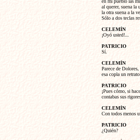
en mi pueblo las m
al querer, suena la 
la otra suena a la 
Sólo a dos teclas r
CELEMÍN
¡Oyó usted!...
PATRICIO
Sí.
CELEMÍN
Parece de Dolores,
esa copla un retrato
PATRICIO
¡Pues cómo, si hace
contabas sus rigores
CELEMÍN
Con todos menos u
PATRICIO
¿Quién?