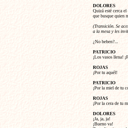
DOLORES
Quizá esté cerca el 
que busque quien m
(Transición. Se ace
a la mesa y les invi
¿No beben?...
PATRICIO
¡Los vasos llena! ¡P
ROJAS
¡Por tu aquél!
PATRICIO
¡Por la miel de tu 
ROJAS
¡Por la cera de tu m
DOLORES
¡Ja, ja, ja!
¡Bueno va!