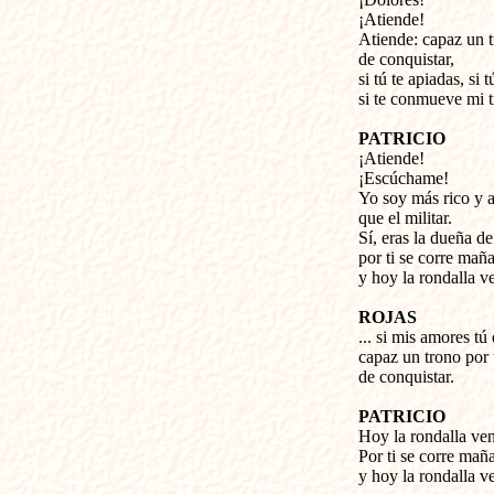
¡Atiende!
Atiende: capaz un t
de conquistar,
si tú te apiadas, si
si te conmueve mi t
PATRICIO
¡Atiende!
¡Escúchame!
Yo soy más rico y a
que el militar.
Sí, eras la dueña de
por ti se corre mañ
y hoy la rondalla ve
ROJAS
... si mis amores tú
capaz un trono por 
de conquistar.
PATRICIO
Hoy la rondalla ven
Por ti se corre mañ
y hoy la rondalla ve