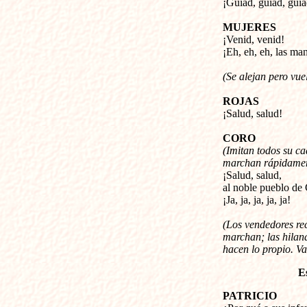
¡Guiad, guiad, guia
MUJERES
¡Venid, venid!
¡Eh, eh, eh, las ma
(Se alejan pero vue
ROJAS
¡Salud, salud!
CORO
(Imitan todos su ca
marchan rápidamen
¡Salud, salud,
al noble pueblo de
¡Ja, ja, ja, ja, ja!
(Los vendedores rec
marchan; las hiland
hacen lo propio. V
E
PATRICIO