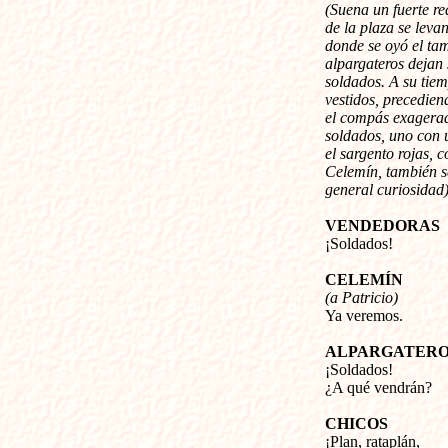
(Suena un fuerte re
de la plaza se levan
donde se oyó el tam
alpargateros dejan 
soldados. A su tie
vestidos, precedien
el compás exagera
soldados, uno con 
el sargento rojas, c
Celemín, también s
general curiosidad
VENDEDORAS
¡Soldados!
CELEMÍN
(a Patricio)
Ya veremos.
ALPARGATERO
¡Soldados!
¿A qué vendrán?
CHICOS
¡Plan, rataplán,