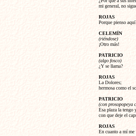
¿Por qué a sus infer
mi general, no sigue
ROJAS
Porque pienso aquí
CELEMÍN
(riéndose)
¡Otro más!
PATRICIO
(algo fosco)
¿Y se llama?
ROJAS
La Dolores;
hermosa como el so
PATRICIO
(con prosopopeya c
Esa plaza la tengo y
con que deje el cap
ROJAS
En cuanto a mí me v