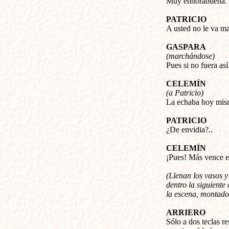
Muy enhorabuena.
PATRICIO
A usted no le va ma
GASPARA
(marchándose)
Pues si no fuera así.
CELEMÍN
(a Patricio)
La echaba hoy mis
PATRICIO
¿De envidia?..
CELEMÍN
¡Pues! Más vence e
(Llenan los vasos 
dentro la siguiente
la escena, montado
ARRIERO
Sólo a dos teclas r