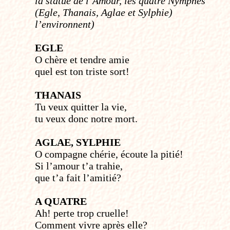
la
statue de l’Amour, les quatre Nymphes
(Egle, Thanais, Aglae et Sylphie)
l’environnent)
EGLE
O chère et tendre amie
quel est ton triste sort!
THANAIS
Tu veux quitter la vie,
tu veux donc notre mort.
AGLAE, SYLPHIE
O compagne chérie, écoute la pitié!
Si l’amour t’a trahie,
que t’a fait l’amitié?
A QUATRE
Ah! perte trop cruelle!
Comment vivre après elle?