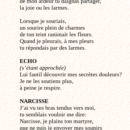
de mon ardeur tu daignas partager,
la joie ou les larmes.
Lorsque je souriais,
un sourire plein de charmes
de ton teint ranimait les fleurs.
Quand je pleurais, à mes pleurs
tu répondais par des larmes.
ECHO
(s’étant approchée)
Lui faut­il découvrir mes secrètes douleurs?
Je ne les soutiens plus,
à peine je respire.
NARCISSE
J’ai vu tes bras tendus vers moi,
tu semblais vouloir me dire:
Narcisse, je plains ton martyre,
que ne puis je envoyer mes soupirs