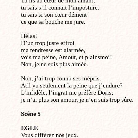
Tu lis au cœur de mon amant,
tu sais s’il connait l’imposture.
tu sais si son cœur dément
ce que sa bouche me jure.
Hélas!
D’un trop juste effroi
ma tendresse est alarmée,
vois ma peine, Amour, et plains­moi!
Non, je ne suis plus aimée.
Non, j’ai trop connu ses mépris.
A­t­il vu seulement la peine que j’endure?
L’infidèle, l’ingrat me préfère Doris;
je n’ai plus son amour, je n’en suis trop sûre.
Scène 5
EGLE
Vous différez nos jeux.