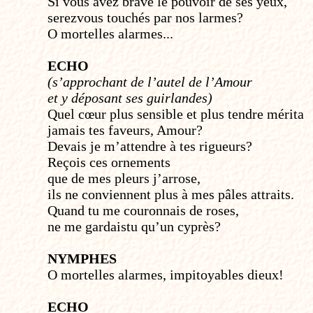
Si vous avez bravé le pouvoir de ses yeux,
serez­vous touchés par nos larmes?
O mortelles alarmes...
ECHO
(s’approchant de l’autel de l’Amour
et y déposant ses guirlandes)
Quel cœur plus sensible et plus tendre mérita
jamais tes faveurs, Amour?
Devais je m’attendre à tes rigueurs?
Reçois ces ornements
que de mes pleurs j’arrose,
ils ne conviennent plus à mes pâles attraits.
Quand tu me couronnais de roses,
ne me gardais­tu qu’un cyprès?
NYMPHES
O mortelles alarmes, impitoyables dieux!
ECHO