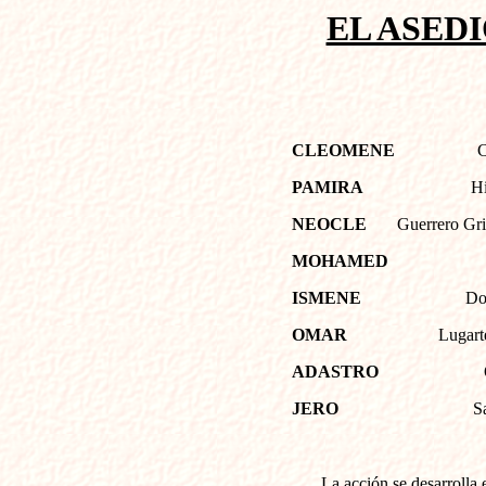
EL ASED
CLEOMENE
C
PAMIRA
H
NEOCLE
Guerrero Gr
MOHAMED
ISMENE
Do
OMAR
Lugart
ADASTRO
JERO
S
La acción se desarrolla