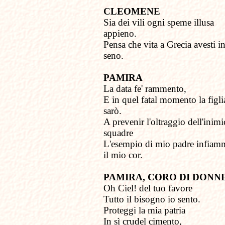
CLEOMENE
Sia dei vili ogni speme illusa
appieno.
Pensa che vita a Grecia avesti i
seno.
PAMIRA
La data fe' rammento,
E in quel fatal momento la figli
sarò.
A prevenir l'oltraggio dell'inim
squadre
L'esempio di mio padre infiam
il mio cor.
PAMIRA, CORO DI DONN
Oh Ciel! del tuo favore
Tutto il bisogno io sento.
Proteggi la mia patria
In sì crudel cimento,