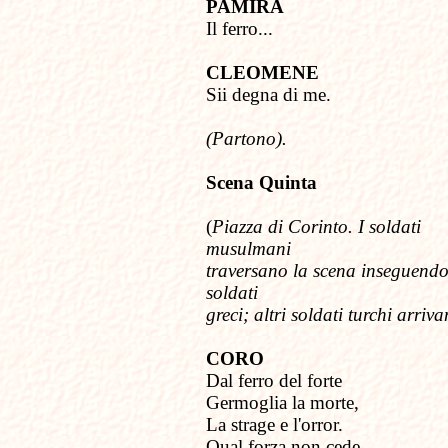
PAMIRA
Il ferro...
CLEOMENE
Sii degna di me.
(Partono).
Scena Quinta
(
Piazza di Corinto. I soldati
musulmani
traversano la scena inseguendo
soldati
greci;
altri soldati
turchi arriva
CORO
Dal ferro del forte
Germoglia la morte,
La strage e l'orror.
Qual forza non cede