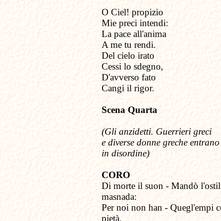
O Ciel! propizio
Mie preci intendi:
La pace all'anima
A me tu rendi.
Del cielo irato
Cessi lo sdegno,
D'avverso fato
Cangi il rigor.
Scena Quarta
(Gli anzidetti. Guerrieri greci
e diverse donne greche entrano
in disordine)
CORO
Di morte il suon - Mandò l'ostil
masnada:
Per noi non han - Quegl'empi c
pietà.