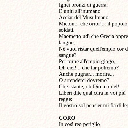
Ignei bronzi di guerra;
E uniti all'inumano
Acciar del Musulmano
Mieton... che orror!... il popolo 
soldati.
Maometto udì che Grecia oppre
langue,
Né vuol ristar quell'empio cor d
sangue?
Per torne all'empio giogo,
Oh ciel!... che far potremo?
Anche pugnar... morire...
O arrenderci dovremo?
Che istante, oh Dio, crudel!...
Liberi dite qual cura in voi più
regge:
Il vostro sol pensier mi fia di le
CORO
In così reo periglio