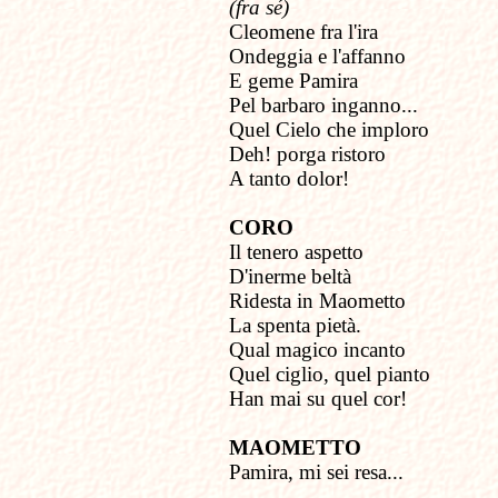
(fra sé)
Cleomene fra l'ira
Ondeggia e l'affanno
E geme Pamira
Pel barbaro inganno...
Quel Cielo che imploro
Deh! porga ristoro
A tanto dolor!
CORO
Il tenero aspetto
D'inerme beltà
Ridesta in Maometto
La spenta pietà.
Qual magico incanto
Quel ciglio, quel pianto
Han mai su quel cor!
MAOMETTO
Pamira, mi sei resa...