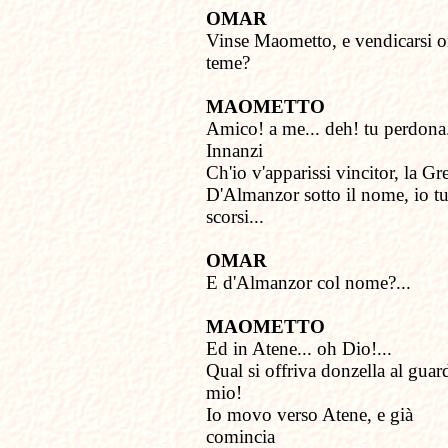
OMAR
Vinse Maometto, e vendicarsi o
teme?
MAOMETTO
Amico! a me... deh! tu perdona
Innanzi
Ch'io v'apparissi vincitor, la Gr
D'Almanzor sotto il nome, io tu
scorsi...
OMAR
E d'Almanzor col nome?...
MAOMETTO
Ed in Atene... oh Dio!...
Qual si offriva donzella al guar
mio!
Io movo verso Atene, e già
comincia