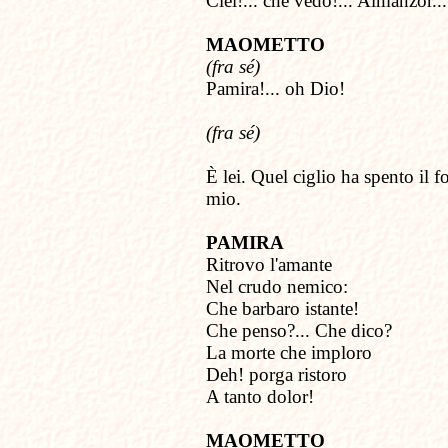
Ciel!... che vedo!... Almanzor...
MAOMETTO
(fra sé)
Pamira!... oh Dio!
(fra sé)
È lei. Quel ciglio ha spento il f
mio.
PAMIRA
Ritrovo l'amante
Nel crudo nemico:
Che barbaro istante!
Che penso?... Che dico?
La morte che imploro
Deh! porga ristoro
A tanto dolor!
MAOMETTO