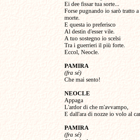
Ei dee fissar tua sorte...
Forse pugnando io sarò tratto a
morte.
E questa io preferisco
Al destin d'esser vile.
A tuo sostegno io scelsi
Tra i guerrieri il più forte.
Eccol, Neocle.
PAMIRA
(fra sé)
Che mai sento!
NEOCLE
Appaga
L'ardor di che m'avvampo,
E dall'ara di nozze io volo al c
PAMIRA
(fra sé)