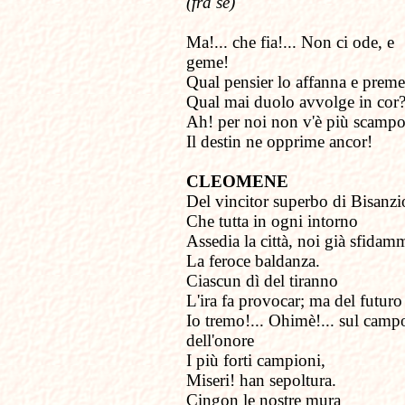
(fra sé)
Ma!... che fia!... Non ci ode, e
geme!
Qual pensier lo affanna e prem
Qual mai duolo avvolge in cor
Ah! per noi non v'è più scampo
Il destin ne opprime ancor!
CLEOMENE
Del vincitor superbo di Bisanzi
Che tutta in ogni intorno
Assedia la città, noi già sfidam
La feroce baldanza.
Ciascun dì del tiranno
L'ira fa provocar; ma del futuro
Io tremo!... Ohimè!... sul camp
dell'onore
I più forti campioni,
Miseri! han sepoltura.
Cingon le nostre mura