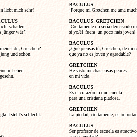
BACULUS
 liebt mich sehr!
¡Porque mi Gretchen me ama muc
ACULUS
BACULUS, GRETCHEN
nicht schaden
¡Ciertamente no sería demasiado m
s jünger wär’!
si yo/él fuera un poco más joven!
BACULUS
meinst du, Gretchen?
¿Qué piensas tú, Gretchen, de mi r
z jung und schön.
que ya no es joven y agradable?
GRETCHEN
meinem Leben
He visto muchas cosas peores
 gesehn.
en mi vida.
BACULUS
Es el corazón lo que cuenta
para una cristiana piadosa.
GRETCHEN
eit steht’s schlecht.
La piedad, ciertamente, es importan
BACULUS
Ser profesor de escuela es atractivo
ht?
¿no es verdad?