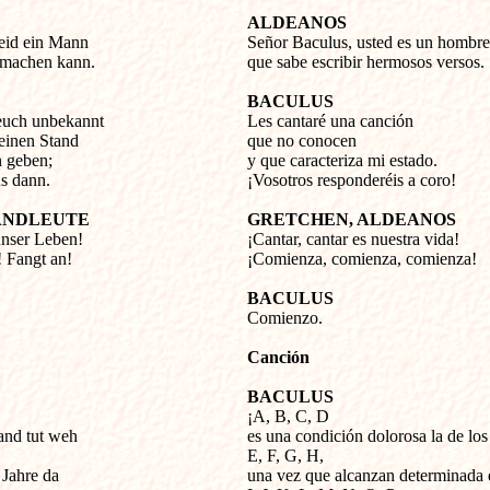
ALDEANOS
seid ein Mann
Señor Baculus, usted es un hombre
 machen kann.
que sabe escribir hermosos versos.
BACULUS
 euch unbekannt
Les cantaré una canción
einen Stand
que no conocen
n geben;
y que caracteriza mi estado.
us dann.
¡Vosotros responderéis a coro!
ANDLEUTE
GRETCHEN, ALDEANOS
unser Leben!
¡Cantar, cantar es nuestra vida!
! Fangt an!
¡Comienza, comienza, comienza!
BACULUS
Comienzo.
Canción
BACULUS
¡A, B, C, D
and tut weh
es una condición dolorosa la de los
E, F, G, H,
 Jahre da
una vez que alcanzan determinada 