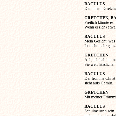
BACULUS
Denn mein Gretchen
GRETCHEN, B
Freilich könnte es 
Wenn er (ich) etwa
BACULUS
Mein Gesicht, was 
Ist nicht mehr gan
GRETCHEN
Ach, ich hab’ in 
Sie weit hässlicher
BACULUS
Der fromme Christ
sieht aufs Gemüt.
GRETCHEN
Mit meiner Frömmigk
BACULUS
Schulmeistrin sein
nicht wahr, das zie