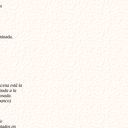
o
rminada.
scena está la
tada a la
posada.
banco)
de
ntados en