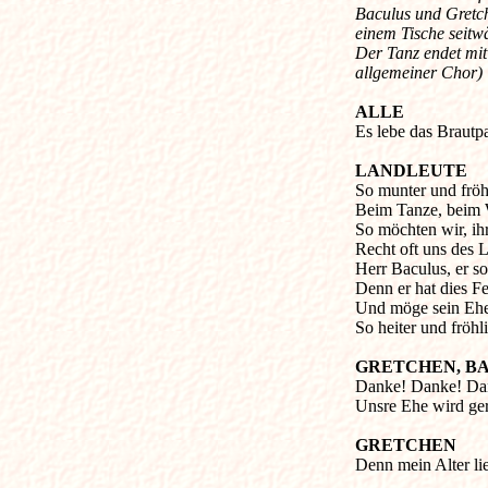
Baculus und Gretch
einem Tische seitwä
Der Tanz endet mit
allgemeiner Chor)
ALLE
Es lebe das Brautp
LANDLEUTE
So munter und fröh
Beim Tanze, beim
So möchten wir, ih
Recht oft uns des 
Herr Baculus, er so
Denn er hat dies F
Und möge sein Ehe
So heiter und fröhli
GRETCHEN, B
Danke! Danke! Da
Unsre Ehe wird ger
GRETCHEN
Denn mein Alter li