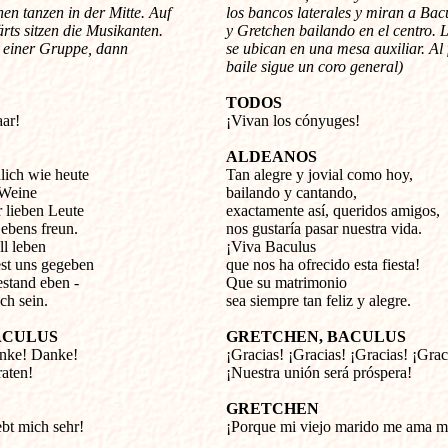
en tanzen in der Mitte. Auf
los bancos laterales y miran a Bac
rts sitzen die Musikanten.
y Gretchen bailando en el centro. 
 einer Gruppe, dann
se ubican en una mesa auxiliar. Al f
baile sigue un coro general)
TODOS
aar!
¡Vivan los cónyuges!
ALDEANOS
lich wie heute
Tan alegre y jovial como hoy,
 Weine
bailando y cantando,
r lieben Leute
exactamente así, queridos amigos,
Lebens freun.
nos gustaría pasar nuestra vida.
ll leben
¡Viva Baculus
est uns gegeben
que nos ha ofrecido esta fiesta!
stand eben -
Que su matrimonio
ch sein.
sea siempre tan feliz y alegre.
ACULUS
GRETCHEN, BACULUS
nke! Danke!
¡Gracias! ¡Gracias! ¡Gracias! ¡Grac
aten!
¡Nuestra unión será próspera!
GRETCHEN
ebt mich sehr!
¡Porque mi viejo marido me ama 