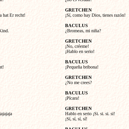
GRETCHEN
a hat Er recht!
¡Sí, como hay Dios, tienes razón!
BACULUS
Kind.
¿Bromeas, mi niña?
GRETCHEN
¡No, créeme!
¡Hablo en serio!
BACULUS
t!
¡Pequeña bribona!
GRETCHEN
¿No me crees?
BACULUS
¡Pícara!
GRETCHEN
jajajaja
Hablo en serio ¡Si. si. si. si!
¡Sí, sí, sí, sí!