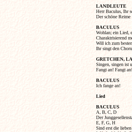
LANDLEUTE
Herr Baculus, Ihr 
Der schöne Reime
BACULUS
Wohlan; ein Lied,
Charaktrisierend m
Will ich zum beste
Ihr singt den Chor
GRETCHEN, L
Singen, singen ist 
Fangt an! Fangt an
BACULUS
Ich fange an!
Lied
BACULUS
A, B, C, D
Der Junggesellenst
E, F, G, H
Sind erst die lieben