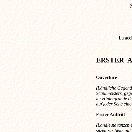
La acci
ERSTER 
Ouvertüre
(Ländliche Gegend
Schulmeisters, ge
im Hintergrunde d
auf jeder Seite ein
Erster Auftritt
(Landleute tanzen e
sitzen zur Seite au