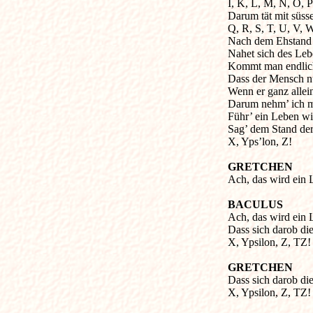
I, K, L, M, N, O, P
Darum tät mit süs
Q, R, S, T, U, V, 
Nach dem Ehstand 
Nahet sich des Leb
Kommt man endlich
Dass der Mensch nu
Wenn er ganz allein
Darum nehm’ ich m
Führ’ ein Leben w
Sag’ dem Stand der
X, Yps’lon, Z!
GRETCHEN
Ach, das wird ein 
BACULUS
Ach, das wird ein 
Dass sich darob die
X, Ypsilon, Z, TZ!
GRETCHEN
Dass sich darob die
X, Ypsilon, Z, TZ