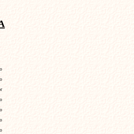
A
o
o
r
o
o
o
o