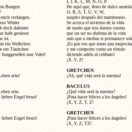
I, J, K, L, M, N, O, P.
sem Bangen
He aquí que, lleno de dulce ansied
W
O, R, S, T, U, V, W,
mich verlangen.
suspiro después del matrimonio.
ens Winter
Se acerca el invierno de la vida
 doch dahinter
de modo que nos damos cuenta
r halb geniesst
que un ser no disfruta de la vida
e ist.
más que a medias si permanece sol
ir ein Weibchen
¡Es por eso que tomo una mujercita
ie ein Täubchen
y me comporto como un tórtolo
 Junggesellen nun Valet!
diciendo adiós al celibato!
¡X, Y, Z!
GRETCHEN
Leben sein!
¡Ah, qué vida será la nuestra!
BACULUS
Leben sein
¿Qué vida será la nuestra?
 lieben Engel freun!
¡Para hacer felices a los ángeles!
¡X, Y, Z, T, Z!
GRETCHEN
 lieben Engel freun!
¡Para hacer felices a los ángeles!
!
¡X, Y, Z, TZ!