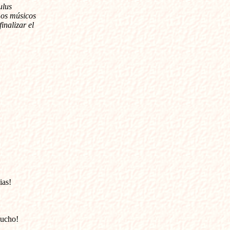
ulus
Los músicos
inalizar el
ias!
mucho!