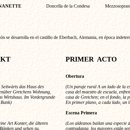
NANETTE
Doncella de la Condesa
Mezzosopran
ón se desarrolla en el castillo de Eberbach, Alemania, en época indete
AKT
PRIMER ACTO
Obertura
 Seitwärts das Haus des
(Un paraje rural A un lado de la e
genüber Gretchens Wohnung,
casa del maestro de escuela, enfren
as Wirtshaus. Im Vordergrunde
casa de Gretchen; en el fondo, la 
e Bank)
En primer plano, a cada lado, un 
Escena Primera
ine Art Konter, die älteren
(Los aldeanos bailan una especie 
f Bänken und sehen zu.
contradanza, los mayores están se