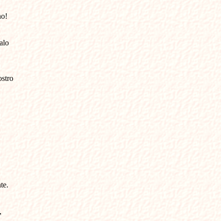
ho!
alo
ostro
te.
,