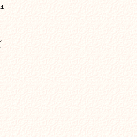
ad,
o.
,