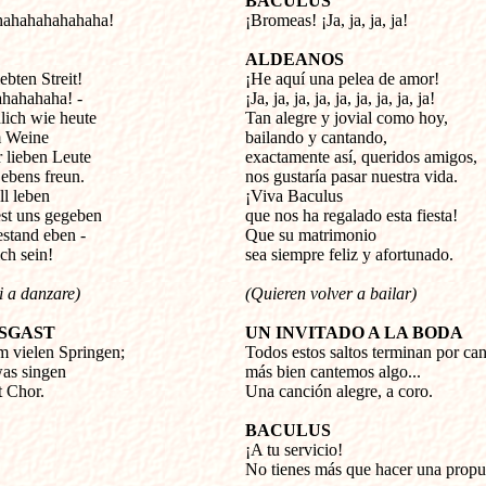
BACULUS
hahahahahahaha!
¡Bromeas! ¡Ja, ja, ja, ja!
ALDEANOS
ebten Streit!
¡He aquí una pelea de amor!
hahahaha! -
¡Ja, ja, ja, ja, ja, ja, ja, ja, ja!
lich wie heute
Tan alegre y jovial como hoy,
m Weine
bailando y cantando,
r lieben Leute
exactamente así, queridos amigos,
Lebens freun.
nos gustaría pasar nuestra vida.
ll leben
¡Viva Baculus
est uns gegeben
que nos ha regalado esta fiesta!
stand eben -
Que su matrimonio
ich sein!
sea siempre feliz y afortunado.
i a danzare)
(Quieren volver a bailar)
TSGAST
UN INVITADO A LA BODA
 vielen Springen;
Todos estos saltos terminan por ca
was singen
más bien cantemos algo...
t Chor.
Una canción alegre, a coro.
BACULUS
¡A tu servicio!
No tienes más que hacer una propu