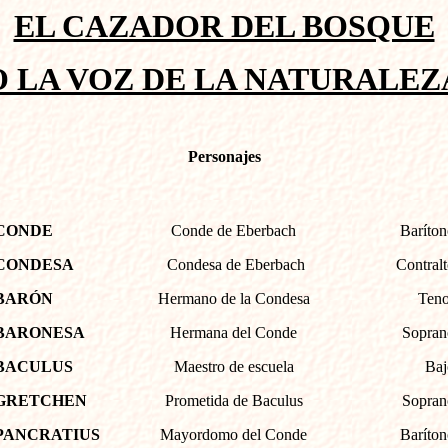
EL CAZADOR DEL BOSQUE
O LA VOZ DE LA NATURALEZ
Personajes
CONDE
Conde de Eberbach
Baríton
CONDESA
Condesa de Eberbach
Contralt
BARÓN
Hermano de la Condesa
Teno
BARONESA
Hermana del Conde
Sopran
BACULUS
Maestro de escuela
Baj
GRETCHEN
Prometida de Baculus
Sopran
PANCRATIUS
Mayordomo del Conde
Baríton