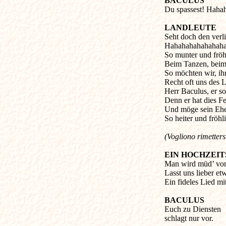
BACULUS
Du spassest! Haha
LANDLEUTE
Seht doch den verli
Hahahahahahahaha
So munter und fröh
Beim Tanzen, bei
So möchten wir, ih
Recht oft uns des 
Herr Baculus, er so
Denn er hat dies F
Und möge sein Ehe
So heiter und fröhl
(Vogliono rimetters
EIN HOCHZEI
Man wird müd’ vom
Lasst uns lieber et
Ein fideles Lied mi
BACULUS
Euch zu Diensten
schlagt nur vor.