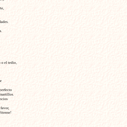
te,
dades.
s.
 o el tedio,
ue
perfecto
artillos.
encios
 favor,
éitense!