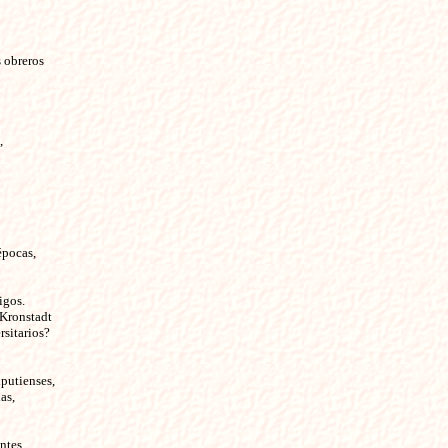
s obreros
,
épocas,
igos.
 Kronstadt
rsitarios?
iputienses,
as,
ntes.