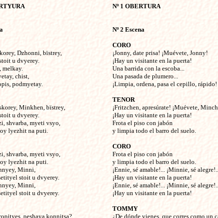
ERTYURA
Nº 1 OBERTURA
na
Nº 2 Escena
CORO
korey, Dzhonni, bïstrey,
¡Jonny, date prisa! ¡Muévete, Jonny!
stoit u dvyerey.
¡Hay un visitante en la puerta!
 melkay.
Una barrida con la escoba...
etay, chist,
Una pasada de plumero...
ropis, podmyetay.
¡Limpia, ordena, pasa el cepillo, rápido!
TENOR
skorey, Minkhen, bïstrey,
¡Fritzchen, apresúrate! ¡Muévete, Minc
stoit u dvyerey.
¡Hay un visitante en la puerta!
zi, shvarba, myeti vsyo,
Frota el piso con jabón
oy lyezhit na puti.
y limpia todo el barro del suelo.
CORO
zi, shvarba, myeti vsyo,
Frota el piso con jabón
oy lyezhit na puti.
y limpia todo el barro del suelo.
hnyey, Minni,
¡Ennie, sé amable!... ¡Minnie, sé alegre!..
tityel stoit u dvyerey.
¡Hay un visitante en la puerta!
hnyey, Minni,
¡Ennie, sé amable!... ¡Minnie, sé alegre!..
tityel stoit u dvyerey.
¡Hay un visitante en la puerta!
TOMMY
ropityes, peshaya konnitsa?
¿De dónde vienes, que corres como un c