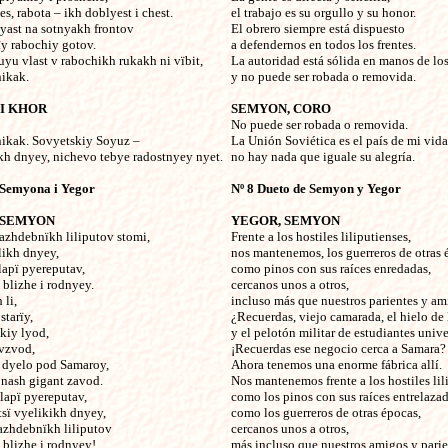
s, rabota – ikh doblyest i chest.
el trabajo es su orgullo y su honor.
yast na sotnyakh frontov
El obrero siempre está dispuesto
y rabochiy gotov.
a defendernos en todos los frentes.
yu vlast v rabochikh rukakh ni vïbit,
La autoridad está sólida en manos de lo
nikak.
y no puede ser robada o removida.
I KHOR
SEMYON, CORO
No puede ser robada o removida.
 nikak. Sovyetskiy Soyuz –
La Unión Soviética es el país de mi vida
kh dnyey, nichevo tebye radostnyey nyet.
no hay nada que iguale su alegría.
 Semyona i Yegor
Nº 8 Dueto de Semyon y Yegor
 SEMYON
YEGOR, SEMYON
razhdebnïkh liliputov stomi,
Frente a los hostiles liliputienses,
likh dnyey,
nos mantenemos, los guerreros de otras 
lapï pyereputav,
como pinos con sus raíces enredadas,
blizhe i rodnyey.
cercanos unos a otros,
 li,
incluso más que nuestros parientes y am
starïy,
¿Recuerdas, viejo camarada, el hielo de
kiy lyod,
y el pelotón militar de estudiantes unive
vzvod,
¡Recuerdas ese negocio cerca a Samara?
 dyelo pod Samaroy,
Ahora tenemos una enorme fábrica allí.
 nash gigant zavod.
Nos mantenemos frente a los hostiles lil
 lapï pyereputav,
como los pinos con sus raíces entrelazad
tsï vyelikikh dnyey,
como los guerreros de otras épocas,
razhdebnïkh liliputov
cercanos unos a otros,
blizhe i rodnyey!
más incluso que nuestros amigos y parie