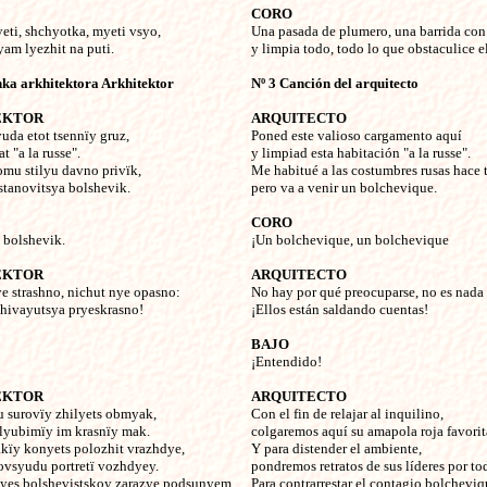
CORO
yeti, shchyotka, myeti vsyo,
Una pasada de plumero, una barrida con
yam lyezhit na puti.
y limpia todo, todo lo que obstaculice e
nka arkhitektora Arkhitektor
Nº 3 Canción del arquitecto
EKTOR
ARQUITECTO
yuda etot tsennïy gruz,
Poned este valioso cargamento aquí
 "a la russe".
y limpiad esta habitación "a la russe".
omu stilyu davno privïk,
Me habitué a las costumbres rusas hace 
stanovitsya bolshevik.
pero va a venir un bolchevique.
CORO
 bolshevik.
¡Un bolchevique, un bolchevique
EKTOR
ARQUITECTO
ye strashno, nichut nye opasno:
No hay por qué preocuparse, no es nada 
chivayutsya pryeskrasno!
¡Ellos están saldando cuentas!
BAJO
¡Entendido!
EKTOR
ARQUITECTO
u surovïy zhilyets obmyak,
Con el fin de relajar al inquilino,
lyubimïy im krasnïy mak.
colgaremos aquí su amapola roja favorit
kïy konyets polozhit vrazhdye,
Y para distender el ambiente,
vsyudu portretï vozhdyey.
pondremos retratos de sus líderes por tod
vyes bolshevistskoy zarazye podsunyem
Para contrarrestar el contagio bolcheviq