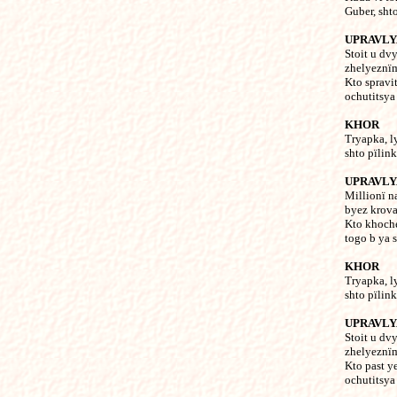
Guber, shto
UPRAVLY
Stoit u dv
zhelyeznï
Kto spravi
ochutitsya
KHOR
Tryapka, l
shto pïlink
UPRAVLY
Millionï n
byez krova,
Kto khoche
togo b ya s
KHOR
Tryapka, l
shto pïlink
UPRAVLY
Stoit u dv
zhelyeznï
Kto past y
ochutitsya