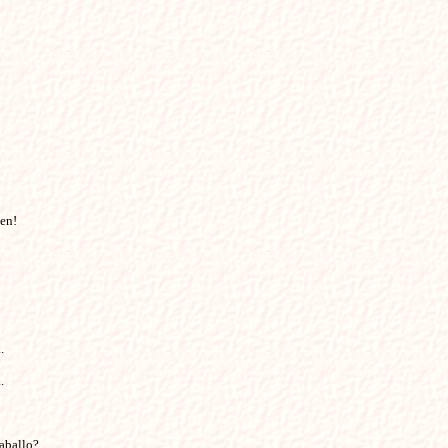
hen!
.
.
aballo?