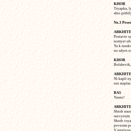
KHOR
Tryapka, l
shto pribïl
No.3 Pese
ARKHIT
Postavte s
nomyer ubat
Ya k russk
no sdyes o
KHOR
Bolshevik,
ARKHIT
Ni kapli n
oni raspla
BAS
Yasno!
ARKHIT
Shtob sraz
razvyesim 
Shotb vsya
povesim po
V protivo