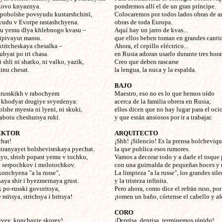
kovo knyaznya.
pondremos allí el de un gran príncipe.
pobolshe povsyudu kustarshchinï,
Colocaremos por todos lados obras de ar
yudu v Evorpe rastashchyena.
obras de toda Europa.
ku yemu dlya khlebnogo kvasu –
Aquí hay un jarro de kvas...
ïpivayut massu.
que ellos beben toman en grandes canti
ktricheskaya chesalka –
Ahora, el cepillo eléctrico...
ubyat po tri chasa.
en Rusia adoran usarlo durante tres hora
 shli ni shatko, ni valko, yazïk,
Creo que deben rascarse
pinu chesat.
la lengua, la nuca y la espalda.
BAJO
 russkikh v rabochyem
Maestro, eso no es lo que hemos oído
 khodyat drugiye svyedenya:
acerca de la familia obrera en Rusia;
lshe myesta ni lyeni, ni skuki,
ellos dicen que no hay lugar para el ocio
rabotu cheshutsya ruki.
y que están ansiosos por ir a trabajar.
EKTOR
ARQUITECTO
chat!
¡Shh! ¡Silencio! Es la prensa bolcheviq
stranyayet bolshevistskaya pyechat.
la que publica esos rumores.
yo, shtob popast yemu v tochku,
Vamos a decorar todo y a darle el toque 
 serpochkov i molotochkov.
con una guirnalda de pequeñas hoces y m
onchyena "a la russe",
La limpieza "a la russe", los grandes sil
ya shir i byezmernaya grust.
y la tristeza infinita.
k po-russki govoritsya,
Pero ahora, como dice el refrán ruso, por
mïtsya, strichsya i britsya!
¡tomen un baño, córtense el cabello y af
CORO
ivey, konchayte skorey!
¡Deprisa, deprisa, terminemos rápido!