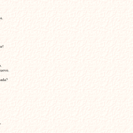
s.
or!
o.
nuevo.
jada?
,