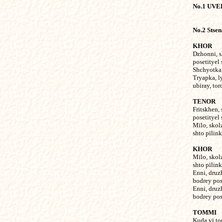
No.1 UV
No.2 Stse
KHOR
Dzhonni, s
posetityel 
Shchyotka,
Tryapka, ly
ubiray, to
TENOR
Fritskhen, 
posetityel 
Mïlo, skol
shto pïlink
KHOR
Mïlo, skol
shto pïlink
Enni, druz
bodrey pose
Enni, druz
bodrey pose
TOMMI
Kuda vï to