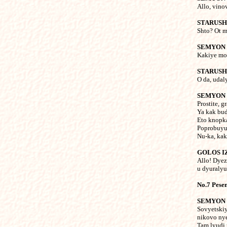
Allo, vino
STARUS
Shto? Ot m
SEMYON
Kakiye mo
STARUS
O da, udaly
SEMYON
Prostite, 
Ya kak bud
Eto knopk
Poprobuyu 
Nu-ka, kak
GOLOS I
Allo! Dye
u dyuraly
No.7 Pese
SEMYON
Sovyetskiy
nikovo nye
Tam lyudi 