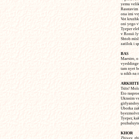
yemu veli
Rasstavim 
ona imi vs
Vot kruzh
oni yego v
Tyeper ele
v Rossii ly
Shtob mïsli
zatïlok i s
BAS
Maestro, o
vyeddinge
tam nyet bo
u nikh na 
ARKHIT
Tsïts! Mol
Eto raspro
Ukrasim vs
girlyandoy
Uborka zak
byezmolvna
Tyeper, ka
pozhaluyte 
KHOR
Zhivey, zh