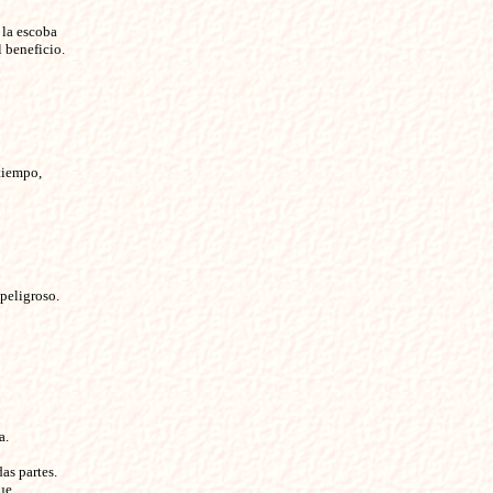
 la escoba
l beneficio.
tiempo,
peligroso.
a.
as partes.
ue,