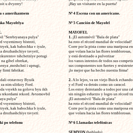
toit u dvyerey!
¡Hay un visitante en la puerta!
na s amerikantsem
Nº 4 Escena con un americano.
nka Mayofelya
Nº 5 Canción de Mayofel
L
MAYOFEL
l "Serebryanaya pulya"
1.
¡El automóvil "Bala de plata"
rd vsyemirnoy bïstrotï,
ha roto el récord mundial de velocidad!
 tryek, kak babochka v iyule,
Corre por la pista como una mariposa en 
na drozhashchiye tsvyetï,
que volara hacia las flores temblorosas,
kurentov tshchetnïye potugi
y está destinado a pulverizar
na gibel obrekat,
los vanos intentos de todos sus competi
enya ,moshchnï i uprugi,
sus componentes son fuertes y resistente
y firmï fabrikat.
¡lo mejor que ha hecho nuestra firma!
vdali otstavnoy Byuik
2.
A lo lejos, va un viejo Buick echand
a za nim ulitkoy Ford.
y el Ford va detrás como un caracol.
uda vsyekh na golovu byu ikh
Los estoy derrotando a todos por una ca
za rekordami rekord. Avtomovbil
sin ningún esfuerzo y logro un récord tra
aya pulya"
¡El automóvil "Bala de plata"
rd vsyemirnoy bïstrotï,
ha roto el récord mundial de velocidad!
 tryek, kak babochka b iyule,
Corre por la pista como una mariposa en 
na drozhashchiye tsvyetï.
que volara hacia las flores temblorosas.
i po telefonu
Nº 6 Llamadas telefónicas
SEMYON
(hablado)