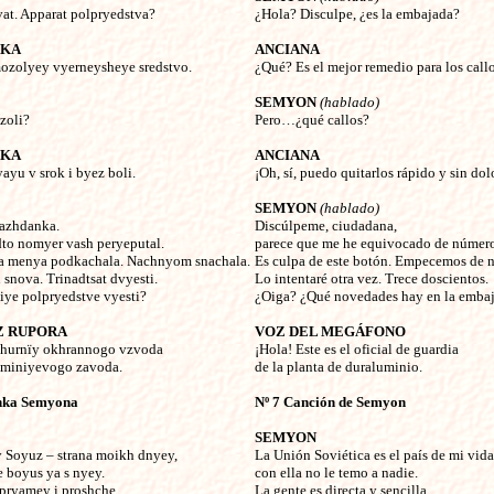
vat. Apparat polpryedstva?
¿Hola? Disculpe, ¿es la embajada?
HKA
ANCIANA
ozolyey vyerneysheye sredstvo.
¿Qué? Es el mejor remedio para los callo
SEMYON
(hablado)
zoli?
Pero…¿qué callos?
HKA
ANCIANA
ayu v srok i byez boli.
¡Oh, sí, puedo quitarlos rápido y sin dol
SEMYON
(hablado)
grazhdanka.
Discúlpeme, ciudadana,
to nomyer vash peryeputal.
parece que me he equivocado de númer
a menya podkachala. Nachnyom snachala.
Es culpa de este botón. Empecemos de 
snova. Trinadtsat dvyesti.
Lo intentaré otra vez. Trece doscientos.
iye polpryedstve vyesti?
¿Oiga? ¿Qué novedades hay en la emba
Z RUPORA
VOZ DEL MEGÁFONO
zhurnïy okhrannogo vzvoda
¡Hola! Este es el oficial de guardia
uminiyevogo zavoda.
de la planta de duraluminio.
nka Semyona
Nº 7 Canción de Semyon
SEMYON
 Soyuz – strana moikh dnyey,
La Unión Soviética es el país de mi vida
 boyus ya s nyey.
con ella no le temo a nadie.
pryamey i proshche,
La gente es directa y sencilla,