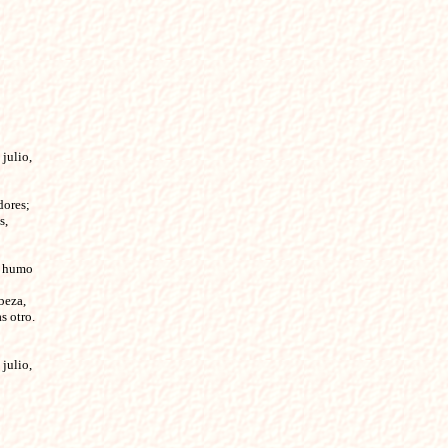
julio,
dores;
s,
o humo
beza,
s otro.
julio,