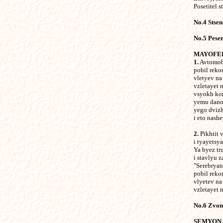
Posetitel s
No.4 Stse
No.5 Pese
MAYOFE
1.
Avtomobi
pobil reko
vletyev na
vzletayet 
vsyokh kon
yemu dano 
yego dvizh
i eto nashe
2.
Pïkhtit 
i tyayetsy
Ya byez tr
i stavlyu 
"Serebryan
pobil reko
vlyetev na
vzletayet 
No.6 Zvonk
SEMYON