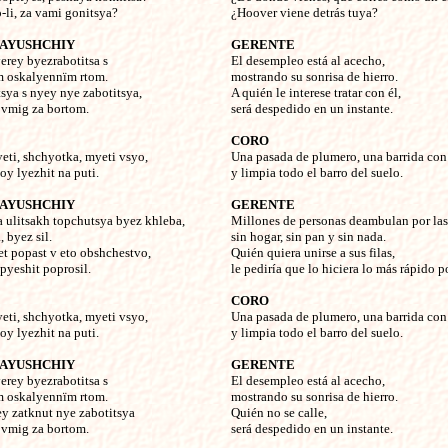
-li, za vami gonitsya?
¿Hoover viene detrás tuya?
AYUSHCHIY
GERENTE
yerey byezrabotitsa s
El desempleo está al acecho,
m oskalyennïm rtom.
mostrando su sonrisa de hierro.
tsya s nyey nye zabotitsya,
A quién le interese tratar con él,
 vmig za bortom.
será despedido en un instante.
CORO
yeti, shchyotka, myeti vsyo,
Una pasada de plumero, una barrida con
oy lyezhit na puti.
y limpia todo el barro del suelo.
AYUSHCHIY
GERENTE
a ulitsakh topchutsya byez khleba,
Millones de personas deambulan por las
 byez sil.
sin hogar, sin pan y sin nada.
t popast v eto obshchestvo,
Quién quiera unirse a sus filas,
pyeshit poprosil.
le pediría que lo hiciera lo más rápido p
CORO
yeti, shchyotka, myeti vsyo,
Una pasada de plumero, una barrida con
oy lyezhit na puti.
y limpia todo el barro del suelo.
AYUSHCHIY
GERENTE
yerey byezrabotitsa s
El desempleo está al acecho,
m oskalyennïm rtom.
mostrando su sonrisa de hierro.
ey zatknut nye zabotitsya
Quién no se calle,
 vmig za bortom.
será despedido en un instante.