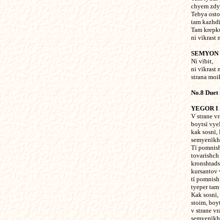
chyem zdye
Tebya osto
tam kazhdï
Tam krepku
ni vïkrast 
SEMYON 
Ni vïbit,
ni vïkrast
strana moi
No.8 Duet
YEGOR I
V strane v
boytsï vye
kak sosnï, 
semyenïkh 
Tï pomnish
tovarishch 
kronshtads
kursantov 
tï pomnish
tyeper tam
Kak sosnï,
stoim, boy
v strane v
semyenïkh 