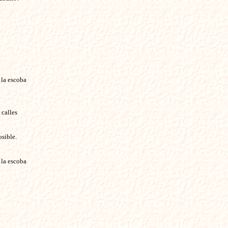
 la escoba
 calles
osible.
 la escoba