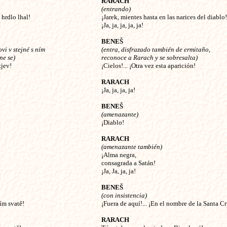
RARACH
(entrando)
 hrdlo lhal!
¡Jarek, mientes hasta en las narices del diablo!
¡Ja, ja, ja, ja, ja!
BENEŠ
vi v stejné s ním
(entra, disfrazado también de ermitaño,
ne se)
reconoce a Rarach y se sobresalta)
zjev!
¡Cielos!... ¡Otra vez esta aparición!
RARACH
¡Ja, ja, ja, ja!
BENEŠ
(amenazante)
¡Diablo!
RARACH
(amenazante también)
¡Alma negra,
consagrada a Satán!
¡Ja, Ja, ja, ja!
BENEŠ
(con insistencia)
ím svatě!
¡Fuera de aquí!... ¡En el nombre de la Santa C
RARACH