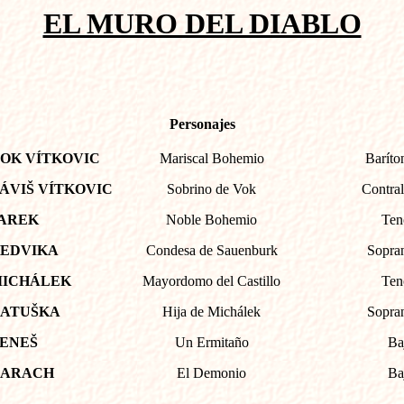
EL MURO DEL DIABLO
Personajes
OK VÍTKOVIC
Mariscal Bohemio
Baríto
ÁVIŠ VÍTKOVIC
Sobrino de Vok
Contral
AREK
Noble Bohemio
Ten
EDVIKA
Condesa de Sauenburk
Sopra
ICHÁLEK
Mayordomo del Castillo
Ten
ATUŠKA
Hija de Michálek
Sopra
ENEŠ
Un Ermitaño
Ba
ARACH
El Demonio
Ba