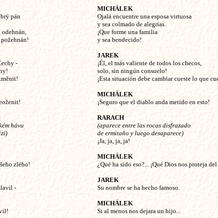
MICHÁLEK
obrý pán
Ojalá encuentre una esposa virtuosa
y sea colmado de alegrías.
í odehnán,
¡Que forme una familia
e požehnán!
y sea bendecido!
JAREK
Čechy -
¡Él, el más valiente de todos los checos,
chy!
solo, sin ningún consuelo!
 změnit!
¡Esta situación debe cambiar cueste lo que cu
MICHÁLEK
eoženit!
¡Seguro que el diablo anda metido en esto!
RARACH
ckém hávu
(aparece entre las rocas disfrazado
zí)
de ermitaño y luego desaparece)
¡Ja, ja, ja, ja!
MICHÁLEK
šeho zlého!
¿Qué ha sido eso?... ¡Qué Dios nos proteja del
JAREK
lavil -
Su nombre se ha hecho famoso.
MICHÁLEK
vil!
Si al menos nos dejara un hijo...