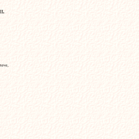
II
.
ltava,