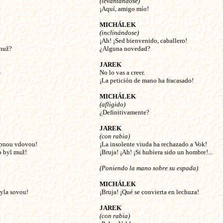
(levantándose)
¡Aquí, amigo mío!
MICHÁLEK
(inclinándose)
¡Ah! ¡Sed bienvenido, caballero!
 nuž?
¿Alguna novedad?
JAREK
-
No lo vas a creer.
¡La petición de mano ha fracasado!
MICHÁLEK
(afligido)
¿Definitivamente?
JAREK
(con rabia)
upnou vdovou!
¡La insolente viuda ha rechazado a Vok!
o byl muž!
¡Bruja! ¡Ah! ¡Si hubiera sido un hombre!...
(Poniendo la mano sobre su espada)
MICHÁLEK
byla sovou!
¡Bruja! ¡Qué se convierta en lechuza!
JAREK
(con rabia)