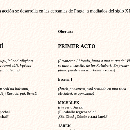
 acción se desarrolla en las cercanías de Praga, a mediados del siglo XI
Obertura
NÍ
PRIMER ACTO
stupující nad záhybem
(Amanecer. Al fondo, junto a una curva del V
v ranní záři. Vpředu
se alza el castillo de los Rožmberk. En primer
y a balvany)
plano pueden verse árboles y rocas)
Escena 1
n sedí na balvanu,
(Jarek, pensativo, está sentado en una roca.
ději Rarach, pak Beneš)
Michálek se aproxima)
MICHÁLEK
(sin ver a Jarek)
jechal -
¡El caballo regresa solo!
echal?
¡Oh, Dios! ¿Dónde estará Jarek?
JAREK