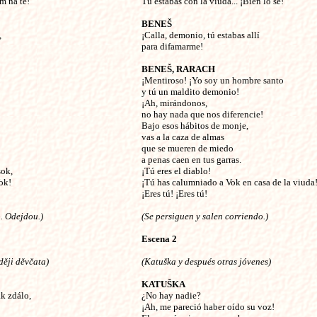
m na tě!
Tú estabas con la viuda... ¡Bien lo sé!
BENEŠ
,
¡Calla, demonio, tú estabas allí
para difamarme!
BENEŠ, RARACH
¡Mentiroso! ¡Yo soy un hombre santo
y tú un maldito demonio!
¡Ah, mirándonos,
no hay nada que nos diferencie!
Bajo esos hábitos de monje,
vas a la caza de almas
que se mueren de miedo
a penas caen en tus garras.
sok,
¡Tú eres el diablo!
ok!
¡Tú has calumniado a Vok en casa de la viuda
¡Eres tú! ¡Eres tú!
. Odejdou.)
(Se persiguen y salen corriendo.)
Escena 2
ději děvčata)
(Katuška y después otras jóvenes)
KATUŠKA
ak zdálo,
¿No hay nadie?
¡Ah, me pareció haber oído su voz!