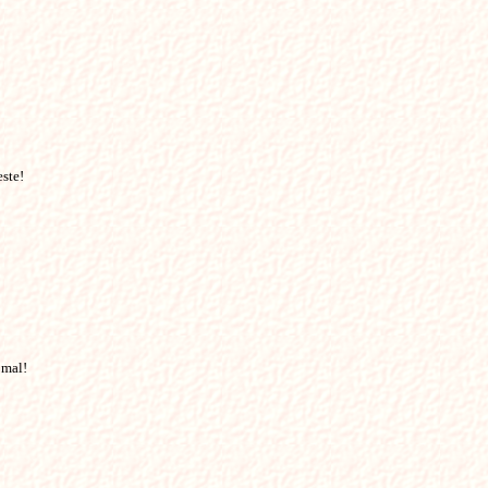
este!
 mal!