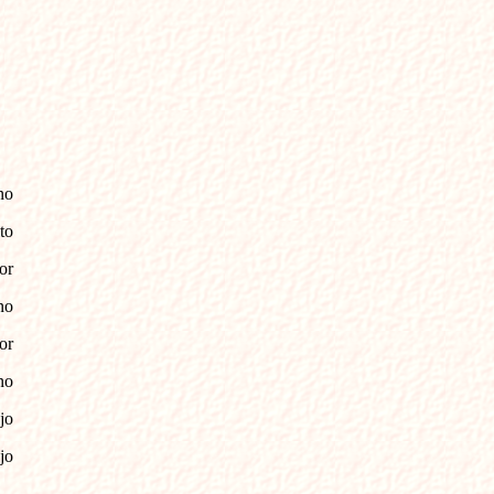
no
to
or
no
or
no
jo
jo