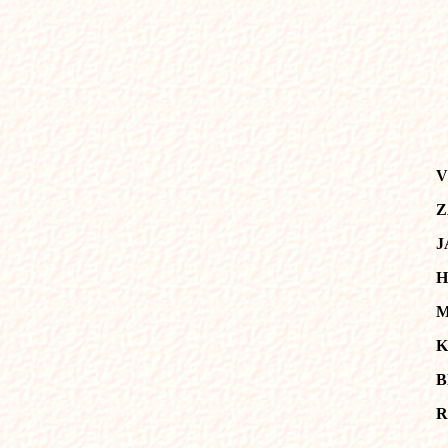
V
Z
J
H
M
K
B
R