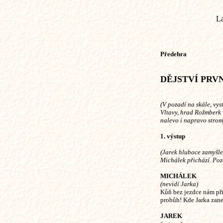
La
Předehra
DĚJSTVÍ PRV
(V pozadí na skále, vy
Vltavy, hrad Rožmberk 
nalevo i napravo strom
1. výstup
(Jarek hluboce zamyšle
Michálek přichází. Poz
MICHÁLEK
(nevidí Jarka)
Kůň bez jezdce nám při
probůh! Kde Jarka zan
JAREK