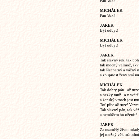
Pan Vok!
MICHÁLEK
Pan Vok!
JAREK
Být odbyt!
MICHÁLEK
Být odbyt!
JAREK
Tak slavný rek, tak bo
tak mocný velmož, skv
tak šlechetný a vážný 
a zpupnost ženy smí mu
MICHÁLEK
Tak dobrý pán - až tuz
a hezký muž - a v světě
a ženský vrtoch jest m
Toť přec až tuze! Vezm
Tak slavný pán, tak v
a nemůžem ho oženit!
JAREK
Za osamělý život mlad
jej mužný věk má odm