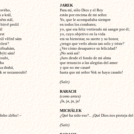
JAREK
 svého,
Para mí, sólo Dios y el Rey
 a král,
están por encima de mi señor.
něm stál,
Yo, que le acompañaba siempre
bitvě prolil
en todos los combates;
il
yo, que era feliz vertiendo mi sangre por él;
est:
yo, cuyo objetivo en la vida
chlí věčně sám
era su bienestar, su suerte y su honor,
olest?
¿tengo que verlo ahora tan solo y triste?
přísahám,
¿Ver cómo desaparece su felicidad?
 býti sám!
¡No será así!
loubi,
¡Juro desde el fondo de mi alma
aha
que renuncio a las alegrías del amor
ka drahá,
y que no me casaré
k se nezasnoubí!
hasta que mi señor Vok se haya casado!
(Sale)
RARACH
(como antes)
¡Ja, ja, ja, ja!
MICHÁLEK
šeho zlého! –
¿Qué ha sido eso?... ¡Qué Dios nos proteja del
(Sale)