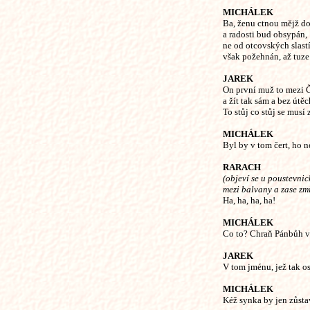
MICHÁLEK
Ba, ženu ctnou mějž d
a radosti bud obsypán,
ne od otcovských slast
však požehnán, až tuz
JAREK
On první muž to mezi 
a žít tak sám a bez útě
To stůj co stůj se musí
MICHÁLEK
Byl by v tom čert, ho n
RARACH
(objeví se u poustevni
mezi balvany a zase zmi
Ha, ha, ha, ha!
MICHÁLEK
Co to? Chraň Pánbůh v
JAREK
V tom jménu, jež tak os
MICHÁLEK
Kéž synka by jen zůsta