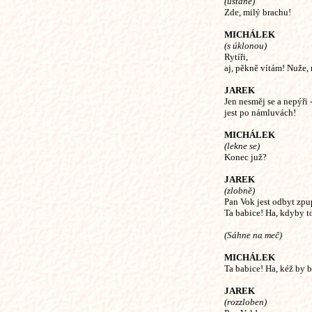
(ustane)
Zde, milý brachu!
MICHÁLEK
(s úklonou)
Rytíři,
aj, pěkně vítám! Nuže,
JAREK
Jen nesměj se a nepýři 
jest po námluvách!
MICHÁLEK
(lekne se)
Konec juž?
JAREK
(zlobně)
Pan Vok jest odbyt zp
Ta babice! Ha, kdyby t
(Sáhne na meč)
MICHÁLEK
Ta babice! Ha, kéž by 
JAREK
(rozzloben)