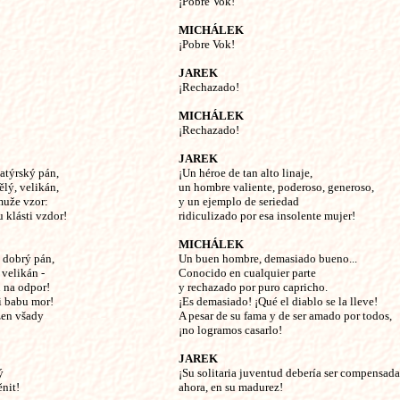
¡Pobre Vok!
MICHÁLEK
¡Pobre Vok!
JAREK
¡Rechazado!
MICHÁLEK
¡Rechazado!
JAREK
hatýrský pán,
¡Un héroe de tan alto linaje,
ělý, velikán,
un hombre valiente, poderoso, generoso,
muže vzor:
y un ejemplo de seriedad
 klásti vzdor!
ridiculizado por esa insolente mujer!
MICHÁLEK
e dobrý pán,
Un buen hombre, demasiado bueno...
 velikán -
Conocido en cualquier parte
u na odpor!
y rechazado por puro capricho.
i babu mor!
¡Es demasiado! ¡Qué el diablo se la lleve!
ážen všady
A pesar de su fama y de ser amado por todos,
¡no logramos casarlo!
JAREK
ý
¡Su solitaria juventud debería ser compensada
ěnit!
ahora, en su madurez!