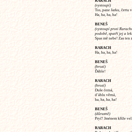
RARACH
(vystoupí)
Tos, pane Jarku, čertu v
Ha, ha, ha, ha!
BENEŠ
(vystoupí proti Raracho
podobě, spatří jej a lek
Spas mě nebe! Zas ten 
RARACH
Ha, ha, ha, ha!
BENEŠ
(hrozí)
Ďáble!
RARACH
(hrozí)
Duše černá,
d’áblu věrná,
ha, ha, ha, ha!
BENEŠ
(důrazně)
Pryč! Jménem kříže vel
RARACH