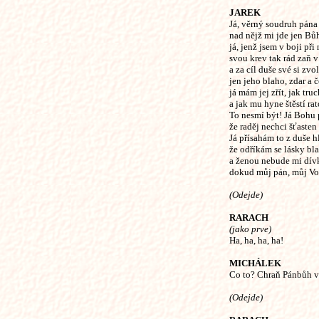
JAREK
Já, věrný soudruh pána
nad nějž mi jde jen Bůh
já, jenž jsem v boji při 
svou krev tak rád zaň v 
a za cíl duše své si zvol
jen jeho blaho, zdar a č
já mám jej zřít, jak tru
a jak mu hyne štěstí rat
To nesmí být! Já Bohu 
že raděj nechci šťasten
Já přísahám to z duše h
že odříkám se lásky bl
a ženou nebude mi dív
dokud můj pán, můj Vo
(Odejde)
RARACH
(jako prve)
Ha, ha, ha, ha!
MICHÁLEK
Co to? Chraň Pánbůh v
(Odejde)