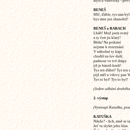
Byls u vdovičky - poví
BENEŠ
Mlč, ďáble, tys tam byl
bys mne jen zhanobil!
BENEŠ a RARACH
Lháři! Muž jsem svatý
a ty čert jsi klatý!
Běda! Na potkání
nejsme k rozeznání.
V nábožné ty kápi
chodíš na lov duší;
padnout ve tvé drápy
již je bázeň kruší!
Tys ten ďábel! Tys ten 
jejž měl u vdovy pan V
Tys to byl! Tys to byl!
(Jeden odhání druhého
2. výstup
(Vystoupí Katuška, poz
KATUŠKA
Nikdo? - Ach, mně se t
žeť tu slyšet jeho hlas.