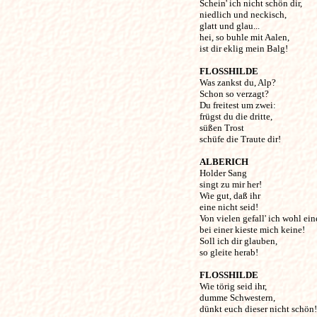
Schein' ich nicht schön dir, 

niedlich und neckisch, 

glatt und glau...

hei, so buhle mit Aalen, 

ist dir eklig mein Balg! 

FLOSSHILDE
Was zankst du, Alp? 

Schon so verzagt?

Du freitest um zwei: 

frügst du die dritte,

süßen Trost 

schüfe die Traute dir! 

ALBERICH
Holder Sang 

singt zu mir her!

Wie gut, daß ihr 

eine nicht seid!

Von vielen gefall' ich wohl eine
bei einer kieste mich keine! 

Soll ich dir glauben, 

so gleite herab! 

FLOSSHILDE
Wie törig seid ihr, 

dumme Schwestern,

dünkt euch dieser nicht schön! 