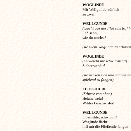
WOGLINDE
Mit Wellgunde wär' ich 

zu zwei. 

WELLGUNDE
(taucht aus der Flut zum Riff h

Laß sehn, 

wie du wachst! 

(sie sucht Woglinde zu erhasch
WOGLINDE
(entweicht ihr schwimmend) 

Sicher vor dir! 

(sie necken sich und suchen si
spielend zu fangen) 
FLOSSHILDE
(Stimme von oben) 

Heiaha weia! 

Wildes Geschwister! 

WELLGUNDE
Flosshilde, schwimm'! 

Woglinde flieht:

hilf mir die Fließende fangen! 
