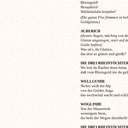
Rheingold!

Heiajaheia! 

(Die ganze Flut flimmert in he
Goldglanze)
ALBERICH
(dessen Augen, mächtig von d
Glanze angezogen, starr auf 
Golde haften)

Was ist's, ihr Glatten, 

das dort so glänzt und gleißt? 

DIE DREI RHEINTÖCHTE
Wo bist du Rauher denn heim,

daß vom Rheingold nie du gehö
WELLGUNDE
Nichts weiß der Alp 

von des Goldes Auge,

das wechselnd wacht und schläf
WOGLINDE
Von der Wassertiefe 

wonnigem Stern,

der hehr die Wogen durchhellt?
DIE DREI RHEINTÖCHTE