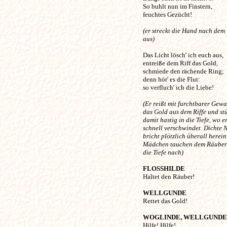
So buhlt nun im Finstern, 

feuchtes Gezücht!

(er streckt die Hand nach dem
aus)
Das Licht lösch' ich euch aus,

entreiße dem Riff das Gold, 

schmiede den rächende Ring;

denn hör' es die Flut:

so verfluch' ich die Liebe! 

(Er reißt mit furchtbarer Gewa
das Gold aus dem Riffe und stü
damit hastig in die Tiefe, wo e
schnell verschwindet. Dichte 
bricht plötzlich überall herein
Mädchen tauchen dem Räuber
die Tiefe nach) 
FLOSSHILDE
Haltet den Räuber! 

WELLGUNDE
Rettet das Gold! 

WOGLINDE, WELLGUNDE

Hilfe! Hilfe! 
