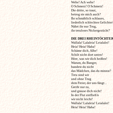
Wehe! Ach wehe! 

O Schmerz! O Schmerz!

Die dritte, so traut, 

betrog sie mich auch?

Ihr schmählich schlaues, 

liederlich schlechtes Gelichter! 
Nährt ihr nur Trug, 

ihr treuloses Nickergezücht? 

DIE DREI RHEINTÖCHTE
Wallala! Lalaleia! Leialalei!

Heia! Heia! Haha!

Schäme dich, Albe! 

Schilt nicht dort unten!

Höre, was wir dich heißen!

Warum, du Banger, 

bandest du nicht

das Mädchen, das du minnst?

Treu sind wir 

und ohne Trug

dem Freier, der uns fängt...

Greife nur zu, 

und grause dich nicht!

In der Flut entflieh'n 

wir nicht leicht!

Wallala! Lalaleia! Leialalei!

Heia! Heia! Haha! 
