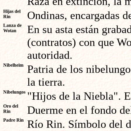
Raza en extinción, la m
Hijas del
Ondinas, encargadas de
Rin
Lanza de
En su asta están grabad
Wotan
(contratos) con que W
autoridad.
Nibelheim
Patria de los nibelung
la tierra.
Nibelungos
"Hijos de la Niebla". E
Oro del
Duerme en el fondo del
Rin
Padre Rin
Río Rin. Símbolo del d