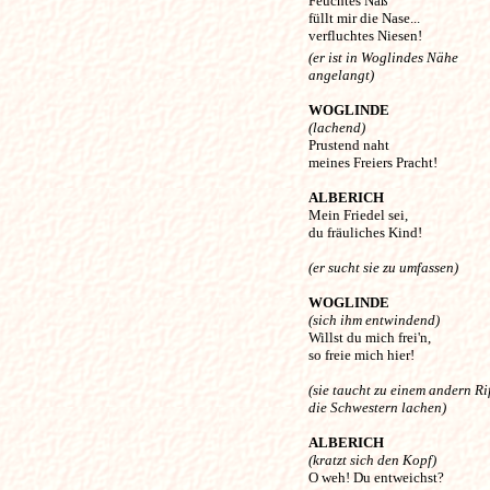
Feuchtes Naß 

füllt mir die Nase...

(er ist in Woglindes Nähe
angelangt) 
WOGLINDE
(lachend) 

Prustend naht 

meines Freiers Pracht! 

ALBERICH
Mein Friedel sei, 

du fräuliches Kind! 

(er sucht sie zu umfassen) 
WOGLINDE
(sich ihm entwindend) 

Willst du mich frei'n, 

so freie mich hier! 

(sie taucht zu einem andern Rif
die Schwestern lachen) 
ALBERICH
(kratzt sich den Kopf) 

O weh! Du entweichst? 
