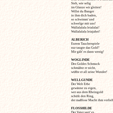
Sieh, wie selig 

im Glanze wir gleiten!

Willst du Banger 

in ihm dich baden,

so schwimm' und 

schwelge mit uns!

Wallalalala leialalai! 

Wallalalala leiajahei! 

ALBERICH
Eurem Taucherspiele 

nur taugte das Gold?

Mir gält' es dann wenig! 

WOGLINDE
Des Goldes Schmuck 

schmähte er nicht,

wüßte er all seine Wunder! 

WELLGUNDE
Der Welt Erbe 

gewänne zu eigen,

wer aus dem Rheingold 

schüfe den Ring,

der maßlose Macht ihm verlieh'.
FLOSSHILDE
Der Vater sagt' es, 
