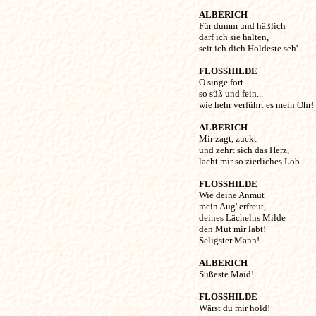
ALBERICH
Für dumm und häßlich 

darf ich sie halten,

seit ich dich Holdeste seh'. 

FLOSSHILDE
O singe fort 

so süß und fein...

wie hehr verführt es mein Ohr! 

ALBERICH
Mir zagt, zuckt 

und zehrt sich das Herz,

lacht mir so zierliches Lob. 

FLOSSHILDE
Wie deine Anmut 

mein Aug' erfreut,

deines Lächelns Milde 

den Mut mir labt!

Seligster Mann! 

ALBERICH
Süßeste Maid! 

FLOSSHILDE
Wärst du mir hold! 
