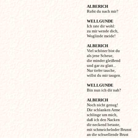
ALBERICH
Rufst du nach mir? 

WELLGUNDE
Ich rate dir wohl: 

zu mir wende dich,

Woglinde meide! 

ALBERICH
Viel schöner bist du 

als jene Scheue,

die minder gleißend 

und gar zu glatt...

Nur tiefer tauche, 

willst du mir taugen. 

WELLGUNDE
Bin nun ich dir nah? 

ALBERICH
Noch nicht genug!

Die schlanken Arme 

schlinge um mich,

daß ich den Nacken 

dir neckend betaste,

mit schmeichelnder Brunst

an die schwellende Brust 
