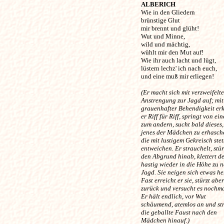
ALBERICH
Wie in den Gliedern 

brünstige Glut

mir brennt und glüht!

Wut und Minne, 

wild und mächtig,

wühlt mir den Mut auf!

Wie ihr auch lacht und lügt,

lüstern lechz' ich nach euch,

und eine muß mir erliegen! 

(Er macht sich mit verzweifelte
Anstrengung zur Jagd auf; mit
grauenhafter Behendigkeit er
er Riff für Riff, springt von ei
zum andern, sucht bald dieses,
jenes der Mädchen zu erhasch
die mit lustigem Gekreisch ste
entweichen. Er strauchelt, stür
den Abgrund hinab, klettert d
hastig wieder in die Höhe zu 
Jagd. Sie neigen sich etwas he
Fast erreicht er sie, stürzt abe
zurück und versucht es nochma
Er hält endlich, vor Wut
schäumend, atemlos an und st
die geballte Faust nach den
Mädchen hinauf.) 