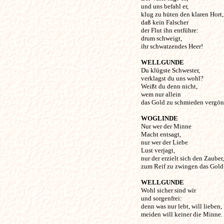
und uns befahl er,

klug zu hüten den klaren Hort,

daß kein Falscher 

der Flut ihn entführe:

drum schweigt, 

ihr schwatzendes Heer! 

WELLGUNDE
Du klügste Schwester, 

verklagst du uns wohl?

Weißt du denn nicht, 

wem nur allein

das Gold zu schmieden vergönn
WOGLINDE
Nur wer der Minne 

Macht entsagt,

nur wer der Liebe 

Lust verjagt,

nur der erzielt sich den Zauber,

zum Reif zu zwingen das Gold. 
WELLGUNDE
Wohl sicher sind wir 

und sorgenfrei:

denn was nur lebt, will lieben,

meiden will keiner die Minne. 
