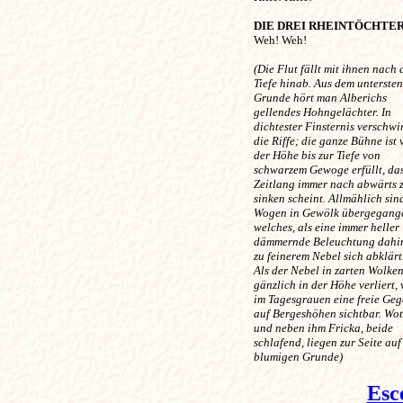
DIE DREI RHEINTÖCHTE
Weh! Weh! 

(Die Flut fällt mit ihnen nach 
Tiefe hinab. Aus dem untersten
Grunde hört man Alberichs
gellendes Hohngelächter. In 
dichtester Finsternis verschw
die Riffe; die ganze Bühne ist 
der Höhe bis zur Tiefe von
schwarzem Gewoge erfüllt, das
Zeitlang immer nach abwärts 
sinken scheint. Allmählich sin
Wogen in Gewölk übergegang
welches, als eine immer heller
dämmernde Beleuchtung dahi
zu feinerem Nebel sich abklärt
Als der Nebel in zarten Wolken
gänzlich in der Höhe verliert,
im Tagesgrauen eine freie Ge
auf Bergeshöhen sichtbar. Wo
und neben ihm Fricka, beide
schlafend, liegen zur Seite auf
blumigen Grunde) 
Esc