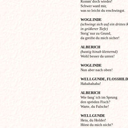
Komm' doch wieder!

Schwer ward mir, 

was so leicht du erschwingst. 

WOGLINDE
(schwingt sich auf ein drittes R
in größerer Tiefe) 

Steig' nur zu Grund, 

da greifst du mich sicher! 

ALBERICH
(hastig hinab kletternd) 

Wohl besser da unten! 

WOGLINDE
Nun aber nach oben! 

WELLGUNDE, FLOSSHILD

Hahahahaha! 

ALBERICH
Wie fang' ich im Sprung 

den spröden Fisch?

Warte, du Falsche! 

WELLGUNDE
Heia, du Holder! 

Hörst du mich nicht? 
