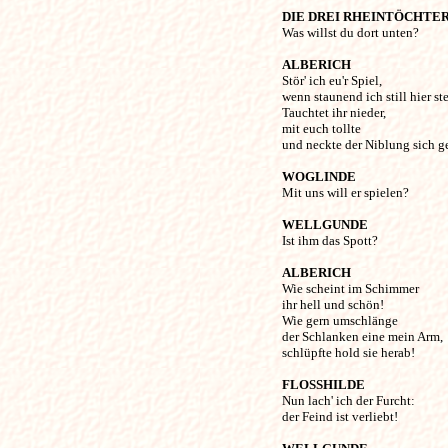
DIE DREI RHEINTÖCHTE
Was willst du dort unten? 

ALBERICH
Stör' ich eu'r Spiel,

wenn staunend ich still hier ste
Tauchtet ihr nieder, 

mit euch tollte

und neckte der Niblung sich ger
WOGLINDE
Mit uns will er spielen? 

WELLGUNDE
Ist ihm das Spott? 

ALBERICH
Wie scheint im Schimmer 

ihr hell und schön!

Wie gern umschlänge 

der Schlanken eine mein Arm,

schlüpfte hold sie herab! 

FLOSSHILDE
Nun lach' ich der Furcht:

der Feind ist verliebt! 
