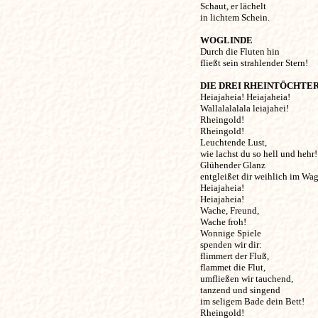
Schaut, er lächelt 

in lichtem Schein. 

WOGLINDE
Durch die Fluten hin 

fließt sein strahlender Stern! 

DIE DREI RHEINTÖCHTE
Heiajaheia! Heiajaheia!

Wallalalalala leiajahei!

Rheingold! 

Rheingold!

Leuchtende Lust, 

wie lachst du so hell und hehr!

Glühender Glanz 

entgleißet dir weihlich im Wag'
Heiajaheia! 

Heiajaheia!

Wache, Freund, 

Wache froh!

Wonnige Spiele 

spenden wir dir:

flimmert der Fluß, 

flammet die Flut,

umfließen wir tauchend, 

tanzend und singend

im seligem Bade dein Bett!

Rheingold! 
