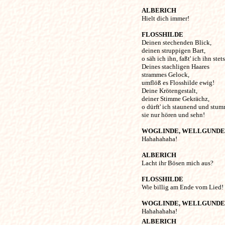
ALBERICH
Hielt dich immer! 

FLOSSHILDE
Deinen stechenden Blick, 

deinen struppigen Bart,

o säh ich ihn, faßt' ich ihn stets!
Deines stachligen Haares 

strammes Gelock,

umflöß es Flosshilde ewig!

Deine Krötengestalt, 

deiner Stimme Gekrächz,

o dürft' ich staunend und stum
sie nur hören und sehn! 

WOGLINDE, WELLGUNDE

Hahahahaha! 

ALBERICH
Lacht ihr Bösen mich aus? 

FLOSSHILDE
Wie billig am Ende vom Lied! 

WOGLINDE, WELLGUNDE
ALBERICH