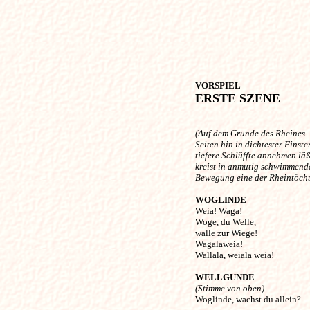
VORSPIEL 
ERSTE SZENE
(Auf dem Grunde des Rheines.
Seiten hin in dichtester Finste
tiefere Schlüffte annehmen läß
kreist in anmutig schwimmend
Bewegung eine der Rheintöcht
WOGLINDE
Weia! Waga!

Woge, du Welle,

walle zur Wiege! 

Wagalaweia!

Wallala, weiala weia! 

WELLGUNDE
(Stimme von oben) 

Woglinde, wachst du allein? 
