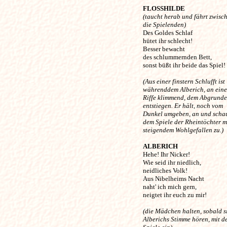
FLOSSHILDE
(taucht herab und fährt zwisc
die Spielenden) 

Des Goldes Schlaf 

hütet ihr schlecht!

Besser bewacht 

des schlummernden Bett,

sonst büßt ihr beide das Spiel! 

(Aus einer finstern Schlufft ist
währenddem Alberich, an ein
Riffe klimmend, dem Abgrunde
entstiegen. Er hält, noch vom
Dunkel umgeben, an und scha
dem Spiele der Rheintöchter m
steigendem Wohlgefallen zu.) 
ALBERICH
Hehe! Ihr Nicker!

Wie seid ihr niedlich, 

neidliches Volk!

Aus Nibelheims Nacht 

naht' ich mich gern,

neigtet ihr euch zu mir! 

(die Mädchen halten, sobald s
Alberichs Stimme hören, mit d