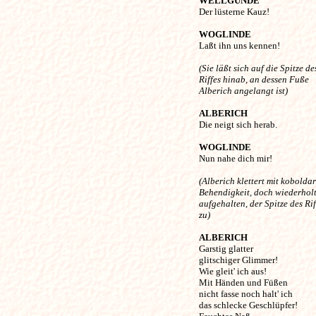
WELLGUNDE
Der lüsterne Kauz! 

WOGLINDE
Laßt ihn uns kennen! 

(Sie läßt sich auf die Spitze de
Riffes hinab, an dessen Fuße
Alberich angelangt ist) 
ALBERICH
Die neigt sich herab. 

WOGLINDE
Nun nahe dich mir! 

(Alberich klettert mit koboldar
Behendigkeit, doch wiederhol
aufgehalten, der Spitze des Rif
zu) 
ALBERICH
Garstig glatter 

glitschiger Glimmer!

Wie gleit' ich aus! 

Mit Händen und Füßen

nicht fasse noch halt' ich 

das schlecke Geschlüpfer! 
