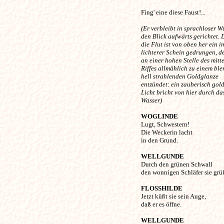
Fing' eine diese Faust!... 

(Er verbleibt in sprachloser W
den Blick aufwärts gerichtet.
die Flut ist von oben her ein 
lichterer Schein gedrungen, de
an einer hohen Stelle des mitt
Riffes allmählich zu einem bl
hell strahlenden Goldglanze
entzündet: ein zauberisch gol
Licht bricht von hier durch da
Wasser) 
WOGLINDE
Lugt, Schwestern! 

Die Weckerin lacht 

in den Grund. 

WELLGUNDE
Durch den grünen Schwall

den wonnigen Schläfer sie grüßt
FLOSSHILDE
Jetzt küßt sie sein Auge, 

daß er es öffne. 

WELLGUNDE