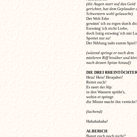
(die Augen starr auf das Gold
gerichtet, hat dem Geplauder 
Schwestern wohl gelauscht)

Der Welt Erbe 

gewänn' ich zu eigen durch dic
Erzwäng' ich nicht Liebe,

doch listig erzwäng' ich mir Lu
Spottet nur zu!

Der Niblung naht eurem Spiel! 
(wütend springt er nach dem
mittleren Riff hinüber und klet
nach dessen Spitze hinauf)
DIE DREI RHEINTÖCHTE
Heia! Heia! Heiajahei!

Rettet euch! 

Es raset der Alp:

in den Wassern sprüht's, 

wohin er springt:

die Minne macht ihn verrückt! 
(lachend)
Hahahahaha!

ALBERICH
Bangt euch noch nicht?...
