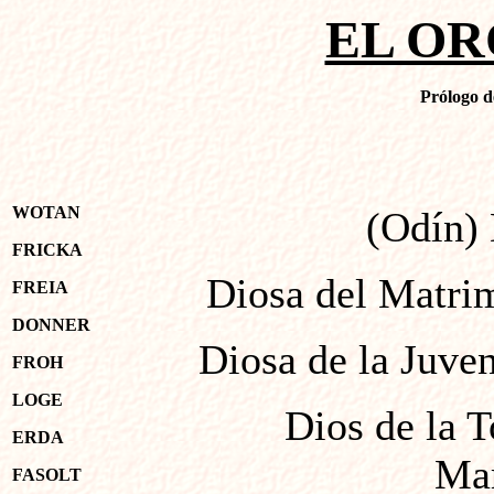
EL OR
Prólogo d
WOTAN
(Odín)
FRICKA
Diosa del Matri
FREIA
DONNER
Diosa de la Juve
FROH
LOGE
Dios de la Torm
ERDA
Ma
FASOLT