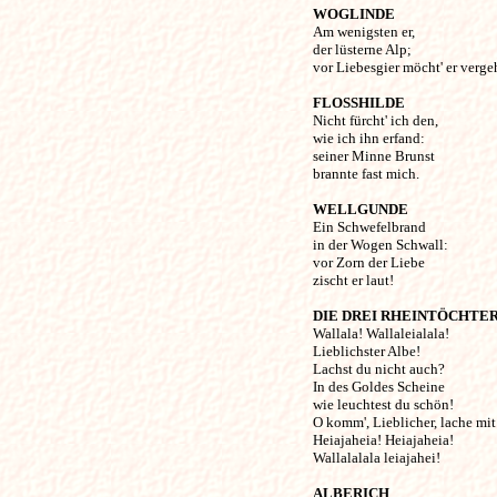
WOGLINDE
Am wenigsten er, 

der lüsterne Alp;

vor Liebesgier möcht' er vergeh
FLOSSHILDE
Nicht fürcht' ich den, 

wie ich ihn erfand:

seiner Minne Brunst 

brannte fast mich. 

WELLGUNDE
Ein Schwefelbrand 

in der Wogen Schwall:

vor Zorn der Liebe 

zischt er laut! 

DIE DREI RHEINTÖCHTE
Wallala! Wallaleialala!

Lieblichster Albe! 

Lachst du nicht auch?

In des Goldes Scheine 

wie leuchtest du schön!

O komm', Lieblicher, lache mit 
Heiajaheia! Heiajaheia! 

Wallalalala leiajahei! 

ALBERICH