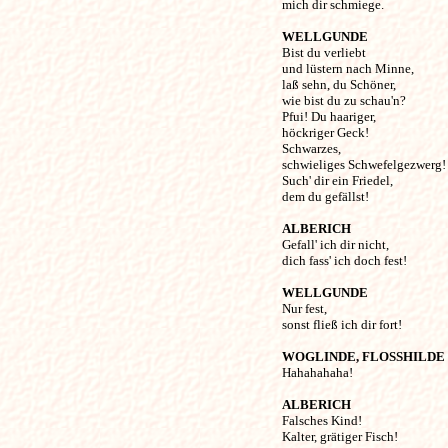
mich dir schmiege. 

WELLGUNDE
Bist du verliebt 

und lüstern nach Minne,

laß sehn, du Schöner, 

wie bist du zu schau'n?

Pfui! Du haariger, 

höckriger Geck!

Schwarzes, 

schwieliges Schwefelgezwerg!

Such' dir ein Friedel, 

dem du gefällst! 

ALBERICH
Gefall' ich dir nicht, 

dich fass' ich doch fest! 

WELLGUNDE
Nur fest, 

sonst fließ ich dir fort! 

WOGLINDE, FLOSSHILDE 

Hahahahaha! 

ALBERICH
Falsches Kind!

Kalter, grätiger Fisch!
