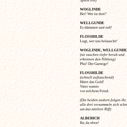
Spiele ein) 
WOGLINDE
Hei! Wer ist dort? 

WELLGUNDE
Es dämmert und ruft! 

FLOSSHILDE
Lugt, wer uns belauscht! 

WOGLINDE,
WELLGUNDE
(sie tauchen tiefer herab und
erkennen den Niblung) 

Pfui! Der Garstige! 

FLOSSHILDE
(schnell auftauchend) 

Hütet das Gold!

Vater warnte 

vor solchem Feind. 

(Die beiden andern folgen ihr,
alle drei versammeln sich schn
um das mittlere Riff) 
ALBERICH
Ihr, da oben! 
