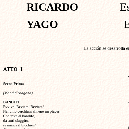
RICARDO
Escud
YAGO
E
La acción se desarrolla 
ATTO  I
Scena Prima
(Monti d'Aragona)
BANDITI 

Evviva! Beviam! Beviam! 

Nel vino cerchiam almeno un piacer! 

Che resta al bandito, 

da tutti sfuggito, 

se manca il bicchier? 
