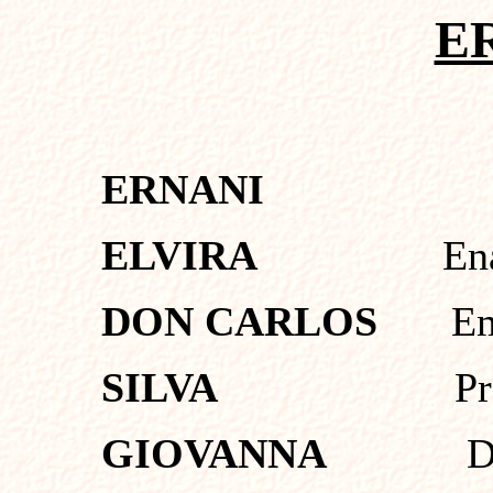
E
ERNANI
ELVIRA
En
DON CARLOS
Em
SILVA
Pr
GIOVANNA
D