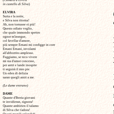
in castello di Silva
)

ELVIRA 

Surta e la notte,

e Silva non ritorna! 

Ah, non tornasse ei più! 

Questo odiato veglio,

che quale immondo spettro

ognor m'insegue, 

col favellar d'amore,

più sempre Ernani mi configge in core 

Ernani Ernani, involami

all'abborrito amplesso.

Fuggiamo, se teco vivere

mi sia d'amor concesso,

per antri e lande inospite

ti seguirà il mio pie.

Un eden di delizia

saran quegli antri a me.

DAME

Quante d'Iberia giovani

te invidieran, signora!

Quante ambirien il talamo

di Silva che t'adora!

Questi monili splendidi
