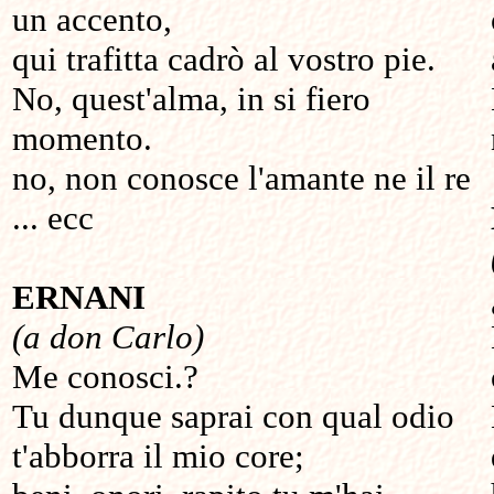
un accento,
qui trafitta cadrò al vostro pie.
No, quest'alma, in si fiero
momento.
no, non conosce l'amante ne il re
... ecc
ERNANI
(a don Carlo)
Me conosci.?
Tu dunque saprai con qual odio
t'abborra il mio core;