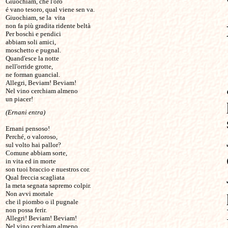
Giuochiam, ché l'oro 

é vano tesoro, qual viene sen va.  

Giuochiam, se la  vita  

non fa più gradita ridente beltà

Per boschi e pendici 

abbiam soli amici, 

moschetto e pugnal. 

Quand'esce la notte 

nell'orride grotte, 

ne forman guancial. 

Allegri, Beviam! Beviam! 

Nel vino cerchiam almeno 

un piacer! 
(Ernani entra)
Ernani pensoso! 

Perché, o valoroso, 

sul volto hai pallor? 

Comune abbiam sorte, 

in vita ed in morte 

son tuoi braccio e nuestros cor. 

Qual freccia scagliata 

la meta segnata sapremo colpir.

Non avvi mortale 

che il piombo o il pugnale 

non possa ferir.

Allegri! Beviam! Beviam! 

Nel vino cerchiam almeno 
