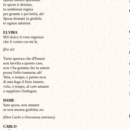
lo sposo ti destina,

tu sembrerai regina

per gemme e per beltà, ah!

Sposa domani in giubilo

te ognun saluterà.

ELVIRA

M'è dolce il voto ingenuo

(fra sè)
Tutto sprezzo che d'Ernani

non favella a questo core,

non v'ha gemma che in amore

possa l'odio tramutar, ah!

Vola, o tempo, e presto reca

di mia fuga il lieto istante,

vola, o tempo, al core amante

DAME

Sara sposa, non amante

se non mostra giubilar, no.
(Don Carlo e Giovanna entrano)
CARLO