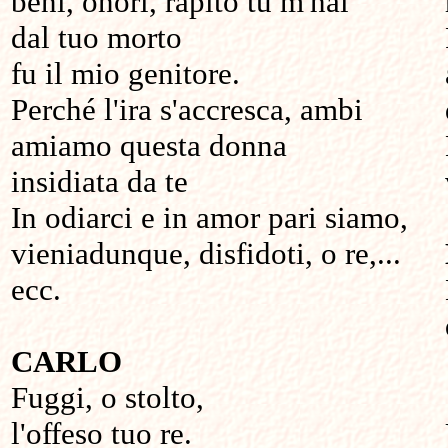
beni, onori, rapito tu m'hai
dal tuo morto
fu il mio genitore.
Perché l'ira s'accresca, ambi
amiamo questa donna
insidiata da te
In odiarci e in amor pari siamo,
vieniadunque, disfidoti, o re,...
ecc.
CARLO
Fuggi, o stolto,
l'offeso tuo re.