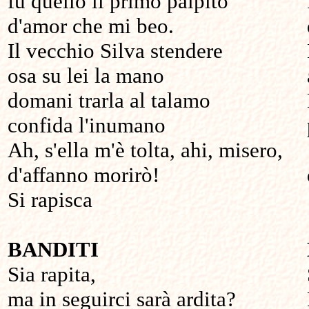
fu quello il primo palpito
d'amor che mi beo.
Il vecchio Silva stendere
osa su lei la mano
domani trarla al talamo
confida l'inumano
Ah, s'ella m'è tolta, ahi, misero,
d'affanno morirò!
Si rapisca
BANDITI
Sia rapita,
ma in seguirci sarà ardita?