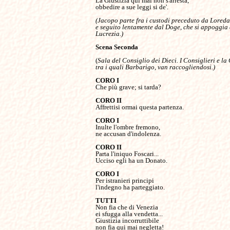
La Giustizia qui mai non s'arresta,

obbedire a sue leggi si de'.

(Jacopo parte fra i custodi preceduto da Loredan
e seguito lentamente dal Doge, che si appoggia 
Lucrezia.)

Scena Seconda

(
Sala del Consiglio dei Dieci. I Consiglieri e la 
tra i quali Barbarigo, van raccogliendosi.)

Che più grave; si tarda?

Affrettisi ormai questa partenza.

Inulte l'ombre fremono,

ne accusan d'indolenza.

Parta l'iniquo Foscari...

Ucciso egli ha un Donato.

Per istranieri principi

l'indegno ha parteggiato.

Non fia che di Venezia

ei sfugga alla vendetta...

Giustizia incorruttibile

non fia qui mai negletta!
