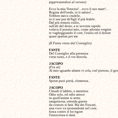
Ecco la mia Venezia!... ecco il suo mare!...

Regina dell'onde, io ti saluto!... 

S'ebben meco crudele,

io ti son pur de'figli il più fedele.

Dal più remoto esilio,

sull'ali del desìo, a te sovente rapido

volava il pensier mio; come adorata vergine

te vagheggiando il core, l'esilio ed il dolore

quasi sparian per me.

(Il Fante viene dal Consiglio)

Del Consiglio alla presenza

vieni tosto, e il ver disvela.

(Fra sè)
Al mio sguardo almen vi cela, ciel pietoso, il geni
Sperar puoi pietà, clemenza...

Chiudi il labbro, o mentitor.

Odio solo, ed odio atroce

in quell'anime si serra;

sanguinosa, orrenda guerra

da costoro si farà. Ma dei Foscari,

una voce va tuonandomi nel core;

forza contro il lor rigore

l'innocenza ti darà.
