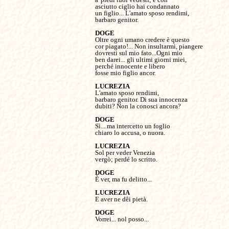
asciutto ciglio hai condannato

un figlio... L'amato sposo rendimi,

barbaro genitor.

Oltre ogni umano credere è questo

cor piagato!... Non insultarmi, piangere

dovresti sul mio fato...Ogni mio

ben darei... gli ultimi giorni miei,

perché innocente e libero

fosse mio figlio ancor.

L'amato sposo rendimi,

barbaro genitor. Di sua innocenza

dubiti? Non la conosci ancora?

Sì... ma intercetto un foglio

chiaro lo accusa, o nuora.

Sol per veder Venezia

vergò; perdé lo scritto.

È ver, ma fu delitto...

E aver ne dêi pietà.

Vorrei... nol posso...
