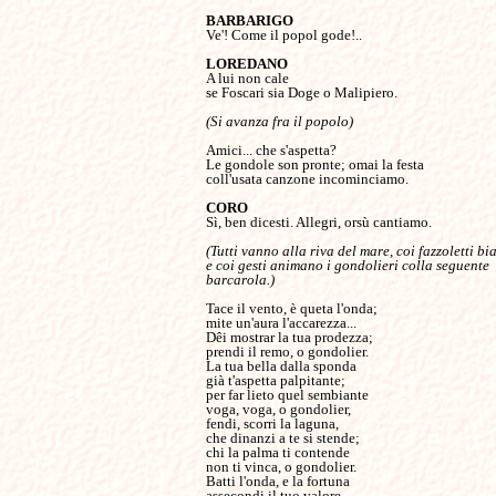
Ve'! Come il popol gode!..

A lui non cale

se Foscari sia Doge o Malipiero.

Amici... che s'aspetta?

Le gondole son pronte; omai la festa

coll'usata canzone incominciamo.

Sì, ben dicesti. Allegri, orsù cantiamo.

(Tutti vanno alla riva del mare, coi fazzoletti bia
e coi gesti animano i gondolieri colla seguente 

Tace il vento, è queta l'onda;

mite un'aura l'accarezza...

Dêi mostrar la tua prodezza;

prendi il remo, o gondolier.

La tua bella dalla sponda

già t'aspetta palpitante;

per far lieto quel sembiante

voga, voga, o gondolier,

fendi, scorri la laguna,

che dinanzi a te si stende;

chi la palma ti contende

non ti vinca, o gondolier.

Batti l'onda, e la fortuna

assecondi il tuo valore...
