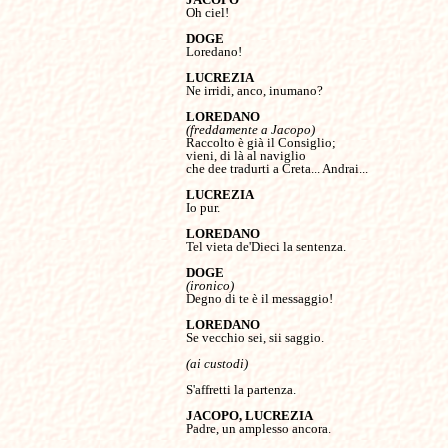
Oh ciel!

Loredano!

Ne irridi, anco, inumano?

(freddamente a Jacopo)
Raccolto è già il Consiglio;

vieni, di là al naviglio

che dee tradurti a Creta... Andrai...

Io pur.

Tel vieta de'Dieci la sentenza.

(ironico)
Degno di te è il messaggio!

Se vecchio sei, sii saggio.

S'affretti la partenza.

Padre, un amplesso ancora.
