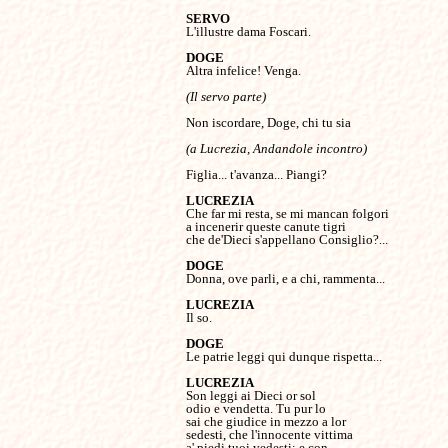
L'illustre dama Foscari.

Altra infelice! Venga.

(Il servo parte)
Non iscordare, Doge, chi tu sia

Figlia... t'avanza... Piangi?

Che far mi resta, se mi mancan folgori

a incenerir queste canute tigri

che de'Dieci s'appellano Consiglio?...

Donna, ove parli, e a chi, rammenta...

Il so.

Le patrie leggi qui dunque rispetta...

Son leggi ai Dieci or sol

odio e vendetta. Tu pur lo

sai che giudice in mezzo a lor

sedesti, che l'innocente vittima

a' piedi tuoi vedesti; e con
