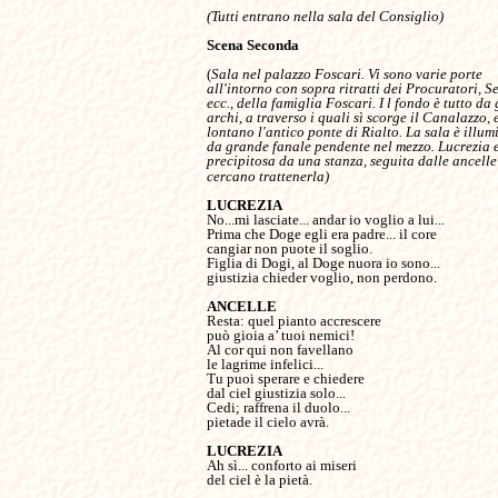
(Tutti entrano nella sala del Consiglio)

Scena Seconda

(
Sala nel palazzo Foscari. Vi sono varie porte 

all'intorno con sopra ritratti dei Procuratori, Sen
ecc., della famiglia Foscari. I l fondo è tutto da g
archi, a traverso i quali sì scorge il Canalazzo, e
lontano l'antico ponte di Rialto. La sala è illumi
da grande fanale pendente nel mezzo. Lucrezia es
precipitosa da una stanza, seguita dalle ancelle 
cercano trattenerla)
LUCREZIA
No...mi lasciate... andar io voglio a lui...

Prima che Doge egli era padre... il core

cangiar non puote il soglio.

Figlia di Dogi, al Doge nuora io sono...

giustizia chieder voglio, non perdono.

ANCELLE
può gioia a’ tuoi nemici!

Al cor qui non favellano

le lagrime infelici...

Tu puoi sperare e chiedere

dal ciel giustizia solo...

Cedi; raffrena il duolo...

pietade il cielo avrà.

LUCREZIA
del ciel è la pietà.
