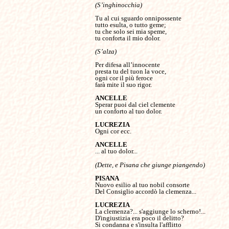
Tu al cui sguardo onnipossente

tutto esulta, o tutto geme;

tu che solo sei mia speme,

tu conforta il mio dolor.

Per difesa all’innocente

presta tu del tuon la voce,

ogni cor il più feroce

farà mite il suo rigor.

ANCELLE
un conforto al tuo dolor.

LUCREZIA
ANCELLE
(Dette, e Pisana che giunge piangendo)
Nuovo esilio al tuo nobil consorte

Del Consiglio accordò la clemenza...

La clemenza?... s'aggiunge lo scherno!...

D'ingiustizia era poco il delitto?

Si condanna e s'insulta l'afflitto
