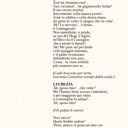
A sé mi chiaman essi!...

Uno s'avanza!... ha gigantesche forme!

Il suo reciso teschio

ferocemente colla manca porta!...

A me lo addita e colla destra mano

mi getta in volto il sangue che ne cola!

Ah! Lo ravviso!... è desso...

è Carmagnola!

Non maledirmi, o prode,

se son del Doge il figlio;

de'Dieci fu il Consiglio

che a morte ti dannò!

Ah! Me pure sol per frode

vedi quaggiù dannato,

e il padre sventurato

difendermi non può...

Cessa... la vista orribile

più sostener non so.

(Cade boccone per terra.

Lucrezia Contarini scende dalla scala.)
Ah, sposo mio!... che vedo?

Me l'hanno forse ucciso i maledetti,

e per maggiore qui tratta

a contemplar la salma?

Ah, sposo mio!

Vive ancor!

Quale freddo sudore!

Vieni, amico, ti posa sul mio cor.
