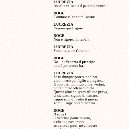
Ascoltami: senti il paterno amore...

Commossa ho tutta l'anima...

Deponi quel rigore...

Non è rigore... intendi?

Perdona, a me t'arrendi...

No... di Venezia il principe

in ciò poter non ha.

Se tu dunque potere non hai,

vieni meco pel figlio a pregare...

Il mio pianto, il tuo crine, vedrai,

potran forse ottenere pietà.

Questa almeno, quest'ultima prova,

ci sia dato, signor, di tentare;

l'amor solo di padre ti mova,

s'ora il Doge potere non ha.

(Fra sè)
O vecchio padre misero,

a che ti giova trono,

se dar non puoi, né chiedere
