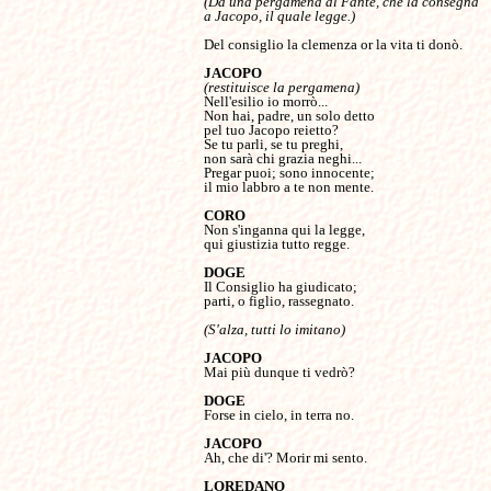
(Dà una pergamena al Fante, che la consegna 

Del consiglio la clemenza or la vita ti donò.

(restituisce la pergamena)
Nell'esilio io morrò...

Non hai, padre, un solo detto

pel tuo Jacopo reietto?

Se tu parli, se tu preghi,

non sarà chi grazia neghi...

Pregar puoi; sono innocente;

il mio labbro a te non mente.

Non s'inganna qui la legge,

qui giustizia tutto regge.

Il Consiglio ha giudicato;

parti, o figlio, rassegnato.

(S'alza, tutti lo imitano)

Mai più dunque ti vedrò?

Forse in cielo, in terra no.

Ah, che di'? Morir mi sento.
