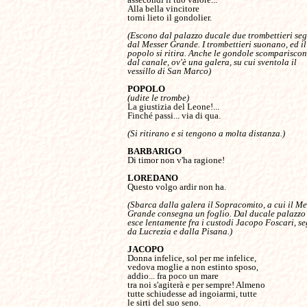
Alla bella vincitore

torni lieto il gondolier.

(Escono dal palazzo ducale due trombettieri segu
dal Messer Grande. I trombettieri suonano, ed il 
popolo si ritira. Anche le gondole scompariscono
dal canale, ov'è una galera, su cui sventola il 

vessillo di San Marco)

(udite le trombe)
La giustizia del Leone!...

Finché passi... via di qua.

(Si ritirano e si tengono a molta distanza.)

Di timor non v'ha ragione!

Questo volgo ardir non ha.

(Sbarca dalla galera il Sopracomito, a cui il Mes
Grande consegna un foglio. Dal ducale palazzo 
esce lentamente fra i custodi Jacopo Foscari, seg
da Lucrezia e dalla Pisana.)

Donna infelice, sol per me infelice,

vedova moglie a non estinto sposo,

addio... fra poco un mare

tra noi s'agiterà e per sempre! Almeno

tutte schiudesse ad ingoiarmi, tutte

le sirti del suo seno.
