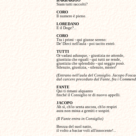
Siam tutti raccolti?

Il numero è pieno.

E il Doge?...

Tra i primi - qui giunse sereno:

De' Dieci nell'aula - poi tacito entrò.

Or vadasi adunque, - giustizia ne attende,

giustizia che eguali - qui tutti ne rende,

giustizia che splendido - qui seggio posò.

Silenzio, giustizia, - silenzio, mister!

(Entrano nell'aula del Consiglio. Jacopo Foscari
dal carcere preceduto dal Fante, fra i Commenda
Qui ti rimani alquanto

finché il Consiglio te di nuovo appelli.

Ah sì, ch'io senta ancora, ch'io respiri

aura non mista a gemiti e sospiri.

Brezza del suol natio,

il volto a baciar voli all'innocente!...
