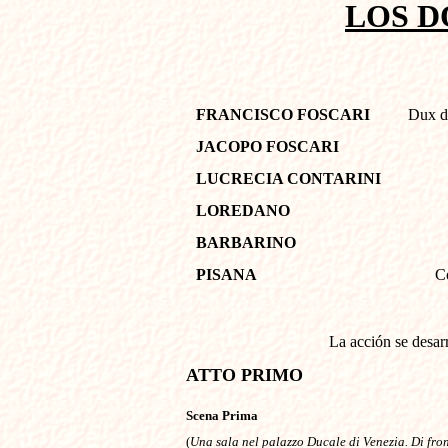
LOS D
FRANCISCO FOSCARI
Dux d
JACOPO FOSCARI
LUCRECIA CONTARINI
LOREDANO
BARBARINO
PISANA
C
La acción se desar
ATTO PRIMO
Scena Prima

(
Una sala nel palazzo Ducale di Venezia. Di front