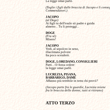
La legge omai parlò.

(Toglie i figli dalle braccia di Jacopo e li conseg
Commendatori.)

(al Doge)
Ai figli tu dell'esule sii padre e guida

almeno... Tu li proteggi...

(Fra sè)
Misero!

Vedi, al sepolcro in seno,

illacrimata polvere

fra poco scenderò.

Parti... t'è forza cedere:

la legge omai parlò.

LUCREZIA, PISANA,

Affanno più terribile in terra chi provò?

(Jacopo parte fra le guardie, Lucrezia sviene 

fra le braccia delle donne; tutti si ritirano)

ATTO TERZO