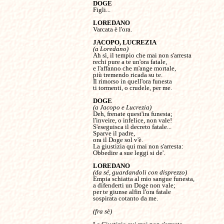
Figli...

Varcata è l'ora.

(a Loredano)
Ah sì, il tempio che mai non s'arresta

rechi pure a te un'ora fatale,

e l'affanno che m'ange mortale,

più tremendo ricada su te.

Il rimorso in quell'ora funesta

ti tormenti, o crudele, per me.

(a Jacopo e Lucrezia)
Deh, frenate quest'ira funesta;

l'inveire, o infelice, non vale!

S'eseguisca il decreto fatale...

Sparve il padre,

ora il Doge sol v'è.

La giustizia qui mai non s'arresta:

Obbedire a sue leggi si de'.

(da sé, guardandoli con disprezzo)
Empia schiatta al mio sangue funesta,

a difenderti un Doge non vale;

per te giunse alfin l'ora fatale

sospirata cotanto da me.

(fra sè)