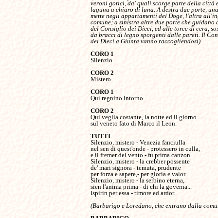
veroni gotici, da' quali scorge parte della città e
laguna a chiaro di luna. A destra due porte, una 
mette negli appartamenti del Doge, l'altra all'ing
comune; a sinistra altre due porte che guidano al
del Consiglio dei Dieci, ed alle torce di cera, sos
da bracci di legno sporgenti dalle pareti. Il Cons
dei Dieci a Giunta vanno raccogliendosi)

Silenzio...

Mistero...

Qui regnino intorno.

Qui veglia costante, la notte ed il giorno

sul veneto fato di Marco il Leon.

Silenzio, mistero - Venezia fanciulla

nel sen di quest'onde - protessero in culla,

e il fremer del vento - fu prima canzon.

Silenzio, mistero - la crebber possente

de' mari signora - temuta, prudente

per forza e sapere,- per gloria e valor.

Silenzio, mistero - la serbino eterna,

sien l'anima prima - di chi la governa...

Ispirin per essa - timore ed ardor.

(Barbarigo e Loredano, che entrano dalla comun