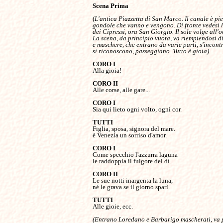
Scena Prima

(
L'antica Piazzetta di San Marco. Il canale è pien
gondole che vanno e vengono. Di fronte vedesi l'
dei Cipressi, ora San Giorgio. Il sole volge all'oc
La scena, da principio vuota, va riempiendosi di
e maschere, che entrano da varie parti, s'incontr
si riconoscono, passeggiano. Tutto è gioia)

Alla gioia!

Alle corse, alle gare...

Sia qui lieto ogni volto, ogni cor.

Figlia, sposa, signora del mare.

è Venezia un sorriso d'amor.

Come specchio l'azzurra laguna

le raddoppia il fulgore del dì.

Le sue notti inargenta la luna,

né le grava se il giorno sparì.

Alle gioie, ecc.

(Entrano Loredano e Barbarigo mascherati, va p