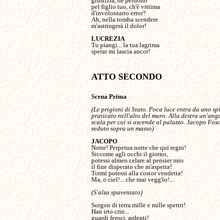
giustizia, né perdono

pel figlio tuo, ch'è vittima

d'involontario error?

Ah, nella tomba scendere

m'astringerà il dolor!

Tu piangi... la tua lagrima

ATTO SECONDO
Scena Prima

(Le prigioni di Stato. Poca luce entra da uno spi
praticato nell'alto del muro. Alla destra un'angu
scala per cui si ascende al palazzo. Jacopo Fosca
seduto sopra un masso)

Notte! Perpetua notte che qui regni!

Siccome agli occhi il giorno,

potessi almen celare al pensier mio

il fine disperato che m'aspetta!

Tormi potessi alla costor vendetta!

Ma, o ciel!... che mai vegg'io!...

(S'alza spaventato)
Sorgon di terra mille e mille spettri!

Han irto crin...

guardi feroci, ardenti!
