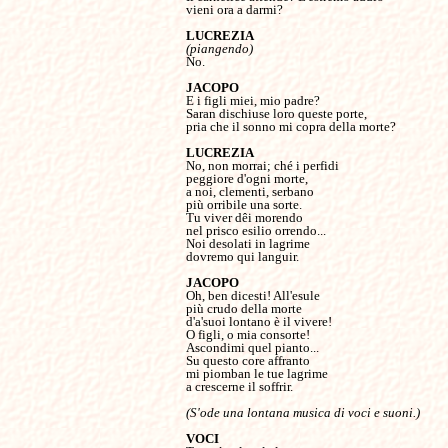
vieni ora a darmi?

(piangendo)
No.

E i figli miei, mio padre?

Saran dischiuse loro queste porte,

pria che il sonno mi copra della morte?

No, non morrai; ché i perfidi

peggiore d'ogni morte,

a noi, clementi, serbano

più orribile una sorte.

Tu viver dêi morendo

nel prisco esilio orrendo...

Noi desolati in lagrime

dovremo qui languir.

Oh, ben dicesti! All'esule

più crudo della morte

d'a'suoi lontano è il vivere!

O figli, o mia consorte!

Ascondimi quel pianto...

Su questo core affranto

mi piomban le tue lagrime

a crescerne il soffrir.

(S'ode una lontana musica di voci e suoni.)
