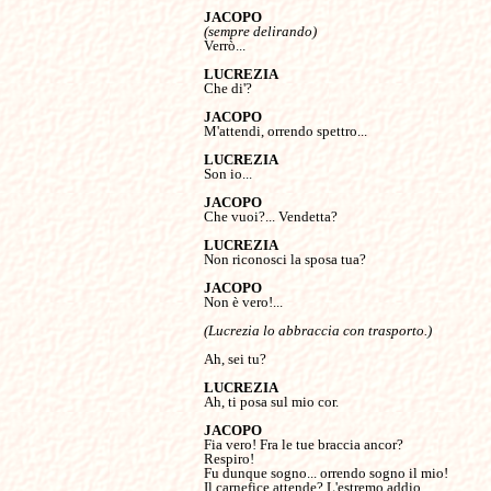
(sempre delirando)
Verrò...

Che di'?

M'attendi, orrendo spettro...

Son io...

Che vuoi?... Vendetta?

Non riconosci la sposa tua?

Non è vero!...

Ah, sei tu?

Ah, ti posa sul mio cor.

Fia vero! Fra le tue braccia ancor?

Respiro!

Fu dunque sogno... orrendo sogno il mio!

Il carnefice attende? L'estremo addio
