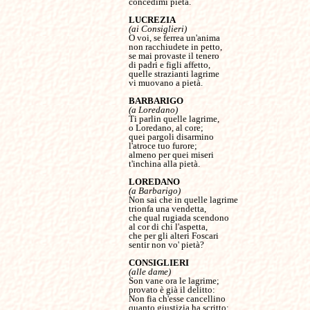
concedimi pietà.

(ai Consiglieri)
O voi, se ferrea un'anima

non racchiudete in petto,

se mai provaste il tenero

di padri e figli affetto,

quelle strazianti lagrime

vi muovano a pietà.

(a Loredano)
Ti parlin quelle lagrime,

o Loredano, al core;

quei pargoli disarmino

l'atroce tuo furore;

almeno per quei miseri

t'inchina alla pietà.

(a Barbarigo)
Non sai che in quelle lagrime

trionfa una vendetta,

che qual rugiada scendono

al cor di chi l'aspetta,

che per gli alteri Foscari

sentir non vo' pietà?

(alle dame)
Son vane ora le lagrime;

provato è già il delitto:

Non fia ch'esse cancellino

quanto giustizia ha scritto;
