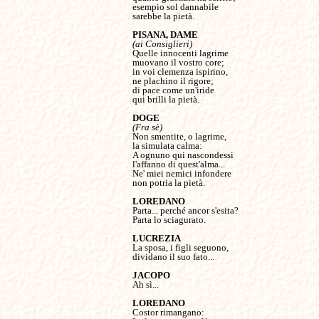
esempio sol dannabile

sarebbe la pietà.

(ai Consiglieri)
Quelle innocenti lagrime

muovano il vostro core;

in voi clemenza ispirino,

ne plachino il rigore;

di pace come un'iride

qui brilli la pietà.

(Fra sè)
Non smentite, o lagrime,

la simulata calma:

A ognuno qui nascondessi

l'affanno di quest'alma...

Ne' miei nemici infondere

non potria la pietà.

Parta... perché ancor s'esita?

Parta lo sciagurato.

La sposa, i figli seguono,

dividano il suo fato...

Ah sì...

Costor rimangano:
