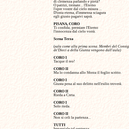
di clemenza parlando e pietà?

O patrizi, tremate... l'Eterno

l'opre vostre dal cielo misura ...

D'onta eterna, d'immensa sciagura

egli giusto pagarvi saprà.

Ti confida; premiare l'Eterno

l'innocenza dal cielo vorrà.

Scena Terza

(
sala come alla prima scena
. 
Membri del Consigl
de'Dieci a della Giunta vengono dall'aula)

Tacque il reo!

Ma lo condanna allo Sforza il foglio scritto.

Giusta pena al suo delitto nell'esilio troverà.

Rieda a Creta.

Solo rieda.

Non si celi la partenza...

Imparziale tal sentenza
