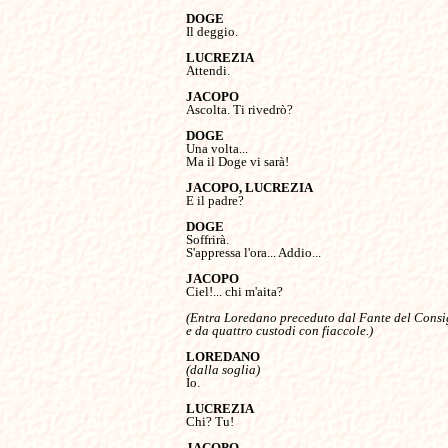
Il deggio.

Attendi.

Ascolta. Ti rivedrò?

Una volta...

Ma il Doge vi sarà!

E il padre?

Soffrirà.

S'appressa l'ora... Addio...

Ciel!... chi m'aita?

(Entra Loredano preceduto dal Fante del Consig
e da quattro custodi con fiaccole.)

(dalla soglia)
Io.

Chi? Tu!
