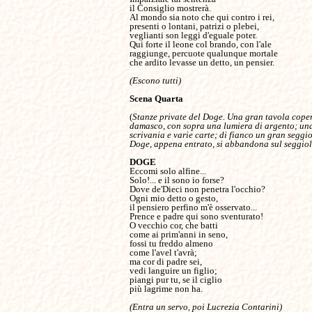
il Consiglio mostrerà.

Al mondo sia noto che qui contro i rei,

presenti o lontani, patrizi o plebei,

veglianti son leggi d'eguale poter.

Qui forte il leone col brando, con l'ale

raggiunge, percuote qualunque mortale

che ardito levasse un detto, un pensier.

(Escono tutti)

Scena Quarta

(
Stanze private del Doge. Una gran tavola copert
damasco, con sopra una lumiera di argento; una
scrivania e varie carte; di fianco un gran seggiol
Doge, appena entrato, si abbandona sul seggiol
Eccomi solo alfine...

Solo!... e il sono io forse?

Dove de'Dieci non penetra l'occhio?

Ogni mio detto o gesto,

il pensiero perfino m'è osservato...

Prence e padre qui sono sventurato!

O vecchio cor, che batti

come ai prim'anni in seno,

fossi tu freddo almeno

come l'avel t'avrà;

ma cor di padre sei,

vedi languire un figlio;

piangi pur tu, se il ciglio

più lagrime non ha.

(Entra un servo, poi Lucrezia Contarini)
