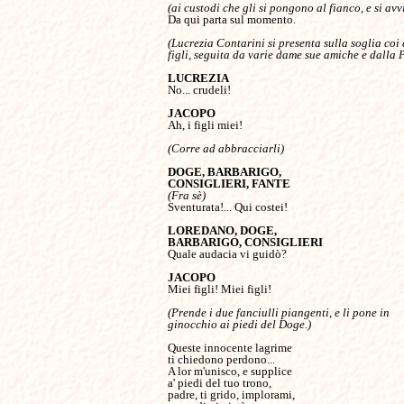
(ai custodi che gli si pongono al fianco, e si av
Da qui parta sul momento.

(Lucrezia Contarini si presenta sulla soglia coi 
figli, seguita da varie dame sue amiche e dalla P
No... crudeli!

Ah, i figli miei!

(Corre ad abbracciarli)

DOGE, BARBARIGO,

(Fra sè)
Sventurata!... Qui costei!

LOREDANO, DOGE,

Quale audacia vi guidò?

Miei figli! Miei figli!

(Prende i due fanciulli piangenti, e li pone in

Queste innocente lagrime

ti chiedono perdono...

A lor m'unisco, e supplice

a' piedi del tuo trono,

padre, ti grido, implorami,
