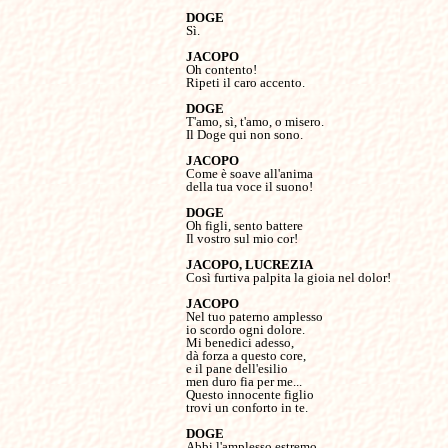
Sì.

Oh contento!

Ripeti il caro accento.

T'amo, sì, t'amo, o misero.

Il Doge qui non sono.

Come è soave all'anima

della tua voce il suono!

Oh figli, sento battere

Il vostro sul mio cor!

Così furtiva palpita la gioia nel dolor!

Nel tuo paterno amplesso

io scordo ogni dolore.

Mi benedici adesso,

dà forza a questo core,

e il pane dell'esilio

men duro fia per me...

Questo innocente figlio

trovi un conforto in te.

Abbi l'amplesso estremo
