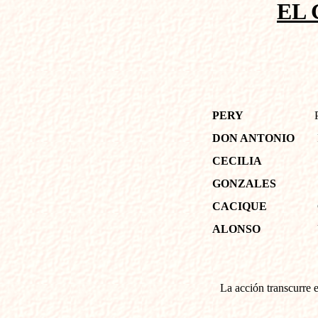
EL
PERY
P
DON ANTONIO
R
CECILIA
GONZALES
U
CACIQUE
C
ALONSO
U
La acción transcurre 