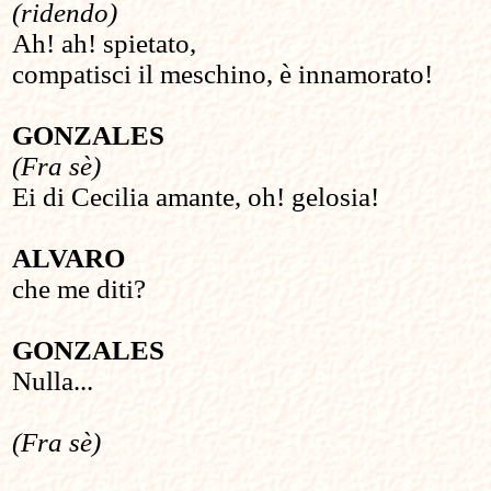
(ridendo)
Ah! ah! spietato,
compatisci il meschino, è innamorato!
GONZALES
(Fra sè)
Ei di Cecilia amante, oh! gelosia!
ALVARO
che me diti?
GONZALES
Nulla...
(Fra sè)