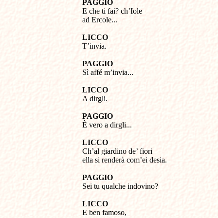
PAGGIO
E che ti fai? ch’Iole
ad Ercole...
LICCO
T’invia.
PAGGIO
Sì affé m’invia...
LICCO
A dirgli.
PAGGIO
È vero a dirgli...
LICCO
Ch’al giardino de’ fiori
ella si renderà com’ei desia.
PAGGIO
Sei tu qualche indovino?
LICCO
E ben famoso,