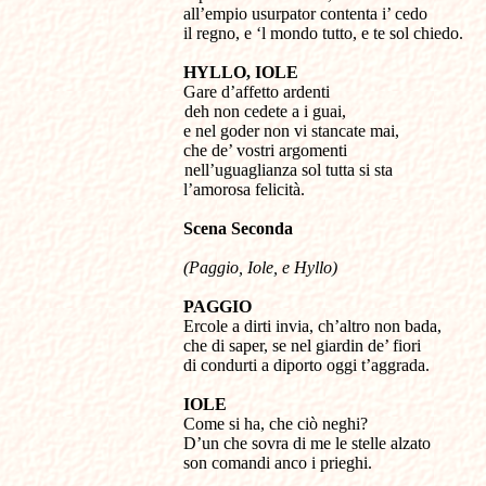
all’empio usurpator contenta i’ cedo
il regno, e ‘l mondo tutto, e te sol chiedo.
HYLLO, IOLE
Gare d’affetto ardenti
deh non cedete a i guai,
e nel goder non vi stancate mai,
che de’ vostri argomenti
nell’uguaglianza sol tutta si sta
l’amorosa felicità.
S
cena
Seconda
(Paggio, Iole, e Hyllo)
PAGGIO
Ercole a dirti invia, ch’altro non bada,
che di saper, se nel giardin de’ fiori
di condurti a diporto oggi t’aggrada.
IOLE
Come si ha, che ciò neghi?
D’un che sovra di me le stelle alzato
son comandi anco i prieghi.