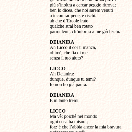
più s’inoltra a cercar peggio ritrova;
ben lo dicea, che noi sarem venuti
a incontrar pene, e rischi:
ah che d’Ercole irato
qualche stral ben rotato
parmi lenir, ch’intorno a me già fischi.
DEIANIRA
Ah Licco il cor ti manca,
ohimè, che fia di me
senza il tuo aiuto?
LICCO
Ah Deianira:
dunque, dunque tu temi?
Io non ho già paura.
DEIANIRA
E in tanto tremi.
LICCO
Ma vè; poiché nel mondo
ogni cosa ha misura;
forz’è che l’abbia ancor la mia bravura