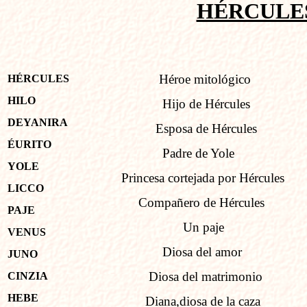
HÉRCULE
Héroe mitológico
HÉRCULES
HILO
Hijo de Hércules
DEYANIRA
Esposa de Hércules
ÉURITO
Padre de Yole
YOLE
Princesa cortejada por Hércules
LICCO
Compañero de Hércules
PAJE
Un paje
VENUS
Diosa del amor
JUNO
Diosa del matrimonio
CINZIA
HEBE
Diana,diosa de la caza