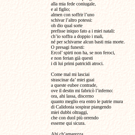
alla mia fede coniugale,
e al figlio;
almen con soffrir l’uno
schivar l’altro potessi:
oh dio qual sorte
prefisse iniquo fato a i miei natali:
ch’io soffra a doppio i mali,
né per schivarne alcun basti mia morte.
O presagi funesti:
Ercol’ spirti non ha, se non feroci,
e non ferian già questi
i di lui primi patricidi atroci.
Come mal mi lasciai
strascinar da’ miei guai
a queste eubee contrade,
ove il destin mi fabricò l’inferno:
ora, ahi lassa, discerno
quanto meglio era entro le patrie mura
di Calidonia sospirar piangendo
miei dubbi oltraggi,
che con duol più orrendo
esserne qui sicura.
Ahi ch’amarezza