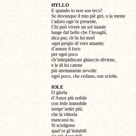
HYLLO
E quando io non son teco?
Se dovunque il mio piè giri, o la mente
t’adoro ogn’or presente.
Chi può vivere un sol istante
lunge dal bello che l’invaghì,
dica pur, ch’in lui morì
ogni pregio di vero amante;
d’amore il foco
per ogni poco
ch’intiepidiscasi ghiaccio diviene,
e le di lui catene
più strettamente avvolte
ogni poco, che cedano, son sciolte.
IOLE
O gloria
d’Amor più nobile
con fede immobile
sempr’arder più;
che la vittoria
mancassi tu.
Si sciolgono
qual’or gl’instabili