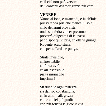
ch'il ciel non può versare
de i contenti d'Amor grazie più care.
VENERE
Vanne al loco, e m'attendi, e fa ch'Iole
pur vi renda pria che manchi il sole,
ch'io dell'armi provvista
onde sua ferità vincer presumo,
preverrò diligente i di lei passi
per dispor quivi pria, ch'ella vi giunga.
Rovente acuto strale,
che per te l'arda, e punga.
Strale invisibile,
ch'inevitabile
tal forza avrà,
ch'all'insensibile
piaga insanabile
imprimerà
Su dunque ogni tristezza
sia dal tuo cor sbandita,
ch'in amor l'allegrezza
come al ciel più gradita
con più felicità le gioie invita.