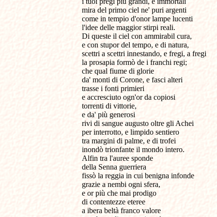
i tuoi pregi più grandi, e immortali
mira del primo ciel ne' puri argenti
come in tempio d'onor lampe lucenti
l'idee delle maggior stirpi reali.
Di queste il ciel con ammirabil cura,
e con stupor del tempo, e di natura,
scettri a scettri innestando, e fregi, a fregi
la prosapia formò de i franchi regi;
che qual fiume di glorie
da' monti di Corone, e fasci alteri
trasse i fonti primieri
e accresciuto ogn'or da copiosi
torrenti di vittorie,
e da' più generosi
rivi di sangue augusto oltre gli Achei
per interrotto, e limpido sentiero
tra margini di palme, e di trofei
inondò trionfante il mondo intero.
Alfin tra l'auree sponde
della Senna guerriera
fissò la reggia in cui benigna infonde
grazie a nembi ogni sfera,
e or più che mai prodigo
di contentezze eteree
a ibera beltà franco valore