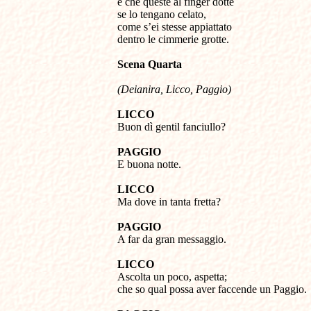
e che queste al finger dotte
se lo tengano celato,
come s’ei stesse appiattato
dentro le cimmerie grotte.
Scena
Quarta
(Deianira, Licco, Paggio)
LICCO
Buon dì gentil fanciullo?
PAGGIO
E buona notte.
LICCO
Ma dove in tanta fretta?
PAGGIO
A far da gran messaggio.
LICCO
Ascolta un poco, aspetta;
che so qual possa aver faccende un Paggio.