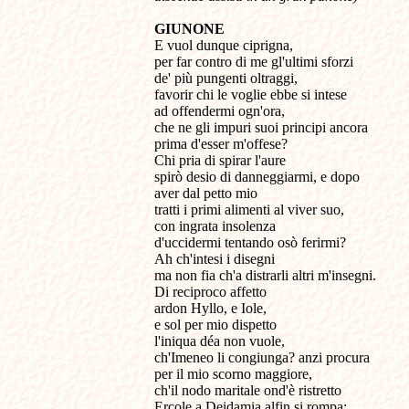
GIUNONE
E vuol dunque ciprigna,
per far contro di me gl'ultimi sforzi
de' più pungenti oltraggi,
favorir chi le voglie ebbe si intese
ad offendermi ogn'ora,
che ne gli impuri suoi principi ancora
prima d'esser m'offese?
Chi pria di spirar l'aure
spirò desio di danneggiarmi, e dopo
aver dal petto mio
tratti i primi alimenti al viver suo,
con ingrata insolenza
d'uccidermi tentando osò ferirmi?
Ah ch'intesi i disegni
ma non fia ch'a distrarli altri m'insegni.
Di reciproco affetto
ardon Hyllo, e Iole,
e sol per mio dispetto
l'iniqua déa non vuole,
ch'Imeneo li congiunga? anzi procura
per il mio scorno maggiore,
ch'il nodo maritale ond'è ristretto
Ercole a Deidamia alfin si rompa;