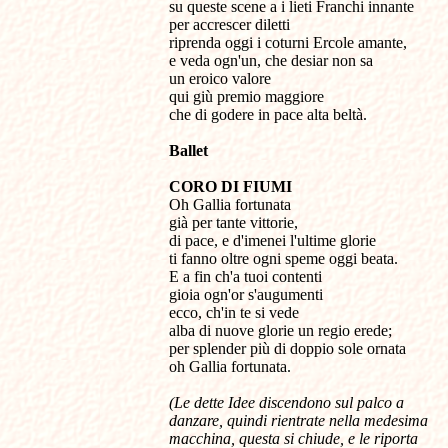
su queste scene a i lieti Franchi innante
per accrescer diletti
riprenda oggi i coturni Ercole amante,
e veda ogn'un, che desiar non sa
un eroico valore
qui giù premio maggiore
che di godere in pace alta beltà.
Ballet
CORO DI FIUMI
Oh Gallia fortunata
già per tante vittorie,
di pace, e d'imenei l'ultime glorie
ti fanno oltre ogni speme oggi beata.
E a fin ch'a tuoi contenti
gioia ogn'or s'augumenti
ecco, ch'in te si vede
alba di nuove glorie un regio erede;
per splender più di doppio sole ornata
oh Gallia fortunata.
(Le dette Idee discendono sul palco a
danzare, quindi rientrate nella medesima
macchina, questa si chiude, e le riporta