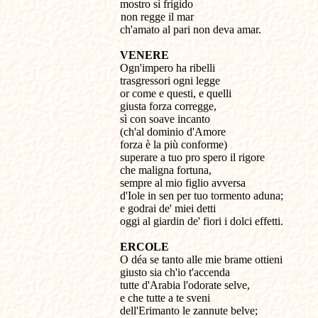
mostro sì frigido
non regge il mar
ch'amato al pari non deva amar.
VENERE
Ogn'impero ha ribelli
trasgressori ogni legge
or come e questi, e quelli
giusta forza corregge,
sì con soave incanto
(ch'al dominio d'Amore
forza è la più conforme)
superare a tuo pro spero il rigore
che maligna fortuna,
sempre al mio figlio avversa
d'Iole in sen per tuo tormento aduna;
e godrai de' miei detti
oggi al giardin de' fiori i dolci effetti.
ERCOLE
O déa se tanto alle mie brame ottieni
giusto sia ch'io t'accenda
tutte d'Arabia l'odorate selve,
e che tutte a te sveni
dell'Erimanto le zannute belve;