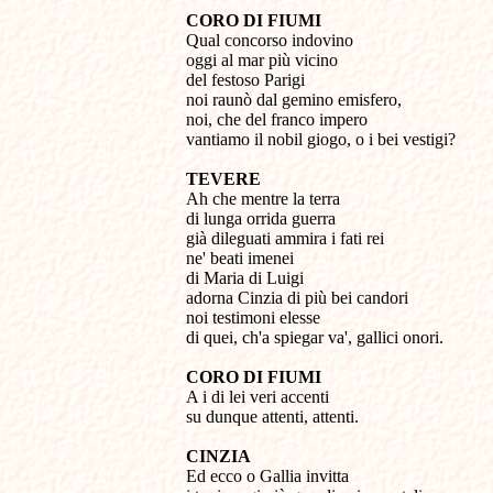
CORO DI FIUMI
Qual concorso indovino
oggi al mar più vicino
del festoso Parigi
noi raunò dal gemino emisfero,
noi, che del franco impero
vantiamo il nobil giogo, o i bei vestigi?
TEVERE
Ah che mentre la terra
di lunga orrida guerra
già dileguati ammira i fati rei
ne' beati imenei
di Maria di Luigi
adorna Cinzia di più bei candori
noi testimoni elesse
di quei, ch'a spiegar va', gallici onori.
CORO DI FIUMI
A i di lei veri accenti
su dunque attenti, attenti.
CINZIA
Ed ecco o Gallia invitta