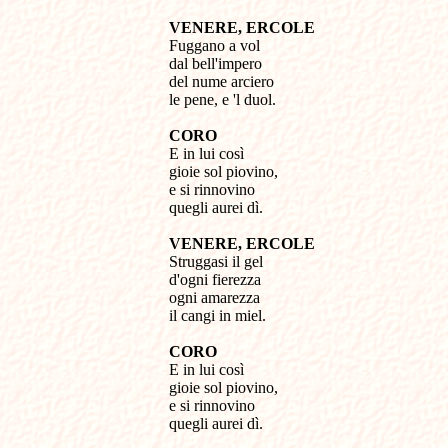
VENERE, ERCOLE
Fuggano a vol
dal bell'impero
del nume arciero
le pene, e 'l duol.
CORO
E in lui così
gioie sol piovino,
e si rinnovino
quegli aurei dì.
VENERE, ERCOLE
Struggasi il gel
d'ogni fierezza
ogni amarezza
il cangi in miel.
CORO
E in lui così
gioie sol piovino,
e si rinnovino
quegli aurei dì.