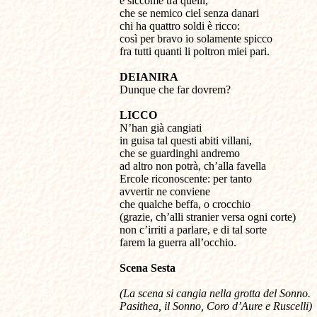
e siccome tra quelli,
che se nemico ciel senza danari
chi ha quattro soldi è ricco:
così per bravo io solamente spicco
fra tutti quanti li poltron miei pari.
DEIANIRA
Dunque che far dovrem?
LICCO
N’han già cangiati
in guisa tal questi abiti villani,
che se guardinghi andremo
ad altro non potrà, ch’alla favella
Ercole riconoscente: per tanto
avvertir ne conviene
che qualche beffa, o crocchio
(grazie, ch’alli stranier versa ogni corte)
non c’irriti a parlare, e di tal sorte
farem la guerra all’occhio.
Scena
Sesta
(La scena si cangia nella grotta del Sonno.
Pasithea, il Sonno, Coro d’Aure e Ruscelli)