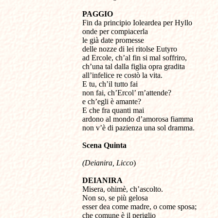
PAGGIO
Fin da principio Ioleardea per Hyllo
onde per compiacerla
le già date promesse
delle nozze di lei ritolse Eutyro
ad Ercole, ch’al fin si mal soffriro,
ch’una tal dalla figlia opra gradita
all’infelice re costò la vita.
E tu, ch’il tutto fai
non fai, ch’Ercol’ m’attende?
e ch’egli è amante?
E che fra quanti mai
ardono al mondo d’amorosa fiamma
non v’è di pazienza una sol dramma.
Scena
Quinta
(Deianira, Licco
)
DEIANIRA
Misera, ohimè, ch’ascolto.
Non so, se più gelosa
esser dea come madre, o come sposa;
che comune è il periglio