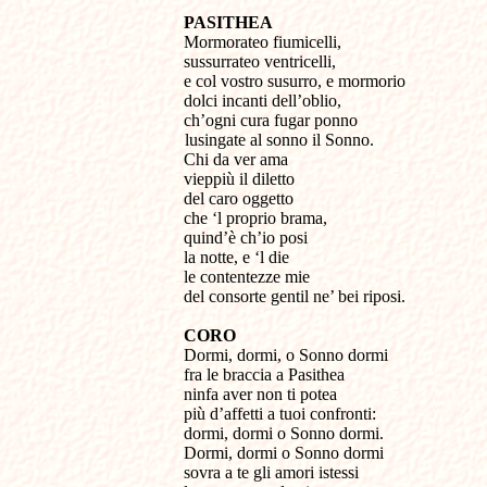
PASITHEA
Mormorateo fiumicelli,
sussurrateo ventricelli,
e col vostro susurro, e mormorio
dolci incanti dell’oblio,
ch’ogni cura fugar ponno
lusingate al sonno il Sonno.
Chi da ver ama
vieppiù il diletto
del caro oggetto
che ‘l proprio brama,
quind’è ch’io posi
la notte, e ‘l die
le contentezze mie
del consorte gentil ne’ bei riposi.
CORO
Dormi, dormi, o Sonno dormi
fra le braccia a Pasithea
ninfa aver non ti potea
più d’affetti a tuoi confronti:
dormi, dormi o Sonno dormi.
Dormi, dormi o Sonno dormi
sovra a te gli amori istessi