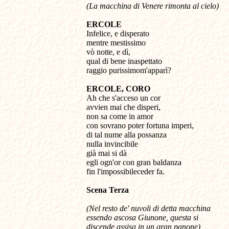
(La macchina di Venere rimonta al cielo)
ERCOLE
Infelice, e disperato
mentre mestissimo
vò notte, e dì,
qual di bene inaspettato
raggio purissimom'apparì?
ERCOLE, CORO
Ah che s'acceso un cor
avvien mai che disperi,
non sa come in amor
con sovrano poter fortuna imperi,
di tal nume alla possanza
nulla invincibile
già mai si dà
egli ogn'or con gran baldanza
fin l'impossibileceder fa.
Scena
Terza
(Nel resto de' nuvoli di detta macchina
essendo ascosa Giunone, questa si
discende assisa in un gran panone)