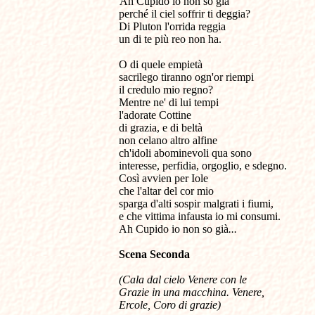
Ah Cupido io non so già
perché il ciel soffrir ti deggia?
Di Pluton l'orrida reggia
un di te più reo non ha.
O di quele empietà
sacrilego tiranno ogn'or riempi
il credulo mio regno?
Mentre ne' di lui tempi
l'adorate Cottine
di grazia, e di beltà
non celano altro alfine
ch'idoli abominevoli qua sono
interesse, perfidia, orgoglio, e sdegno.
Così avvien per Iole
che l'altar del cor mio
sparga d'alti sospir malgrati i fiumi,
e che vittima infausta io mi consumi.
Ah Cupido io non so già
...
Scena
Seconda
(Cala dal cielo Venere con le
Grazie in una macchina. Venere,
Ercole, Coro di grazie)