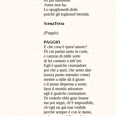
rei più dannabili
Amor non ha.
Lo spoglionodi deità
poiché gli toglionol’eternità.
Scena
Terza
(Paggio
)
PAGGIO
E che cosa è quest’amore?
Di cui parlan tanto in corte,
e canzon di mille sorte
di lui cantano a tutt’ore.
Egli è qualche ciurmadore
poi che a quel, che sento dire
(senza punto intender come)
mentre a stille dà il gioire
e il penar dispensa a some,
fassi il mondo adoratore
egli è qualche ciurmadore.
Di vederlo ebbi gran brame
ma poi seppi, ch’è impossibile,
ch’egli sia già mai visibile
perché sempre è con le dame,