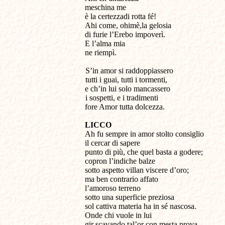
meschina me
è la certezzadi rotta fé!
Ahi come, ohimè,la gelosia
di furie l’Erebo impoverì.
E l’alma mia
ne riempì.
S’in amor si raddoppiassero
tutti i guai, tutti i tormenti,
e ch’in lui solo mancassero
i sospetti, e i tradimenti
fore Amor tutta dolcezza.
LICCO
Ah fu sempre in amor stolto consiglio
il cercar di sapere
punto di più, che quel basta a godere;
copron l’indiche balze
sotto aspetto villan viscere d’oro;
ma ben contrario affato
l’amoroso terreno
sotto una superficie preziosa
sol cattiva materia ha in sé nascosa.
Onde chi vuole in lui
gir scavando tal’or con mesta prova