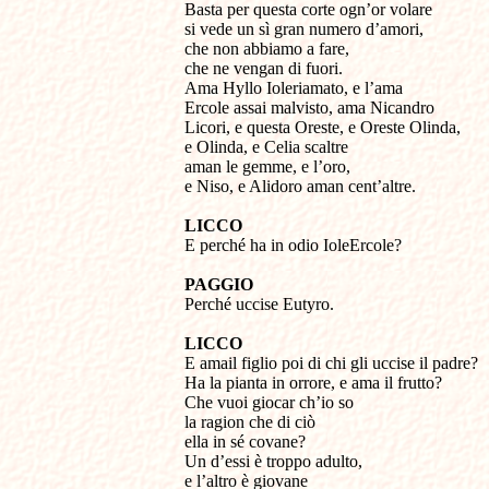
Basta per questa corte ogn’or volare
si vede un sì gran numero d’amori,
che non abbiamo a fare,
che ne vengan di fuori.
Ama Hyllo Ioleriamato, e l’ama
Ercole assai malvisto, ama Nicandro
Licori, e questa Oreste, e Oreste Olinda,
e Olinda, e Celia scaltre
aman le gemme, e l’oro,
e Niso, e Alidoro aman cent’altre.
LICCO
E perché ha in odio IoleErcole?
PAGGIO
Perché uccise Eutyro.
LICCO
E amail figlio poi di chi gli uccise il padre?
Ha la pianta in orrore, e ama il frutto?
Che vuoi giocar ch’io so
la ragion che di ciò
ella in sé covane?
Un d’essi è troppo adulto,
e l’altro è giovane