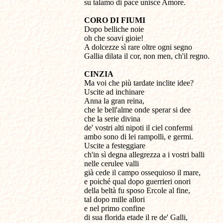
su talamo di pace unisce Amore.
CORO DI FIUMI
Dopo belliche noie
oh che soavi gioie!
A dolcezze sì rare oltre ogni segno
Gallia dilata il cor, non men, ch'il regno.
CINZIA
Ma voi che più tardate inclite idee?
Uscite ad inchinare
Anna la gran reina,
che le bell'alme onde sperar si dee
che la serie divina
de' vostri alti nipoti il ciel confermi
ambo sono di lei rampolli, e germi.
Uscite a festeggiare
ch'in sì degna allegrezza a i vostri balli
nelle cerulee valli
già cede il campo ossequioso il mare,
e poiché qual dopo guerrieri onori
della beltà fu sposo Ercole al fine,
tal dopo mille allori
e nel primo confine
di sua florida etade il re de' Galli,