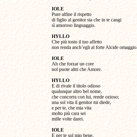
IOLE
Pure alfine il rispetto
di figlio al genitor sia che in te cangi
sì amoroso linguaggio.
HYLLO
Che più tosto il tuo affetto
non renda anch’egli al forte Alcide omaggio
IOLE
Ah che forzar un core
nol puote altri che Amore.
HYLLO
E di rivale il titolo odioso
qualunque altro bel nome,
che concorra con lui, rende ozioso;
una sol vita il genitor mi diede,
e per te, che mia vita
molto più cara sei
mille volte darei.
IOLE
E per te sol mio bene,