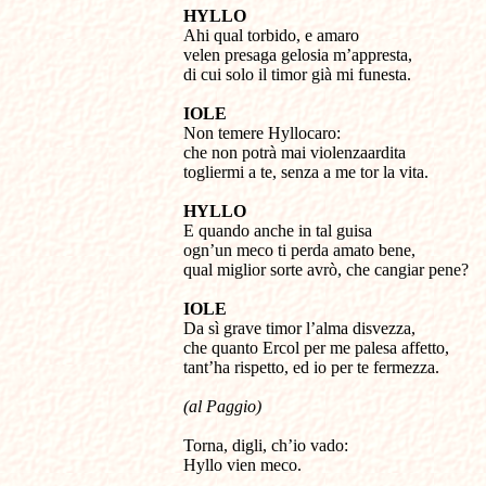
HYLLO
Ahi qual torbido, e amaro
velen presaga gelosia m’appresta,
di cui solo il timor già mi funesta.
IOLE
Non temere Hyllocaro:
che non potrà mai violenzaardita
togliermi a te, senza a me tor la vita.
HYLLO
E quando anche in tal guisa
ogn’un meco ti perda amato bene,
qual miglior sorte avrò, che cangiar pene?
IOLE
Da sì grave timor l’alma disvezza,
che quanto Ercol per me palesa affetto,
tant’ha rispetto, ed io per te fermezza.
(al Paggio)
Torna, digli, ch’io vado:
Hyllo vien meco.