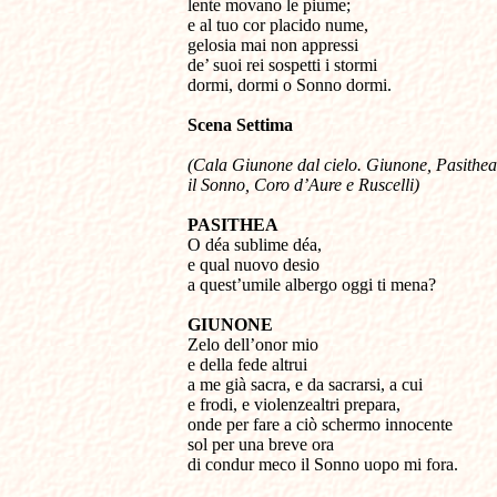
lente movano le piume;
e al tuo cor placido nume,
gelosia mai non appressi
de’ suoi rei sospetti i stormi
dormi, dormi o Sonno dormi.
Scena
Settima
(Cala Giunone dal cielo. Giunone, Pasithea
il Sonno, Coro d’Aure e Ruscelli)
PASITHEA
O déa sublime déa,
e qual nuovo desio
a quest’umile albergo oggi ti mena?
GIUNONE
Zelo dell’onor mio
e della fede altrui
a me già sacra, e da sacrarsi, a cui
e frodi, e violenzealtri prepara,
onde per fare a ciò schermo innocente
sol per una breve ora
di condur meco il Sonno uopo mi fora.