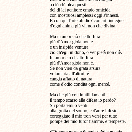
a ciò ch'Iolea questi
del di lei genitore empio omicida
con mostruosi amplessi oggi s'innesti.
E con qual'arte oh dio? con arti indegne
d'ogni anima più vil non che divina.
Ma in amor ciò ch'altri fura
più d'Amor gioia non è
e un insipida ventura
ciò ch'egli in dono, o ver pietà non diè.
In amor ciò ch'altri fura
più d'Amor gioia non è.
Se non vien da grata arsura
volontaria all'altrui fé
cangia affatto di natura
come d'odio condita ogni mercé.
Ma che più con inutili lamenti
il tempo scarso alla difesa io perdo?
Su portatemi o venti
alla grotta del sonno, e d'aure infeste
corteggiato il mio tron versi per tutto
pompe del mio furor fiamme, e tempeste.
(Giunone parte e fa cader dalle nuvole