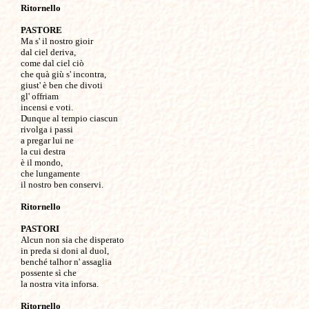
Ritornello
PASTORE
Ma s' il nostro gioir 

dal ciel deriva,

come dal ciel ciò 

che quà giù s' incontra,

giust' è ben che divoti

gl' offriam 

incensi e voti.

Dunque al tempio ciascun 

rivolga i passi

a pregar lui ne 

la cui destra 

è il mondo,

che lungamente 

il nostro ben conservi.

Ritornello
PASTORI
Alcun non sia che disperato 

in preda si doni al duol, 

benché talhor n' assaglia

possente sì che 

la nostra vita inforsa.

Ritornello