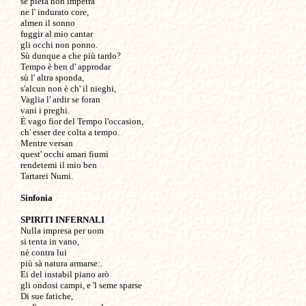
se pietà non impetra 

ne l' indurato core,

almen il sonno

fuggir al mio cantar

gli occhi non ponno.

Sù dunque a che più tardo?

Tempo è ben d' approdar

sù l' altra sponda,

s'alcun non è ch' il nieghi,

Vaglia l' ardir se foran 

vani i preghi.

È vago fior del Tempo l'occasion,

ch' esser dee colta a tempo.

Mentre versan

quest' occhi amari fiumi

rendetemi il mio ben

Tartarei Numi. 

SPIRITI
INFERNALI
Nulla impresa per uom

si tenta in vano,

nè contra lui 

più sà natura armarse:.

Ei del instabil piano arò

gli ondosi campi, e 'l seme sparse

Di sue fatiche,
