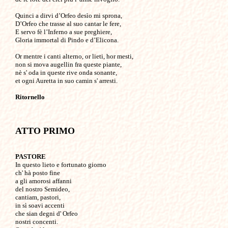
Quinci a dirvi d’Orfeo desìo mi sprona,

D’Orfeo che trasse al suo cantar le fere,

E servo fè l’Inferno a sue preghiere,

Gloria immortal di Pindo e d’Elicona.

Or mentre i canti alterno, or lieti, hor mesti,

non si mova augellin fra queste piante,

nè s' oda in queste rive onda sonante,

et ogni Auretta in suo camin s' arresti.

Ritornello
ATTO PRIMO 
PASTORE

In questo lieto e fortunato giorno

ch' hà posto fine 

a gli amorosi affanni 

del nostro Semideo,

cantiam, pastori,

in sì soavi accenti

che sian degni d' Orfeo 

nostri concenti.
