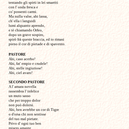
tentando gli spirti in lei smarriti

con l' onda fresca e

co' possenti carmi.

Ma nulla valse, ahi lassa,

ch' ella i languidi

lumi alquanto aprendo,

e tè chiamando Orfeo,

dopo un grave sospiro,

spirò frà queste braccia, ed io rimasi

PASTORE
Ahi, caso acerbo!

Ahi, fat' empio e crudele!

Ahi, stelle ingiuriose!

Ahi, ciel avaro!

SECONDO PASTORE
A l' amara novella

rassembra l' infelice

un muto sasso

che per troppo dolor

non può dolersi.

Ahi, ben avrebbe un cor di Tigre

o d'orsa chi non sentisse

del tuo mal pietate.

Privo d' ogni tuo ben

misero amante.
