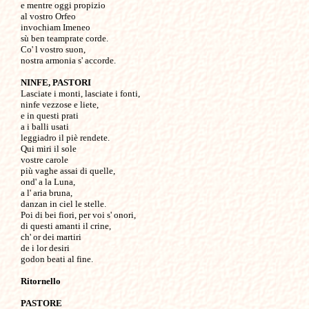
e mentre oggi propizio

al vostro Orfeo 

invochiam Imeneo

sù ben teamprate corde.

Co' l vostro suon,

nostra armonia s' accorde.

NINFE, PASTORI

Lasciate i monti, lasciate i fonti,

ninfe vezzose e liete,

e in questi prati

a i balli usati

leggiadro il piè rendete. 

Qui miri il sole

vostre carole

più vaghe assai di quelle,

ond' a la Luna,

a l' aria bruna, 

danzan in ciel le stelle.

Poi di bei fiori, per voi s' onori,

di questi amanti il crine,

ch' or dei martiri

de i lor desiri

godon beati al fine.

Ritornello
PASTORE