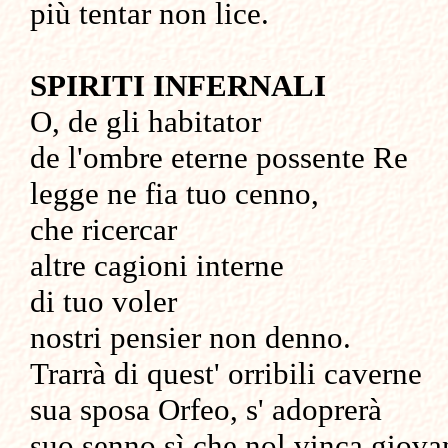
più tentar non lice.
SPIRITI INFERNALI
O, de gli habitator
de l'ombre eterne possente Re
legge ne fia tuo cenno,
che ricercar
altre cagioni interne
di tuo voler
nostri pensier non denno.
Trarrà di quest' orribili caverne
sua sposa Orfeo, s' adoprerà
suo senno sì che nol vinca giova