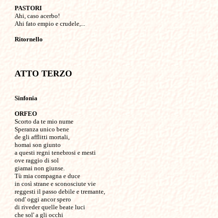
PASTORI

Ahi, caso acerbo!

Ahi fato empio e crudele,...

Ritornello
ATTO TERZO
Sinfonia
ORFEO

Scorto da te mio nume

Speranza unico bene 

de gli afflitti mortali,

homai son giunto

a questi regni tenebrosi e mesti 

ove raggio di sol

giamai non giunse.

Tù mia compagna e duce

in così strane e sconosciute vie

reggesti il passo debile e tremante,

ond' oggi ancor spero

di riveder quelle beate luci

che sol' a gli occhi
