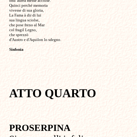
ond' aurea messe accolse.

Quinci perché memoria

vivesse di sua gloria,

La Fama à dir di lui

sua lingua sciolse,

che pose freno al Mar

col fragil Legno, 

che sprezzò

d'Austro e d'Aquilon lo sdegno.

Sinfonia
ATTO QUARTO
PROSERPINA