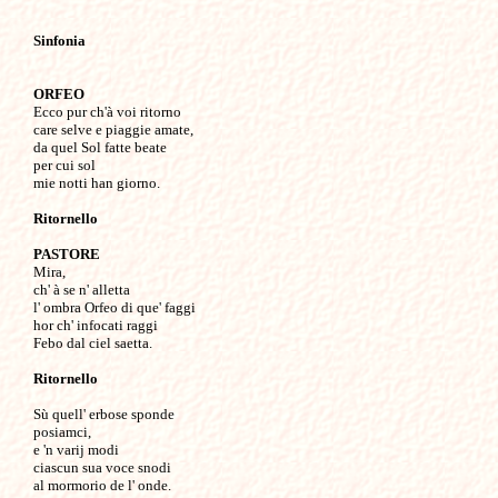
Sinfonia
ORFEO

Ecco pur ch'à voi ritorno

care selve e piaggie amate,

da quel Sol fatte beate

per cui sol 

mie notti han giorno.

Ritornello
PASTORE

Mira,

ch' à se n' alletta

l' ombra Orfeo di que' faggi

hor ch' infocati raggi

Febo dal ciel saetta. 

Ritornello
Sù quell' erbose sponde 

posiamci, 

e 'n varij modi

ciascun sua voce snodi

al mormorio de l' onde.
