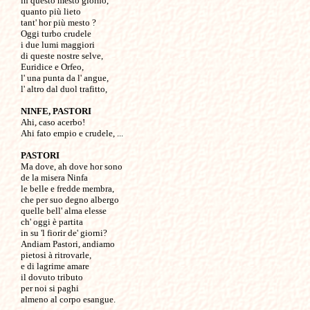
in questo mesto giorno,

quanto più lieto

tant' hor più mesto ?

Oggi turbo crudele

i due lumi maggiori

di queste nostre selve,

Euridice e Orfeo,

l' una punta da l' angue,

l' altro dal duol trafitto,

NINFE, PASTORI

Ahi, caso acerbo!

Ahi fato empio e crudele, ...

PASTORI

Ma dove, ah dove hor sono

de la misera Ninfa

le belle e fredde membra,

che per suo degno albergo 

quelle bell' alma elesse

ch' oggi è partita

in su 'l fiorir de' giorni?

Andiam Pastori, andiamo

pietosi à ritrovarle,

e di lagrime amare

il dovuto tributo

per noi si paghi

almeno al corpo esangue.
