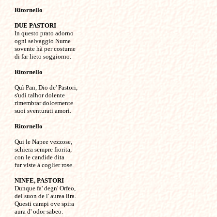
Ritornello
DUE PASTORI
In questo prato adorno

ogni selvaggio Nume

sovente hà per costume

di far lieto soggiorno.

Ritornello
Quì Pan, Dio de' Pastori,

s'udì talhor dolente

rimembrar dolcemente

suoi sventurati amori.

Ritornello
Qui le Napee vezzose,

schiera sempre fiorita,

con le candide dita

fur viste à coglier rose.

NINFE, PASTORI

Dunque fa' degn' Orfeo,

del suon de l' aurea lira.

Questi campi ove spira

aura d' odor sabeo.
