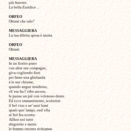
più funesto.

La bella Euridice ...

ORFEO

Ohimé che odo?

MESSAGGIERA

La tua diletta sposa è morta.

ORFEO

Ohimé.

MESSAGGIERA

In un fiorito prato

con altre sue compagne,

giva cogliendo fiori

per farne una ghirlanda

à le sue chiome,

quando angue insidioso,

ch' era fra l' erbe ascoso,

le punse un piè con velenoso dente.

Ed ecco immantinente, scolorirsi

il bel viso e ne' suoi lumi 

sparir que' lampi, ond' ella 

al Sol fea scorno.

Allhor noi tutte

sbigottite e meste

le fummo intorno richiamar
