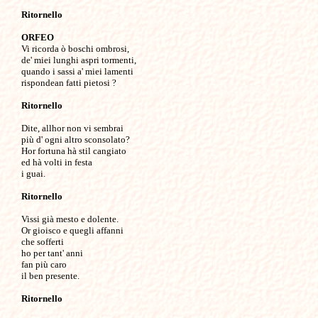
Ritornello
ORFEO

Vi ricorda ò boschi ombrosi,

de' miei lunghi aspri tormenti,

quando i sassi a' miei lamenti

rispondean fatti pietosi ?

Ritornello
Dite, allhor non vi sembrai

più d' ogni altro sconsolato?

Hor fortuna hà stil cangiato

ed hà volti in festa

i guai.

Ritornello
Vissi già mesto e dolente.

Or gioisco e quegli affanni

che sofferti

ho per tant' anni

fan più caro

il ben presente.

Ritornello