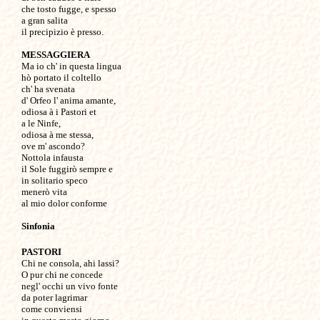
che tosto fugge, e spesso

a gran salita

il precipizio è presso.

MESSAGGIERA

Ma io ch' in questa lingua

hò portato il coltello

ch' ha svenata

d' Orfeo l' anima amante,

odiosa à i Pastori et

a le Ninfe,

odiosa à me stessa,

ove m' ascondo?

Nottola infausta

il Sole fuggirò sempre e

in solitario speco

menerò vita

al mio dolor conforme

Sinfonia
PASTORI

Chi ne consola, ahi lassi?

O pur chi ne concede

negl' occhi un vivo fonte

da poter lagrimar

come conviensi
