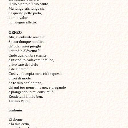
il tuo pianto e 'l tuo canto.

Ma lunge, ah, lunge sia

da questo petto pietà,

di mio valor

ORFEO

Ahi, sventurato amante!

Sperar dunque non lice

ch' odan miei prieghi

i cittadin d'Averno ?

Onde qual ombra errante

d'insepolto cadavero infelice,

privo sarò del cielo 

e de l'Inferno?

Così vuol empia sorte ch' in questi

orrori di morte 

da te mio cor lontano,

chiami tuo nome in vano, e pregando

e piangendo io mi consumi ?

Rendetemi il mio ben,

Tartarei Numi.

Sinfonia
Ei dorme,

e la mia cetra,
