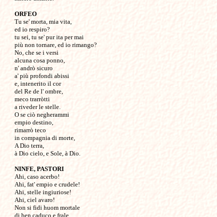
ORFEO

Tu se' morta, mia vita,

ed io respiro?

tu sei, tu se' pur ita per mai

più non tornare, ed io rimango?

No, che se i versi 

alcuna cosa ponno,

n' andrò sicuro

a' più profondi abissi

e, intenerito il cor

del Re de l' ombre,

meco trarròtti

a riveder le stelle.

O se ciò negherammi 

empio destino,

rimarrò teco

in compagnia di morte,

A Dio terra,

à Dio cielo, e Sole, à Dio.

NINFE, PASTORI

Ahi, caso acerbo!

Ahi, fat' empio e crudele!

Ahi, stelle ingiuriose!

Ahi, ciel avaro!

Non si fidi huom mortale

di ben caduco e frale
