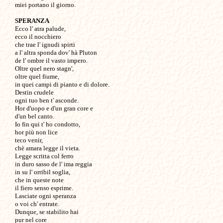
miei portano il giorno.

SPERANZA

Ecco l' atra palude,

ecco il nocchiero

che trae l' ignudi spirti

a l' altra sponda dov' hà Pluton

de l' ombre il vasto impero.

Oltre quel nero stagn',

oltre quel fiume,

in quei campi di pianto e di dolore.

Destin crudele

ogni tuo ben t' asconde.

Hor d'uopo e d'un gran core e

d'un bel canto.

Io fin qui t' ho condotto,

hor più non lice

teco venir,

chè amara legge il vieta.

Legge scritta col ferro 

in duro sasso de l' ima reggia

in su l' orribil soglia,

che in queste note

il fiero senso esprime.

Lasciate ogni speranza

o voi ch' entrate.

Dunque, se stabilito hai 

pur nel core
