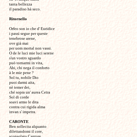
tanta bellezza 

il paradiso hà seco.

Ritornello
Orfeo son io che d' Euridice

i passi segue per queste 

tenebrose arene,

ove già mai 

per uom mortal non vassi.

O de le luci mie luci serene

s'un vostro sguardo

può tornarmi in vita, 

Ahi, chi nega il conforto

à le mie pene ?

Sol tu, nobile Dio

puoi darmi aita,

nè temer dei,

ché sopra un' aurea Cetra

Sol di corde

soavi armo le dita

contra cui rigida alma

invan s' impetra.

CARONTE

Ben sollecita alquanto

dilettandomi il core,

sconsolato Cantore,
