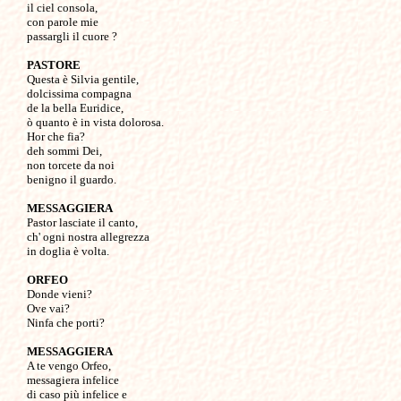
il ciel consola,

con parole mie

passargli il cuore ?

PASTORE

Questa è Silvia gentile,

dolcissima compagna

de la bella Euridice, 

ò quanto è in vista dolorosa.

Hor che fia?

deh sommi Dei,

non torcete da noi

benigno il guardo.

MESSAGGIERA

Pastor lasciate il canto,

ch' ogni nostra allegrezza

in doglia è volta.

ORFEO

Donde vieni?

Ove vai?

Ninfa che porti?

MESSAGGIERA

A te vengo Orfeo,

messagiera infelice

di caso più infelice e
