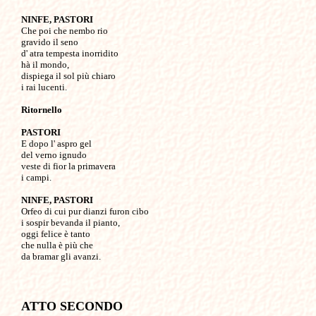
NINFE, PASTORI

Che poi che nembo rio 

gravido il seno

d' atra tempesta inorridito

hà il mondo,

dispiega il sol più chiaro

i rai lucenti.

Ritornello
PASTORI

E dopo l' aspro gel

del verno ignudo

veste di fior la primavera

i campi.

NINFE, PASTORI

Orfeo di cui pur dianzi furon cibo

i sospir bevanda il pianto,

oggi felice è tanto

che nulla è più che

ATTO SECONDO