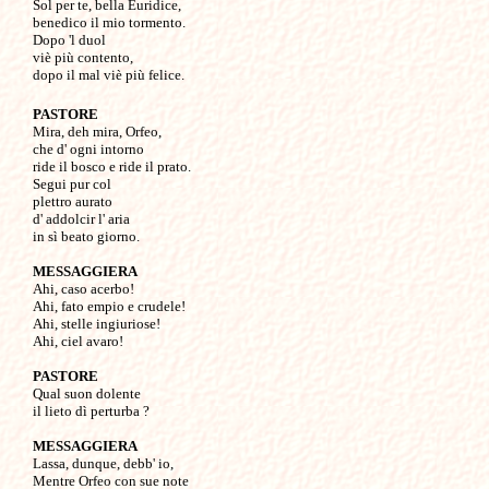
Sol per te, bella Euridice,

benedico il mio tormento.

Dopo 'l duol

viè più contento, 

PASTORE

Mira, deh mira, Orfeo,

che d' ogni intorno

ride il bosco e ride il prato.

Segui pur col

plettro aurato

d' addolcir l' aria

in sì beato giorno.

MESSAGGIERA

Ahi, caso acerbo!

Ahi, fato empio e crudele!

Ahi, stelle ingiuriose!

Ahi, ciel avaro!

PASTORE

Qual suon dolente

il lieto dì perturba ?

MESSAGGIERA

Lassa, dunque, debb' io,

Mentre Orfeo con sue note
