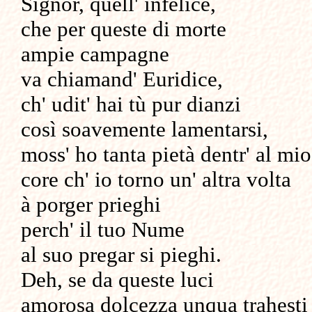
Signor, quell' infelice,
che per queste di morte
ampie campagne
va chiamand' Euridice,
ch' udit' hai tù pur dianzi
così soavemente lamentarsi,
moss' ho tanta pietà dentr' al mio
core ch' io torno un' altra volta
à porger prieghi
perch' il tuo Nume
al suo pregar si pieghi.
Deh, se da queste luci
amorosa dolcezza unqua trahesti