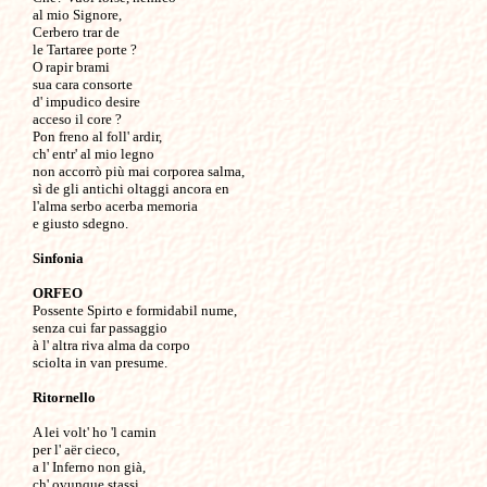
al mio Signore,

Cerbero trar de

le Tartaree porte ?

O rapir brami

sua cara consorte

d' impudico desire

acceso il core ?

Pon freno al foll' ardir,

ch' entr' al mio legno 

non accorrò più mai corporea salma,

sì de gli antichi oltaggi ancora en

l'alma serbo acerba memoria

e giusto sdegno. 

Sinfonia
ORFEO

Possente Spirto e formidabil nume,

senza cui far passaggio

à l' altra riva alma da corpo 

sciolta in van presume.

Ritornello
A lei volt' ho 'l camin

per l' aër cieco, 

a l' Inferno non già,

ch' ovunque stassi
