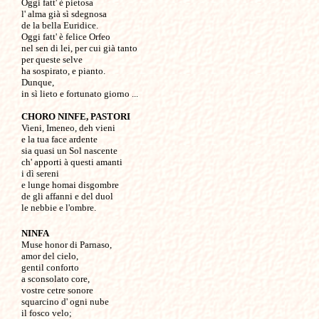
Oggi fatt' è pietosa

l' alma già sì sdegnosa

de la bella Euridice.

Oggi fatt' è felice Orfeo 

nel sen di lei, per cui già tanto 

per queste selve 

ha sospirato, e pianto.

Dunque,

in sì lieto e fortunato giorno ...

CHORO NINFE, PASTORI

Vieni, Imeneo, deh vieni

e la tua face ardente

sia quasi un Sol nascente

ch' apporti à questi amanti 

i dì sereni

e lunge homai disgombre

de gli affanni e del duol 

NINFA

Muse honor di Parnaso,

amor del cielo,

gentil conforto

a sconsolato core,

vostre cetre sonore

squarcino d' ogni nube 

il fosco velo;
