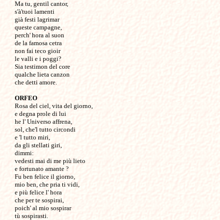
Ma tu, gentil cantor, 

s'à'tuoi lamenti

già festi lagrimar 

queste campagne,

perch' hora al suon 

de la famosa cetra 

non fai teco gioir

le valli e i poggi?

Sia testimon del core

qualche lieta canzon 

che detti amore.

ORFEO

Rosa del ciel, vita del giorno, 

e degna prole di lui 

he l' Universo affrena,

sol, che'l tutto circondi 

e 'l tutto miri,

da gli stellati giri, 

dimmi:

vedesti mai di me più lieto 

e fortunato amante ?

Fu ben felice il giorno,

mio ben, che pria ti vidi,

e più felice l' hora

che per te sospirai,

poich' al mio sospirar 

tù sospirasti.
