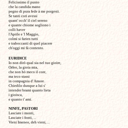
Felicissimo il punto

che la candida mano

pegno di pura fede à me porgesti.

Se tanti cori avessi

quant' occh' il ciel sereno 

e quante chiome sogliono i 

colli haver 

l'Aprile e 'l Maggio,

colmi si farien tutti 

e traboccanti di quel piacere 

EURIDICE

Io non dirò qual sia nel tuo gioire,

Orfeo, la gioia mia,

che non hò meco il core, 

ma teco stassi 

in compagnia d' Amore.

Chiedilo dunque a lui s' 

intender brami quanto lieta 

i gioisca, 

e quanto t' ami.

NINFE, PASTORI
Lasciate i monti,

Lasciate i fonti, ...

Vieni Imeneo, deh vieni, ...
