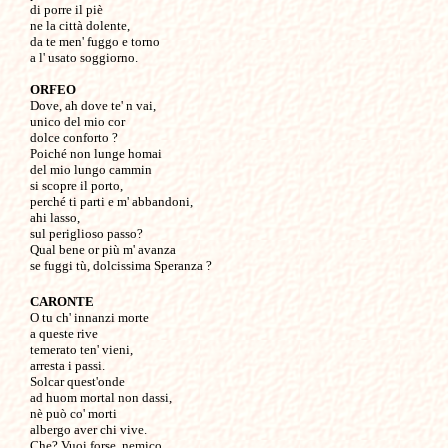
di porre il piè

ne la città dolente,

da te men' fuggo e torno

a l' usato soggiorno.

ORFEO

Dove, ah dove te' n vai,

unico del mio cor

dolce conforto ?

Poiché non lunge homai

del mio lungo cammin

si scopre il porto,

perché ti parti e m' abbandoni,

ahi lasso,

sul periglioso passo?

Qual bene or più m' avanza

CARONTE

O tu ch' innanzi morte

a queste rive

temerato ten' vieni,

arresta i passi.

Solcar quest'onde

ad huom mortal non dassi,

nè può co' morti

albergo aver chi vive.

Che? Vuoi forse, nemico
