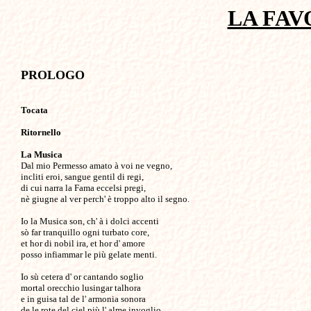
LA FAV
PROLOGO                                       
Tocata
Ritornello
La Musica

Dal mio Permesso amato à voi ne vegno, 

incliti eroi, sangue gentil di regi,

di cui narra la Fama eccelsi pregi, 

nè giugne al ver perch' è troppo alto il segno.

Io la Musica son, ch' à i dolci accenti

sò far tranquillo ogni turbato core,

et hor di nobil ira, et hor d' amore

posso infiammar le più gelate menti.

Io sù cetera d' or cantando soglio

mortal orecchio lusingar talhora

e in guisa tal de l' armonia sonora

de le rote del ciel più l' alme invoglio.
