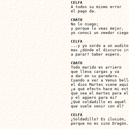
CELFA

A todos su mismo error

el pago da.

CHATO

No lo niego;

y porque lo veas mejor,

yo conocí un veedor ciego.
CELFA

...y yo sordo a un auditor
mas ¿dónde el discurso irá
a parar? Saber espero.

CHATO

Todo marido es arriero

que lleva cargas y va

a dar en su paradero.

Cuando a ver a Venus bella
el dios Martes viene aquí

¿a qué efecto hace mi estr
que sea el martes para ell
y el agüero para mi?

¿Qué soldadillo es aquél

que suele venir con él?

CELFA

¿Soldadillo? Es ilusión,

porque no es sino Dragón.
