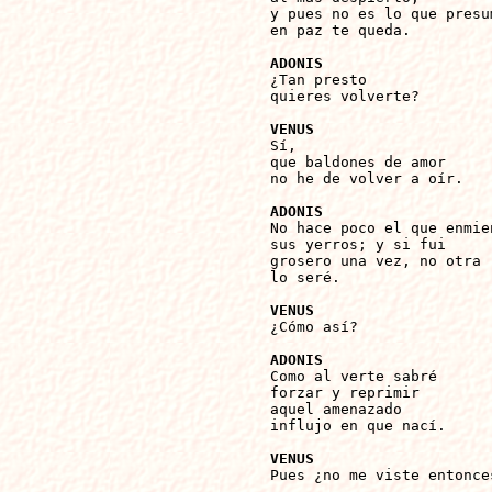
y pues no es lo que presum
en paz te queda.

ADONIS

¿Tan presto

quieres volverte?

VENUS 

Sí,

que baldones de amor

no he de volver a oír.

ADONIS

No hace poco el que enmien
sus yerros; y si fui

grosero una vez, no otra

lo seré.

VENUS

¿Cómo así?

ADONIS

Como al verte sabré

forzar y reprimir

aquel amenazado

influjo en que nací.

VENUS

Pues ¿no me viste entonces