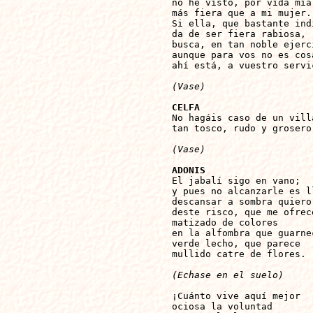
no he visto, por vida mía,
más fiera que a mi mujer.

Si ella, que bastante indi
da de ser fiera rabiosa,

busca, en tan noble ejerci
aunque para vos no es cosa
ahí está, a vuestro servic
(Vase)
CELFA

No hagáis caso de un villa
tan tosco, rudo y grosero.
(Vase)
ADONIS

El jabalí sigo en vano;

y pues no alcanzarle es ll
descansar a sombra quiero

deste risco, que me ofrece
matizado de colores

en la alfombra que guarnec
verde lecho, que parece

mullido catre de flores.

(Echase en el suelo)
¡Cuánto vive aquí mejor

ociosa la voluntad
