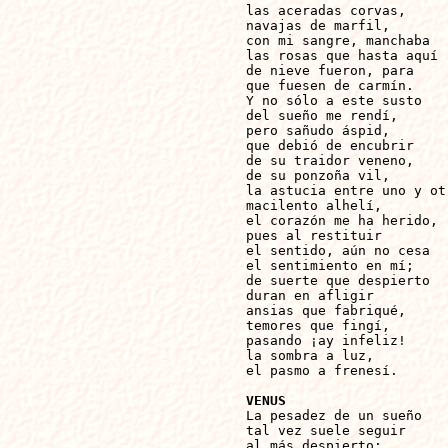
las aceradas corvas,

navajas de marfil,

con mi sangre, manchaba

las rosas que hasta aquí

de nieve fueron, para

que fuesen de carmín.

Y no sólo a este susto

del sueño me rendí,

pero sañudo áspid,

que debió de encubrir

de su traidor veneno,

de su ponzoña vil,

la astucia entre uno y otr
macilento alhelí,

el corazón me ha herido,

pues al restituir

el sentido, aún no cesa

el sentimiento en mí;

de suerte que despierto

duran en afligir

ansias que fabriqué,

temores que fingí,

pasando ¡ay infeliz!

la sombra a luz, 

el pasmo a frenesí.

VENUS

La pesadez de un sueño

tal vez suele seguir

al más despierto; 
