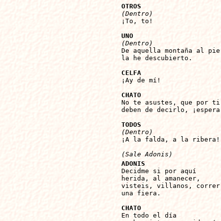
OTROS
(Dentro)

¡To, to!

UNO
(Dentro)

De aquella montaña al pie

la he descubierto.

CELFA

¡Ay de mí!

CHATO

No te asustes, que por ti

deben de decirlo, ¡espera!
TODOS
(Dentro)

¡A la falda, a la ribera!

(Sale Adonis)
ADONIS

Decidme si por aquí

herida, al amanecer,

visteis, villanos, correr

una fiera.

CHATO

En todo el día
