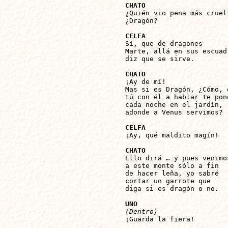
CHATO

¿Quién vio pena más cruel?
¿Dragón?

CELFA

Sí, que de dragones

Marte, allá en sus escuadr
diz que se sirve.

CHATO

¡Ay de mí!

Mas si es Dragón, ¿Cómo, d
tú con él a hablar te pone
cada noche en el jardín,

adonde a Venus servimos?

CELFA

¡Ay, qué maldito magín!

CHATO

Ello dirá … y pues venimos
a este monte sólo a fin

de hacer leña, yo sabré

cortar un garrote que

diga si es dragón o no.

UNO
(Dentro)

¡Guarda la fiera!
