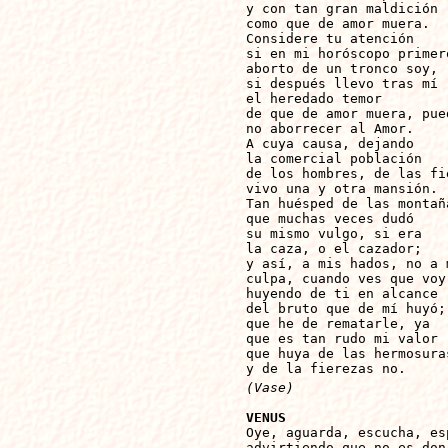
y con tan gran maldición

como que de amor muera.

Considere tu atención

si en mi horóscopo primero
aborto de un tronco soy,

si después llevo tras mí

el heredado temor

de que de amor muera, pued
no aborrecer al Amor.

A cuya causa, dejando

la comercial población

de los hombres, de las fie
vivo una y otra mansión.

Tan huésped de las montaña
que muchas veces dudó

su mismo vulgo, si era

la caza, o el cazador;

y así, a mis hados, no a m
culpa, cuando ves que voy

huyendo de ti en alcance

del bruto que de mí huyó;

que he de rematarle, ya

que es tan rudo mi valor

que huya de las hermosuras
y de la fierezas no.
(Vase)
VENUS

Oye, aguarda, escucha, es
advirtiendo que no es don
