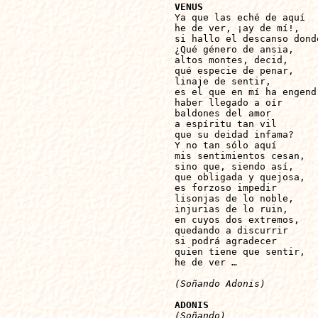
VENUS 

Ya que las eché de aquí

he de ver, ¡ay de mí!,

si hallo el descanso dond
¿Qué género de ansia,

altos montes, decid,

qué especie de penar,

linaje de sentir,

es el que en mí ha engendr
haber llegado a oír

baldones del amor

a espíritu tan vil

que su deidad infama?

Y no tan sólo aquí

mis sentimientos cesan,

sino que, siendo así,

que obligada y quejosa,

es forzoso impedir

lisonjas de lo noble,

injurias de lo ruin,

en cuyos dos extremos,

quedando a discurrir

si podrá agradecer

quien tiene que sentir,

he de ver …

(Soñando Adonis)
ADONIS
(Soñando)