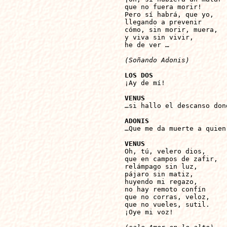
que no fuera morir!

Pero sí habrá, que yo,

llegando a prevenir

cómo, sin morir, muera,

y viva sin vivir,

he de ver …

(Soñando Adonis)
LOS DOS

¡Ay de mí!

VENUS

…si hallo el descanso don
ADONIS

…Que me da muerte a quien
VENUS

Oh, tú, velero dios,

que en campos de zafir,

relámpago sin luz,

pájaro sin matiz,

huyendo mi regazo,

no hay remoto confín

que no corras, veloz,

que no vueles, sutil.

¡Oye mi voz!
