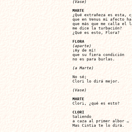
(Vase)
MARTE

¿Qué extrañeza es esta, c
que en Venus mi afecto hal
que más que me calla el la
me dice la turbación?

¿Qué es esto, Flora?

FLORA
(aparte)

¡Ay de mí!

que su fiera condición

no es para burlas. 

(a Marte)
No sé;

Clori lo dirá mejor.

(Vase)
MARTE

Clori, ¿qué es esto?

CLORI 

Saliendo

a caza al primer albor …

Mas Cintia te lo dirá.
