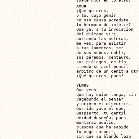
(sale Amor en lo alto)
AMOR

¿Qué quieres,

o tú, cuyo gemir

no sin causa acredita

lo hermoso de infeliz?

Que ya, a tu invocación

del diáfano viril

cortando las esferas,

me ves, para asistir

a tus lamentos, ser

de sus nubes, neblí,

sus páramos, centauro,

sus piélagos, delfín,

siendo su azul pensil

árbitro de un cénit a otro
¿Qué quieres, pues?

VENUS

Que veas

que hay quien tenga, sin t
vagabundo el pensar

y ocioso el discurrir.

Dormido yace el que,

Despierto, tu gentil

deidad desdeña, pues

montaraz adalid,

blasona que ha sabido

tu yugo sacudir,

sin que su blando lazo
