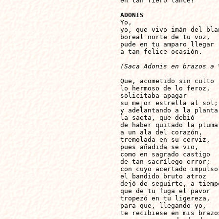
en tan fiero lance?

ADONIS 

Yo, 

yo, que vivo imán del blan
boreal norte de tu voz,

pude en tu amparo llegar

a tan felice ocasión.

(Saca Adonis en brazos a 
Que, acometido sin culto

lo hermoso de lo feroz,

solicitaba apagar

su mejor estrella al sol;

y adelantando a la planta

la saeta, que debió

de haber quitado la pluma

a un ala del corazón,

tremolada en su cerviz,

pues añadida se vio,

como en sagrado castigo

de tan sacrílego error;

con cuyo acertado impulso

el bandido bruto atroz

dejó de seguirte, a tiempo
que de tu fuga el pavor

tropezó en tu ligereza,

para que, llegando yo,

te recibiese en mis brazos