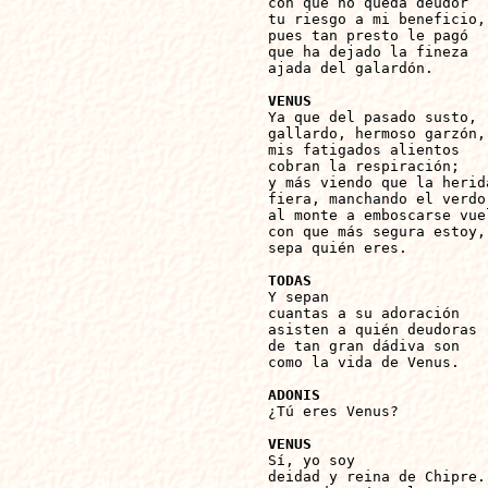
con que no queda deudor

tu riesgo a mi beneficio,

pues tan presto le pagó

que ha dejado la fineza

ajada del galardón.

VENUS

Ya que del pasado susto,

gallardo, hermoso garzón,

mis fatigados alientos

cobran la respiración;

y más viendo que la herida
fiera, manchando el verdor
al monte a emboscarse vuel
con que más segura estoy,

sepa quién eres.

TODAS

Y sepan

cuantas a su adoración

asisten a quién deudoras

de tan gran dádiva son

como la vida de Venus.

ADONIS

¿Tú eres Venus?

VENUS

Sí, yo soy

deidad y reina de Chipre.
