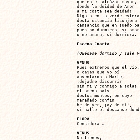
que en el alcázar mayor,

donde la deidad de Amor

a mi costa sea deidad!

Dígalo en la verde esfera

desta estancia lisonjera

cansancio que en sueño par
pues no durmiera, si amara
o no amara, si durmiera.

Escena Cuarta
(Quédase dormido y sale V
VENUS

Pues extremos que él vio,

o cajas que yo oí

ausentaron a Marte,

¡dejadme discurrir

sin mí y conmigo a solas

el ameno país

destos montes, en cuyo

marañado confín

he de ver, ¡ay de mí!,

si hallo el descanso dond
FLORA

Considera …

VENUS

No tienes,
