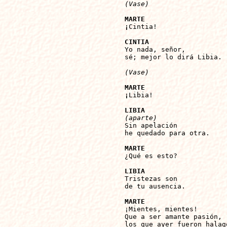
(Vase)
MARTE 
¡
Cintia!

CINTIA

Yo nada, señor,

sé; mejor lo dirá Libia.

(Vase)
MARTE 
¡
Libia!

LIBIA
(aparte)

Sin apelación

he quedado para otra.

MARTE

¿Qué es esto?

LIBIA

Tristezas son

de tu ausencia.

MARTE

¡Mientes, mientes!

Que a ser amante pasión,

los que ayer fueron halago