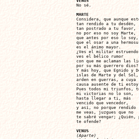
VENUS

No sé.

MARTE

Considera, que aunque esto
tan rendido a tu desdén,

tan postrado a tu favor,

no por eso no soy Marte,

que antes por eso lo soy,

que el osar a una hermosur
es el ánimo mayor.

¿Ves el militar estruendo,
ves el bélico rumor

con que me aclaman las lid
por su más guerrero dios?

Y más hoy, que Egnido y De
islas de Marte y del Sol,

arden en guerras, a cuya

causa ausente de ti estoy.
Pues todos mi triunfos, to
mi victorias no lo son,

hasta llegar a ti, más

vencido que vencedor,

y así, no porque rendido

me veas, juzgues que no

te sabré vengar; ¿Quién, p
te ofende?

VENUS
(Aparte)