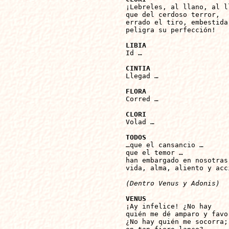

¡Lebreles, al llano, al l
que del cerdoso terror,

errado el tiro, embestida,
peligra su perfección!

LIBIA

Id …

CINTIA

Llegad …

FLORA

Corred …

CLORI

Volad …

TODOS

…que el cansancio …

que el temor …

han embargado en nosotras

vida, alma, aliento y acci
(Dentro Venus y Adonis)
VENUS

¡Ay infelice! ¿No hay

quién me dé amparo y favor
¿No hay quién me socorra;