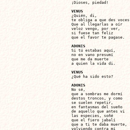
¡Dioses, piedad!

VENUS

¿Quién, di,

te obliga a que des voces?
Que al llegarlas a oír

veloz vengo, por ver,

si fuese tan feliz

que el favor te pagase.

ADONIS

Si tú estabas aquí,

no en vano presumí

que me da muerte 

a quien la vida di.

VENUS

¿Qué ha sido esto?

ADONIS

No sé,

que a sombras me dormí

destos troncos, y como

se suelen repetir,

en fantasmas del sueño

de aquello que antes vi

las especies, soñé

que el fiero jabalí

que a ti te daba muerte,

volviendo contra mí
