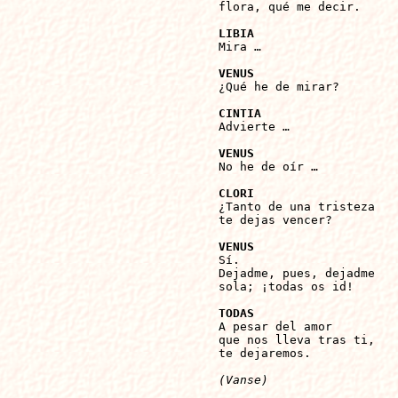
flora, qué me decir.

LIBIA

Mira …

VENUS

¿Qué he de mirar?

CINTIA

Advierte …

VENUS

No he de oír …

CLORI

¿Tanto de una tristeza

te dejas vencer?

VENUS 

Sí.

Dejadme, pues, dejadme

sola; ¡todas os id!

TODAS

A pesar del amor

que nos lleva tras ti,

te dejaremos.

(Vanse)