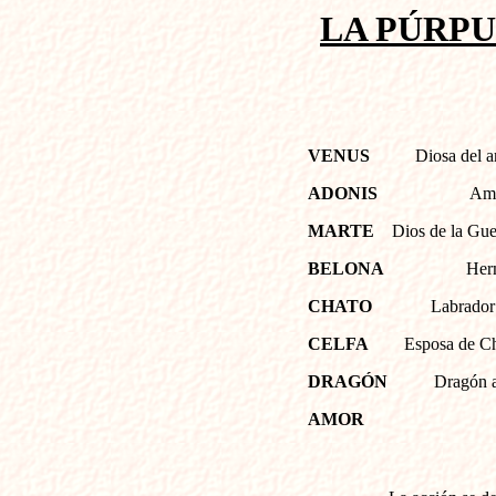
LA PÚRPU
VENUS
Diosa del a
ADONIS
Ama
MARTE
Dios de la Gu
BELONA
Her
CHATO
Labrador
CELFA
Esposa de Ch
DRAGÓN
Dragón a
AMOR