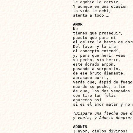
le agobie la cerviz.

Y aunque en una ocasión

la vida le debí,

atenta a todo …

AMOR 

No

tienes que proseguir,

puesto que para mí

el delito le basta de dorm
Del favor y la ira,

el concepto entendí,

y, para que herir veas

su pecho, sin herir,

este dorado arpón,

pasando a serpentín,

de ese bruto diamante,

abrasado buril,

verás que, áspid de fuego,
muerde su pecho, a fin

de que, los dos vengados

con tiro tan feliz,

apuremos así

si es el amor matar y no m
(Dispara una flecha que d
y vuela, y Adonis despier
ADONIS

¡Favor, cielos divinos!
