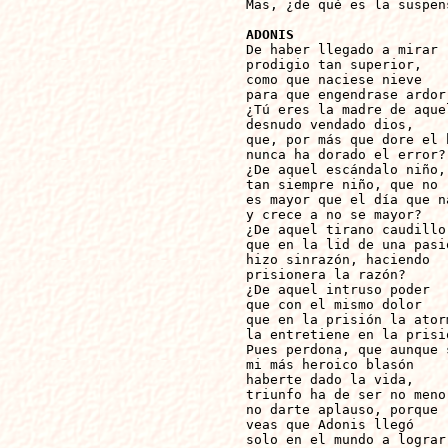
Mas, ¿de qué es la suspens
ADONIS

De haber llegado a mirar

prodigio tan superior,

como que naciese nieve

para que engendrase ardor.
¿Tú eres la madre de aquel
desnudo vendado dios,

que, por más que dore el h
nunca ha dorado el error?

¿De aquel escándalo niño,

tan siempre niño, que no

es mayor que el día que na
y crece a no se mayor?

¿De aquel tirano caudillo

que en la lid de una pasió
hizo sinrazón, haciendo

prisionera la razón?

¿De aquel intruso poder

que con el mismo dolor

que en la prisión la atorm
la entretiene en la prisió
Pues perdona, que aunque s
mi más heroico blasón

haberte dado la vida,

triunfo ha de ser no menor
no darte aplauso, porque

veas que Adonis llegó

solo en el mundo a lograr
