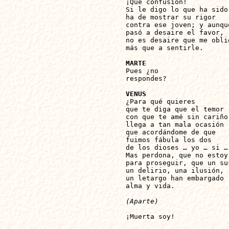

¡Qué confusión!

Si le digo lo que ha sido,
ha de mostrar su rigor

contra ese joven; y aunque
pasó a desaire el favor,

no es desaire que me oblig
más que a sentirle.

MARTE

Pues ¿no 

respondes? 

VENUS

¿Para qué quieres

que te diga que el temor

con que te amé sin cariño,
llega a tan mala ocasión

que acordándome de que

fuimos fábula los dos

de los dioses … yo … si …
Mas perdona, que no estoy

para proseguir, que un sus
un delirio, una ilusión,

un letargo han embargado

alma y vida.

(Aparte)
¡Muerta soy!
