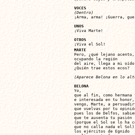
VOCES
(Dentro)

¡Arma, arma! ¡Guerra, gue
UNOS

¡Viva Marte!

OTROS

¡Viva el Sol!
MARTE

Pero, ¿qué lejano acento,

ocupando la región

del aire, llega a mi oído?
¿Quién trae estos ecos?

(Aparece Belona en lo alt
BELONA 

Yo,

que al fin, como hermana t
e interesada en tu honor,

vengo, Marte, a persuadirt
que vuelvas por tu opinión
pues los de Delfos, sabien
que te ausenta tu pasión

(porque el Sol se lo ha co
que no calla nada el Sol)

los ejércitos de Egnido
