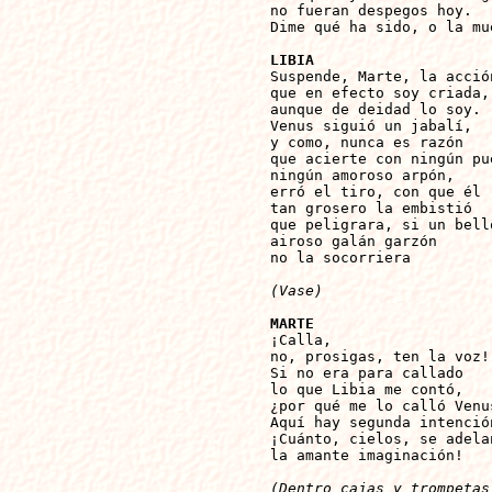
no fueran despegos hoy.

Dime qué ha sido, o la mue
LIBIA

Suspende, Marte, la acción
que en efecto soy criada,

aunque de deidad lo soy.

Venus siguió un jabalí,

y como, nunca es razón

que acierte con ningún pue
ningún amoroso arpón,

erró el tiro, con que él

tan grosero la embistió

que peligrara, si un bello
airoso galán garzón

no la socorriera

(Vase)
MARTE

¡Calla,

no, prosigas, ten la voz!

Si no era para callado

lo que Libia me contó,

¿por qué me lo calló Venus
Aquí hay segunda intención
¡Cuánto, cielos, se adelan
la amante imaginación!

(Dentro cajas y trompetas