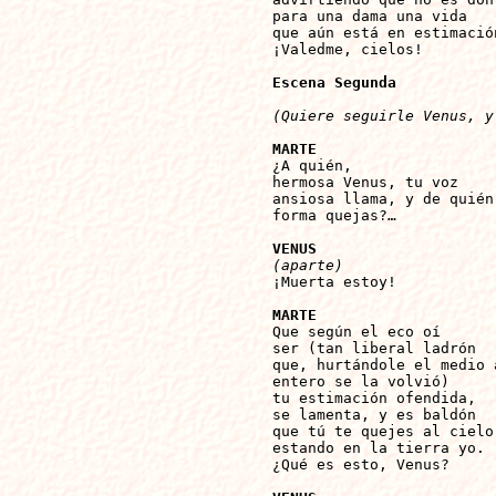
para una dama una vida

que aún está en estimación
¡Valedme, cielos!

Escena Segunda
(Quiere seguirle Venus, y
MARTE

¿A quién,

hermosa Venus, tu voz

ansiosa llama, y de quién

forma quejas?…

VENUS
(aparte)

¡Muerta estoy!

MARTE

Que según el eco oí

ser (tan liberal ladrón

que, hurtándole el medio a
entero se la volvió)

tu estimación ofendida,

se lamenta, y es baldón

que tú te quejes al cielo,
estando en la tierra yo.

¿Qué es esto, Venus?
