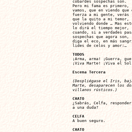
cobardes sospechas son.

Pero mi fama es primero,

vamos, que en viendo que d
fuerza a mi gente, verás

que la quito a mi temor,

volviendo donde … Mas esto
lo dirá el tiempo mejor,

cuando, si a verdades pasa
sospechas que agora son,

diga el eco, en más sangri
lides de celos y amor:…

TODOS

¡Arma, arma! ¡Guerra, gue
¡Viva Marte! ¡Viva el Sol!
Escena Tercera
(Despliégase el Iris, baj
Marte, desaparecen los do
villanos rústicos.)
CHATO

¿Sabrás, Celfa, responder

a una duda?

CELFA

A buen seguro.

CHATO