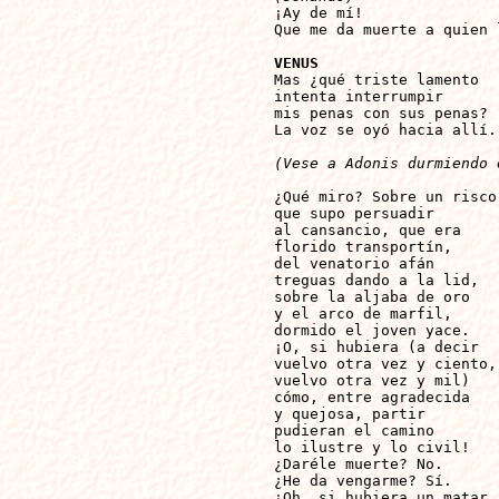

¡Ay de mí!

Que me da muerte a quien 
VENUS

Mas ¿qué triste lamento

intenta interrumpir

mis penas con sus penas?

La voz se oyó hacia allí.

(Vese a Adonis durmiendo 
¿Qué miro? Sobre un risco

que supo persuadir

al cansancio, que era

florido transportín,

del venatorio afán

treguas dando a la lid,

sobre la aljaba de oro

y el arco de marfil,

dormido el joven yace.

¡O, si hubiera (a decir

vuelvo otra vez y ciento,

vuelvo otra vez y mil)

cómo, entre agradecida

y quejosa, partir

pudieran el camino

lo ilustre y lo civil!

¿Daréle muerte? No.

¿He da vengarme? Sí.

¡Oh, si hubiera un matar
