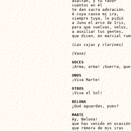
asaltan, y tu favor

cuántos en él

te dan sacra adoración.

A cuya causa mi ira,

siempre tuya, le pidió

a Juno el arco de Iris,

para que vuelvas, veloz,

a auxiliar tus gentes, 

que dicen, en marcial rumo
(Las cajas y clarines)
(Vase)
VOCES

¡Arma, arma! ¡Guerra, gue
UNOS

¡Viva Marte!

OTROS

¡Viva el Sol!

BELONA

¿Qué aguardas, pues?

MARTE

Ay, Belona!

que has venido en ocasión,
que rémora de mis iras
