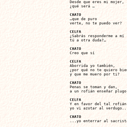

Desde que eres mi mojer,

¿qué será …

CHATO

…que de puro

verte, no te puedo ver?

CELFA

¿Sabrás responderme a mí

tú a otra duda?…

CHATO

Creo que sí

CELFA

Aborrida yo también,

¿por qué no te quiero bien
y que me muero por ti?

CHATO

Penas se toman y dan,

a un rofián enseñar plugo.
CELFA

Y en favor del tal rofián

yo vi azotar al verdugo...
CHATO

...yo enterrar al sacristá