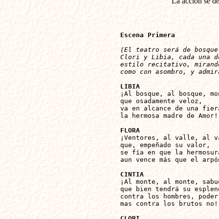
La acción se de
Escena Primera
(El teatro será de bosque
Clori y Libia, cada una d
estilo recitativo, mirand
como con asombro, y admir
LIBIA

¡Al bosque, al bosque, mo
que osadamente veloz,

va en alcance de una fiera
la hermosa madre de Amor!

FLORA

¡Ventores, al valle, al v
que, empeñado su valor,

se fía en que la hermosura
aun vence más que el arpón
CINTIA

¡Al monte, al monte, sabu
que bien tendrá su esplend
contra los hombres, poder,
mas contra los brutos no!

CLORI