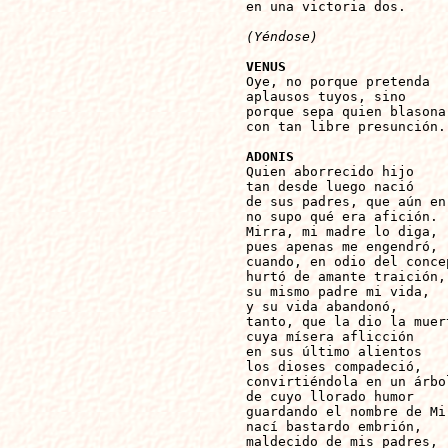
en una victoria dos.

(Yéndose)
VENUS

Oye, no porque pretenda

aplausos tuyos, sino

porque sepa quien blasona

con tan libre presunción.

ADONIS

Quien aborrecido hijo

tan desde luego nació

de sus padres, que aún en 
no supo qué era afición.

Mirra, mi madre lo diga,

pues apenas me engendró,

cuando, en odio del concep
hurtó de amante traición,

su mismo padre mi vida,

y su vida abandonó,

tanto, que la dio la muert
cuya mísera aflicción

en sus último alientos

los dioses compadeció,

convirtiéndola en un árbol
de cuyo llorado humor

guardando el nombre de Mir
nací bastardo embrión,

maldecido de mis padres,
