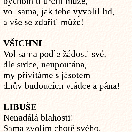
bychom ti určili muže,
vol sama, jak tebe vyvolil lid,
a vše se zdařiti může!
VŠICHNI
Vol sama podle žádosti své,
dle srdce, neupoutána,
my přivítáme s jásotem
dnův budoucích vládce a pána!
LIBUŠE
Nenadálá blahosti!
Sama zvolím chotě svého,