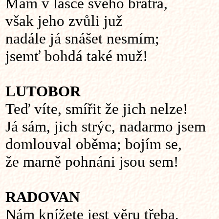
Mám v lásce svého bratra,
však jeho zvůli juž
nadále já snášet nesmím;
jsemť bohdá také muž!
LUTOBOR
Teď víte, smířit že jich nelze!
Já sám, jich strýc, nadarmo jsem
domlouval oběma; bojím se,
že marně pohnáni jsou sem!
RADOVAN
Nám knížete jest věru třeba,