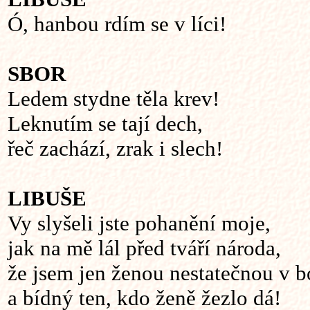
Ó, hanbou rdím se v líci!
SBOR
Ledem stydne těla krev!
Leknutím se tají dech,
řeč zachází, zrak i slech!
LIBUŠE
Vy slyšeli jste pohanění moje,
jak na mě lál před tváří národa,
že jsem jen ženou nestatečnou v b
a bídný ten, kdo ženě žezlo dá!