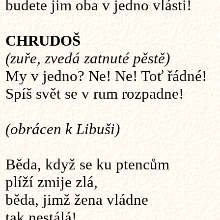
budete jim oba v jedno vlásti!
CHRUDOŠ
(zuře, zvedá zatnuté pěstě)
My v jedno? Ne! Ne! Toť řádné!
Spíš svět se v rum rozpadne!
(obrácen k Libuši)
Běda, když se ku ptencům
plíží zmije zlá,
běda, jimž žena vládne
tak nestálá!