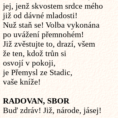
jej, jenž skvostem srdce mého
již od dávné mladosti!
Nuž staň se! Volba vykonána
po uvážení přemnohém!
Již zvěstujte to, drazí, všem
že ten, kdož trůn si
osvojí v pokoji,
je Přemysl ze Stadic,
vaše kníže!
RADOVAN,
SBOR
Buď zdráv! Již, národe, jásej!