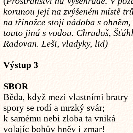
(
Prostranství na Vyšehradě. V poz
korunou její na zvýšeném místě tr
na třínožce stojí nádoba s ohněm
touto jiná s vodou. Chrudoš, Šťáhl
Radovan. Leši, vladyky, lid)
Výstup 3
SBOR
Běda, když mezi vlastními bratry
spory se rodí a mrzký svár;
k samému nebi zloba ta vniká
volajíc bohův hněv i zmar!