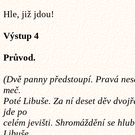
Hle, již jdou!
Výstup 4
Průvod.
(Dvě panny předstoupí. Pravá nese
meč.
Poté Libuše. Za ní deset děv dvoj
jde po
celém jevišti. Shromáždění se hlub
Libuše