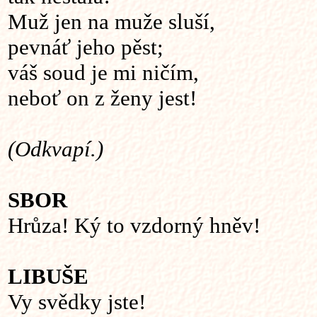
Muž jen na muže sluší,
pevnáť jeho pěst;
váš soud je mi ničím,
neboť on z ženy jest!
(Odkvapí.)
SBOR
Hrůza! Ký to vzdorný hněv!
LIBUŠE
Vy svědky jste!