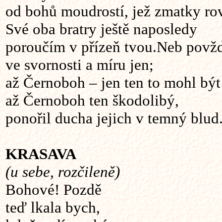
od bohů moudrostí, jež zmatky ro
Své oba bratry ještě naposledy
poroučím v přízeň tvou.Neb povžd
ve svornosti a míru jen;
až Černoboh – jen ten to mohl být
až Černoboh ten škodolibý,
ponořil ducha jejich v temný blud
KRASAVA
(u sebe, rozčileně)
Bohové! Pozdě
teď lkala bych,