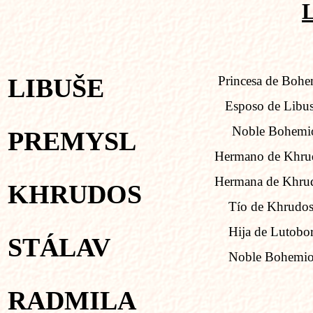
LIBUŠE
Princesa de Bohe
Esposo de
Libu
Noble Bohemi
PREMYSL
Hermano de Khrud
Hermana de Khrud
KHRUDOS
Tío de Khrudo
Hija de Lutobo
STÁLAV
Noble Bohemi
RADMILA