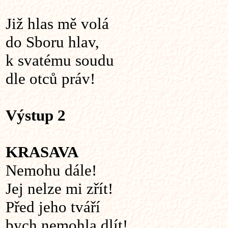
Již hlas mě volá
do Sboru hlav,
k svatému soudu
dle otců práv!
Výstup 2
KRASAVA
Nemohu dále!
Jej nelze mi zřít!
Před jeho tváří
bych nemohla dlít!