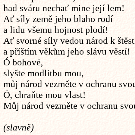
had sváru nechať mine její lem!
Ať síly země jeho blaho rodí
a lidu všemu hojnost plodí!
Ať svorné síly vedou národ k štěst
a příštím věkům jeho slávu věstí!
Ó bohové,
slyšte modlitbu mou,
můj národ vezměte v ochranu svo
Ó, chraňte mou vlast!
Můj národ vezměte v ochranu svo
(slavně)