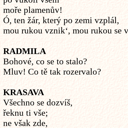
moře plamenův!
Ó, ten žár, který po zemi vzplál,
mou rukou vznik‘, mou rukou se v
RADMILA
Bohové, co se to stalo?
Mluv! Co tě tak rozervalo?
KRASAVA
Všechno se dozvíš,
řeknu ti vše;
ne však zde,