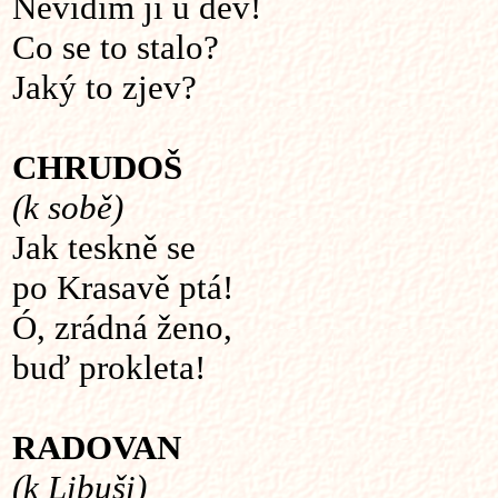
Nevidím ji u děv!
Co se to stalo?
Jaký to zjev?
CHRUDOŠ
(k sobě)
Jak teskně se
po Krasavě ptá!
Ó, zrádná ženo,
buď prokleta!
RADOVAN
(k Libuši)