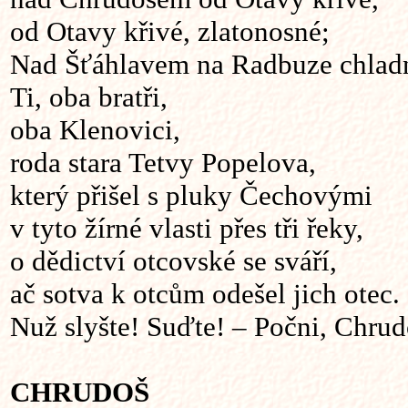
od Otavy křivé, zlatonosné;
Nad Šťáhlavem na Radbuze chlad
Ti, oba bratři,
oba Klenovici,
roda stara Tetvy Popelova,
který přišel s pluky Čechovými
v tyto žírné vlasti přes tři řeky,
o dědictví otcovské se sváří,
ač sotva k otcům odešel jich otec.
Nuž slyšte! Suďte! – Počni, Chrud
CHRUDOŠ