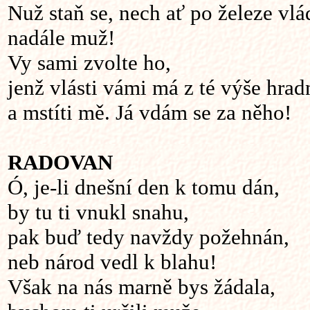
Nuž staň se, nech ať po železe vl
nadále muž!
Vy sami zvolte ho,
jenž vlásti vámi má z té výše hrad
a mstíti mě. Já vdám se za něho!
RADOVAN
Ó, je-li dnešní den k tomu dán,
by tu ti vnukl snahu,
pak buď tedy navždy požehnán,
neb národ vedl k blahu!
Však na nás marně bys žádala,