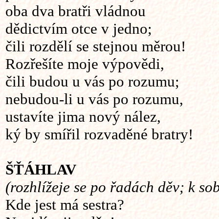
oba dva bratři vládnou
dědictvím otce v jedno;
čili rozdělí se stejnou měrou!
Rozřešíte moje výpovědi,
čili budou u vás po rozumu;
nebudou-li u vás po rozumu,
ustavíte jima nový nález,
ký by smířil rozvaděné bratry!
ŠŤÁHLAV
(rozhlížeje se po řadách děv; k so
Kde jest má sestra?