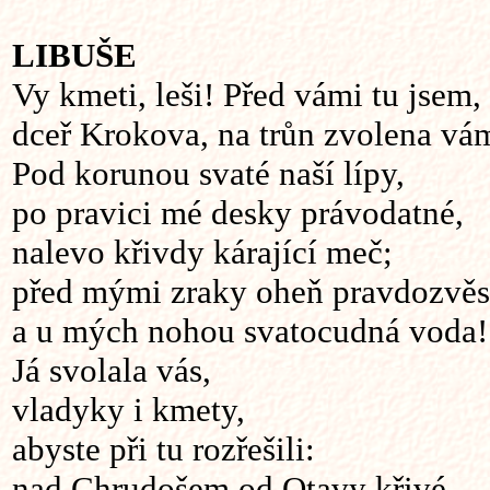
LIBUŠE
Vy kmeti, leši! Před vámi tu jsem,
dceř Krokova, na trůn zvolena vá
Pod korunou svaté naší lípy,
po pravici mé desky právodatné,
nalevo křivdy kárající meč;
před mými zraky oheň pravdozvěs
a u mých nohou svatocudná voda!
Já svolala vás,
vladyky i kmety,
abyste při tu rozřešili:
nad Chrudošem od Otavy křivé,