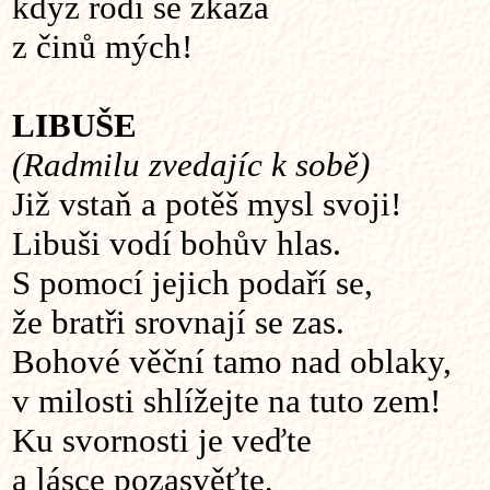
když rodí se zkáza
z činů mých!
LIBUŠE
(Radmilu zvedajíc k sobě)
Již vstaň a potěš mysl svoji!
Libuši vodí bohův hlas.
S pomocí jejich podaří se,
že bratři srovnají se zas.
Bohové věční tamo nad oblaky,
v milosti shlížejte na tuto zem!
Ku svornosti je veďte
a lásce pozasvěťte,