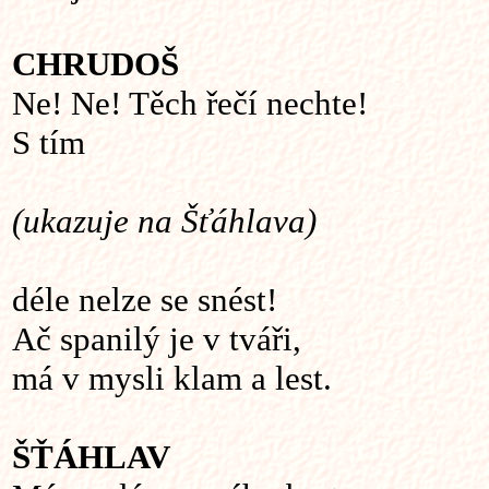
CHRUDOŠ
Ne! Ne! Těch řečí nechte!
S tím
(ukazuje na Šťáhlava)
déle nelze se snést!
Ač spanilý je v tváři,
má v mysli klam a lest.
ŠŤÁHLAV