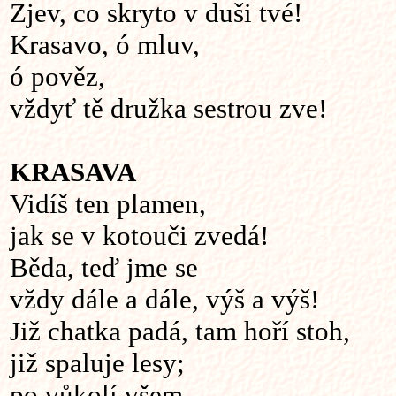
Zjev, co skryto v duši tvé!
Krasavo, ó mluv,
ó pověz,
vždyť tě družka sestrou zve!
KRASAVA
Vidíš ten plamen,
jak se v kotouči zvedá!
Běda, teď jme se
vždy dále a dále, výš a výš!
Již chatka padá, tam hoří stoh,
již spaluje lesy;
po vůkolí všem