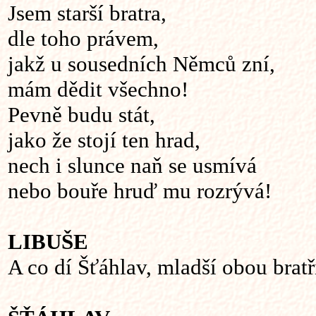
Jsem starší bratra,
dle toho právem,
jakž u sousedních Němců zní,
mám dědit všechno!
Pevně budu stát,
jako že stojí ten hrad,
nech i slunce naň se usmívá
nebo bouře hruď mu rozrývá!
LIBUŠE
A co dí Šťáhlav, mladší obou bratř