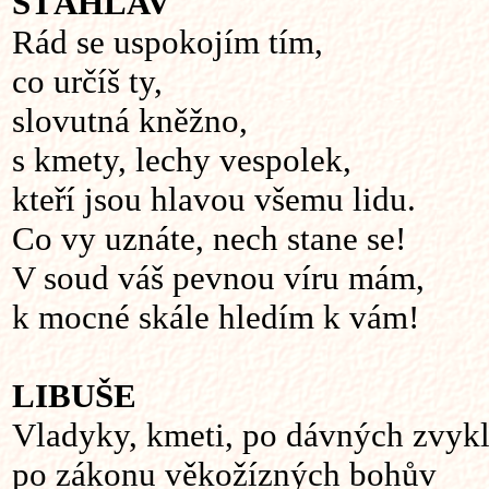
ŠŤÁHLAV
Rád se uspokojím tím,
co určíš ty,
slovutná kněžno,
s kmety, lechy vespolek,
kteří jsou hlavou všemu lidu.
Co vy uznáte, nech stane se!
V soud váš pevnou víru mám,
k mocné skále hledím k vám!
LIBUŠE
Vladyky, kmeti, po dávných zvykl
po zákonu věkožízných bohův