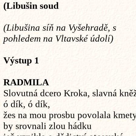
(Libušin soud
(Libušina síň na Vyšehradě, s
pohledem na Vltavské údolí)
Výstup 1
RADMILA
Slovutná dcero Kroka, slavná kně
ó dík, ó dík,
žes na mou prosbu povolala kmety
by srovnali zlou hádku