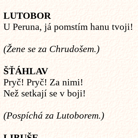
LUTOBOR
U Peruna, já pomstím hanu tvoji!
(Žene se za Chrudošem.)
ŠŤÁHLAV
Pryč! Pryč! Za nimi!
Než setkají se v boji!
(Pospíchá za Lutoborem.)
LIBUŠE