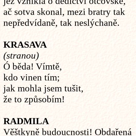
jež vznikla o dědictví otcovské,
ač sotva skonal, mezi bratry tak
nepředvídaně, tak neslýchaně.
KRASAVA
(stranou)
Ó běda! Vímtě,
kdo vinen tím;
jak mohla jsem tušit,
že to způsobím!
RADMILA
Věštkyně budoucnosti! Obdařená