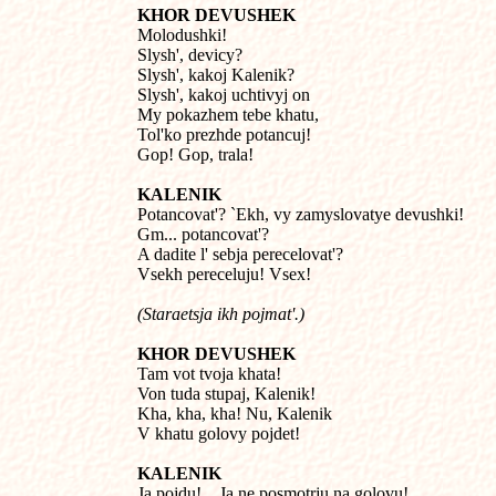
KHOR DEVUSHEK

Molodushki!

Slysh', devicy?

Slysh', kakoj Kalenik?

Slysh', kakoj uchtivyj on

My pokazhem tebe khatu,

Tol'ko prezhde potancuj!

KALENIK

Potancovat'? `Ekh, vy zamyslovatye devushki!

Gm... potancovat'?

A dadite l' sebja perecelovat'?

Vsekh pereceluju! Vsex!
(Staraetsja ikh pojmat'.)
KHOR DEVUSHEK

Tam vot tvoja khata!

Von tuda stupaj, Kalenik!

Kha, kha, kha! Nu, Kalenik

V khatu golovy pojdet!
KALENIK

Ja pojdu!... Ja ne posmotrju na golovu!...
