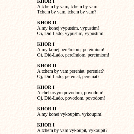
KHOR I

A tchem by vam, tchem by vam

Tchem by vam, tchem by vam?
KHOR II

A my konej vypustim, vypustim!

Oï, Did Lado, vypustim, vypustim!
KHOR I

A my konej pereïmiom, pereïmiom!

Oï, Did-Lado, pereïmiom, pereïmiom!
KHOR II

A tchem by vam pereniat, pereniat?

Oj, Did Lado, pereniat, pereniat?
KHOR I

A chelkovym povodom, povodom!

Oj, Did-Lado, povodom, povodom!
KHOR II

A my koneï vykoupim, vykoupim!
KHOR I

A tchem by vam vykoupit, vykoupit?