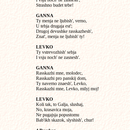
Strashno budet tebe!
GANNA

Ty menja ne ljubish', verno,

U tebja drugaja est';

Drugoj devushke rasskazhesh',

Znat', menja ne ljubish' ty!
LEVKO

Ty vstrevozhish' sebja

I vsju noch' ne zasnesh'.
GANNA

Rasskazhi mne, molodec,

Rasskazhi pro panskij dom,

Ty naverno znaesh', Levko,

Rasskazhi mne, Levko, milyj moj!
LEVKO

Koli tak, to Galja, slushaj,

No, krasavica moja,

Ne pugajsja popustomu

Bab'ikh skazok, slyshish', chur!