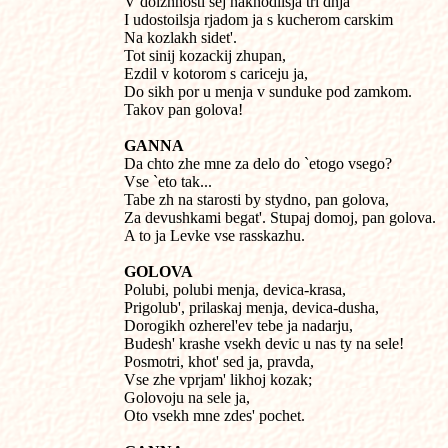
V dolzhnosti sej nakhodilsja tri dnja

I udostoilsja rjadom ja s kucherom carskim

Na kozlakh sidet'.

Tot sinij kozackij zhupan,

Ezdil v kotorom s cariceju ja,

Do sikh por u menja v sunduke pod zamkom.

Takov pan golova!
GANNA

Da chto zhe mne za delo do `etogo vsego?

Vse `eto tak...

Tabe zh na starosti by stydno, pan golova,

Za devushkami begat'. Stupaj domoj, pan golova.

A to ja Levke vse rasskazhu.
GOLOVA

Polubi, polubi menja, devica-krasa,

Prigolub', prilaskaj menja, devica-dusha,

Dorogikh ozherel'ev tebe ja nadarju,

Budesh' krashe vsekh devic u nas ty na sele!

Posmotri, khot' sed ja, pravda,

Vse zhe vprjam' likhoj kozak;

Golovoju na sele ja,

Oto vsekh mne zdes' pochet.