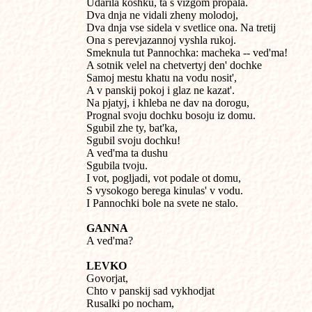
Udarila koshku, ta s vizgom propala.

Dva dnja ne vidali zheny molodoj,

Dva dnja vse sidela v svetlice ona. Na tretij

Ona s perevjazannoj vyshla rukoj.

Smeknula tut Pannochka: macheka -- ved'ma!

A sotnik velel na chetvertyj den' dochke

Samoj mestu khatu na vodu nosit',

A v panskij pokoj i glaz ne kazat'.

Na pjatyj, i khleba ne dav na dorogu,

Prognal svoju dochku bosoju iz domu.

Sgubil zhe ty, bat'ka,

Sgubil svoju dochku!

A ved'ma ta dushu

Sgubila tvoju.

I vot, pogljadi, vot podale ot domu,

S vysokogo berega kinulas' v vodu.

I Pannochki bole na svete ne stalo.
GANNA

A ved'ma?
LEVKO

Govorjat,

Chto v panskij sad vykhodjat

Rusalki po nocham,
