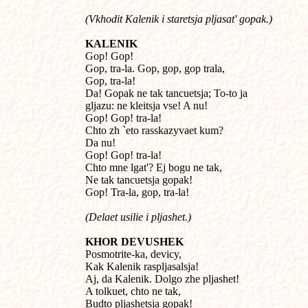
(Vkhodit Kalenik i staretsja pljasat' gopak.)
KALENIK

Gop! Gop!

Gop, tra-la. Gop, gop, gop trala,

Gop, tra-la!

Da! Gopak ne tak tancuetsja; To-to ja

gljazu: ne kleitsja vse! A nu!

Gop! Gop! tra-la!

Chto zh `eto rasskazyvaet kum?

Da nu!

Gop! Gop! tra-la!

Chto mne lgat'? Ej bogu ne tak,

Ne tak tancuetsja gopak!

(Delaet usilie i pljashet.)
KHOR DEVUSHEK

Posmotrite-ka, devicy,

Kak Kalenik raspljasalsja!

Aj, da Kalenik. Dolgo zhe pljashet!

A tolkuet, chto ne tak,

Budto pljashetsja gopak!
