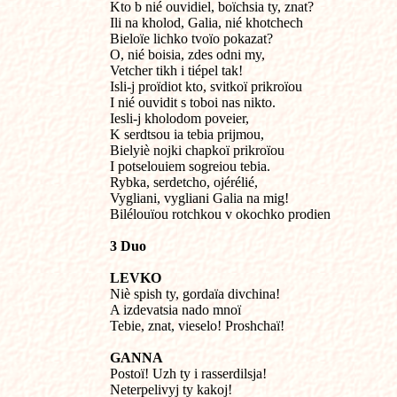
Kto b nié ouvidiel, boïchsia ty, znat?

Ili na kholod, Galia, nié khotchech

Bieloïe lichko tvoïo pokazat?

O, nié boisia, zdes odni my,

Vetcher tikh i tiépel tak!

Isli-j proïdiot kto, svitkoï prikroïou

I nié ouvidit s toboi nas nikto.

Iesli-j kholodom poveier,

K serdtsou ia tebia prijmou,

Bielyiè nojki chapkoï prikroïou

I potselouiem sogreiou tebia.

Rybka, serdetcho, ojérélié,

Vygliani, vygliani Galia na mig!

Bilélouïou rotchkou v okochko prodien
3 Duo
LEVKO

Niè spish ty, gordaïa divchina!

A izdevatsia nado mnoï

Tebie, znat, vieselo! Proshchaï!
GANNA

Postoï! Uzh ty i rasserdilsja!

Neterpelivyj ty kakoj!
