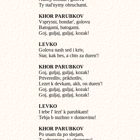
Ty stal'nymy obruchami.
KHOR PARUBKOV

Vsprysni, bondar', golovu

Batogami, batogami.

Goj, guljaj, guljaj, kozak!
LEVKO

Golova nash sed i kriv,

Star, kak bes, a chto za duren'!
KHOR PARUBKOV

Goj, guljaj, guljaj, kozak!

Priveredliv, prikhotliv,

Lezet k devkam, akh, on duren'!

Goj, guljaj, guljaj, kozak!

Goj, guljaj, guljaj, kozak!
LEVKO

I tebe l' lezt' k parubkam!

Tebja b nuzhno v domovinu!
KHOR PARUBKOV

Po usam da po shejam,

Za chuprynu, za chuprynu!
