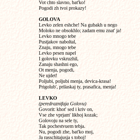

Vot chto slavno, bat'ko!

Pogodi zh tvoi prokazy!
GOLOVA

Levko zelen eshche! Na gubakh u nego

Moloko ne obsokhlo; zadam emu znat' ja!

Levko mnogo tebe

Pustjakov naboltal,

Znaju, mnogo tebe

Levko pesen napel

I golovku vskruzhil,

Zanaju shashni ego,

Ot menja, pogodi,

Ne ujdet!

Poljubi, poljubi menja, devica-krasa!

Prigolub', prilaskaj ty, prasafica, menja!
LEVKO
(peredraznifaja Golovu)

Govorit: khot' sed i kriv on,

Vse zhe vprjam' likhoj kozak;

Golovoju na sele ty,

Tak pochestvuem tebja.

Nu, pogodi zhe, bat'ko moj,

Ja rasschitajusja s toboj!
