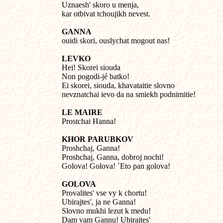
Uznaesh' skoro u menja,

kar otbivat tchoujikh nevest.
GANNA

ouidi skori, ouslychat mogout nas!
LEVKO

Hei! Skorei siouda

Non pogodi-jé batko!

Ei skorei, siouda, khavataitie slovno

nevznatchai ievo da na smiekh podnimitie!
LE MAIRE

Prostchai Hanna!
KHOR PARUBKOV

Proshchaj, Ganna!

Proshchaj, Ganna, dobroj nochi!

Golova! Golova! `Eto pan golova!
GOLOVA

Provalites' vse vy k chortu!

Ubirajtes', ja ne Ganna!

Slovno mukhi lezut k medu!

Dam vam Gannu! Ubirajtes'
