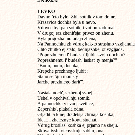
4 Rasskaz
LEVKO

Davno `eto bylo. Zhil sotnik v tom dome,

Krasavica dochka byla u nevo.

Vdovec byl pan sotnik, i vot on zadumal

V drugoj raz zhenit'sja; privez on zhenu.

Byla prigozha molodaja zhena,

Na Pannochku zh vdrug kak-to strashno vzgljanula,
Chto zhutko ej stalo, bednjazhke, ot vzgljada.

"Poprezhnemu l' budesh' ljubit' svoju dochku?

Poprezhnemu l' budesh' laskat' ty menja?"

"Budu, budu, dochka,

Krepche prezhnego ljubit';

Stanu ser'gi i monisty

Jarche prezhnego darit'".

Nastala noch', s zhenoj svoej

Ushel v opchival'nju sotnik,

A pannochka v svoej svetlice,

Zapershis', plakala odna.

Gljadit: a k nej dradetsja chrnaja koshka;

Idet... i zheleznye kogti stuchat.

Vdrug brosilas' koshka ej prjamo na sheju.

Skhvativshi otcovskuju sablju, ona
