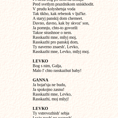
Pred svetlym prazdnikom sniskhodit.

V prudu kolyshetsja voda

Tak tikho, kak rebenok v ljul'ke.

A staryj panskij dom cherneet.

Davno, davno, kak by skvoz' son,

Ja pomnju, chto-to govorili

Takoe strashnoe o nem.

Rasskazhi mne, milyj moj,

Rasskazhi pro panskij dom,

Ty naverno znaesh', Levko,

Rasskazhi mne, Levko, milyj moj.
LEVKO

Bog s nim, Galja,

Malo l' chto rasskazhut baby!
GANNA

Ja bojat'sja ne budu,

Ja spokojno zasnu!

Rasskazhi mne, Levko,

Rasskazhi, moj milyj!
LEVKO

Ty vstrevozhish' sebja

I vsju noch' ne zasnesh',
