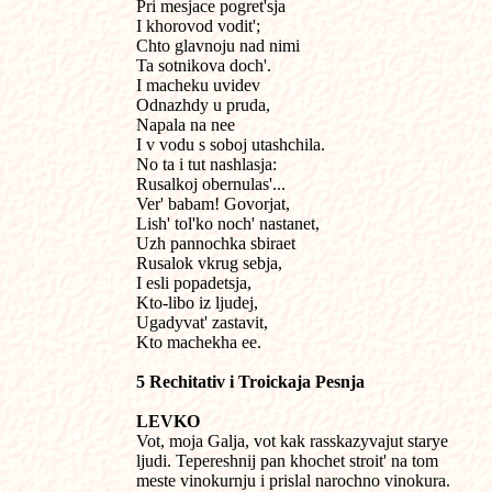
Pri mesjace pogret'sja

I khorovod vodit';

Chto glavnoju nad nimi

Ta sotnikova doch'.

I macheku uvidev

Odnazhdy u pruda,

Napala na nee

I v vodu s soboj utashchila.

No ta i tut nashlasja:

Rusalkoj obernulas'...

Ver' babam! Govorjat,

Lish' tol'ko noch' nastanet,

Uzh pannochka sbiraet

Rusalok vkrug sebja,

I esli popadetsja,

Kto-libo iz ljudej,

Ugadyvat' zastavit,

Kto machekha ee.
5 Rechitativ i Troickaja Pesnja
LEVKO

Vot, moja Galja, vot kak rasskazyvajut starye

ljudi. Tepereshnij pan khochet stroit' na tom

meste vinokurnju i prislal narochno vinokura.
