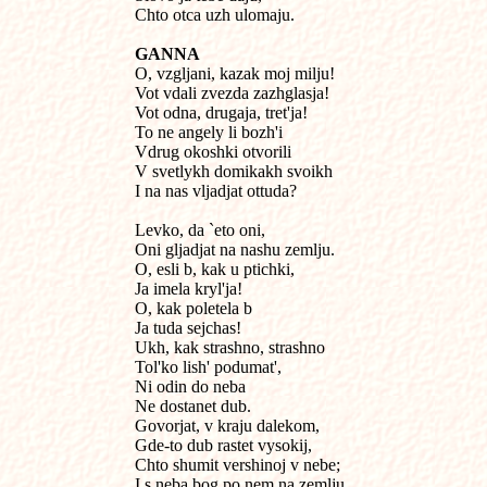
Chto otca uzh ulomaju.
GANNA

O, vzgljani, kazak moj milju!

Vot vdali zvezda zazhglasja!

Vot odna, drugaja, tret'ja!

To ne angely li bozh'i

Vdrug okoshki otvorili

V svetlykh domikakh svoikh

I na nas vljadjat ottuda?

Levko, da `eto oni,

Oni gljadjat na nashu zemlju.

O, esli b, kak u ptichki,

Ja imela kryl'ja!

O, kak poletela b

Ja tuda sejchas!

Ukh, kak strashno, strashno

Tol'ko lish' podumat',

Ni odin do neba

Ne dostanet dub.

Govorjat, v kraju dalekom,

Gde-to dub rastet vysokij,

Chto shumit vershinoj v nebe;

I s neba bog po nem na zemlju
