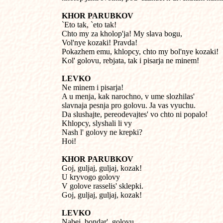
KHOR PARUBKOV

`Eto tak, `eto tak!

Chto my za kholop'ja! My slava bogu,

Vol'nye kozaki! Pravda!

Pokazhem emu, khlopcy, chto my bol'nye kozaki!

Kol' golovu, rebjata, tak i pisarja ne minem!
LEVKO

Ne minem i pisarja!

A u menja, kak narochno, v ume slozhilas'

slavnaja pesnja pro golovu. Ja vas vyuchu.

Da slushajte, pereodevajtes' vo chto ni popalo!

Khlopcy, slyshali li vy

Nash l' golovy ne krepki?

Hoi!
KHOR PARUBKOV

Goj, guljaj, guljaj, kozak!

U kryvogo golovy

V golove rasselis' sklepki.

Goj, guljaj, guljaj, kozak!
LEVKO

Nabej, bondar', golovu
