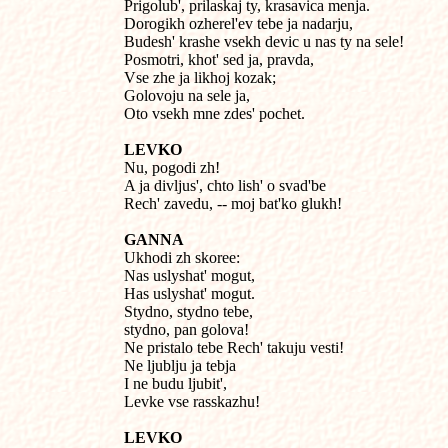
Prigolub', prilaskaj ty, krasavica menja.

Dorogikh ozherel'ev tebe ja nadarju,

Budesh' krashe vsekh devic u nas ty na sele!

Posmotri, khot' sed ja, pravda,

Vse zhe ja likhoj kozak;

Golovoju na sele ja,

Oto vsekh mne zdes' pochet.
LEVKO

Nu, pogodi zh!

A ja divljus', chto lish' o svad'be

Rech' zavedu, -- moj bat'ko glukh!
GANNA

Ukhodi zh skoree:

Nas uslyshat' mogut,

Has uslyshat' mogut.

Stydno, stydno tebe,

stydno, pan golova!

Ne pristalo tebe Rech' takuju vesti!

Ne ljublju ja tebja

I ne budu ljubit',

Levke vse rasskazhu!
LEVKO