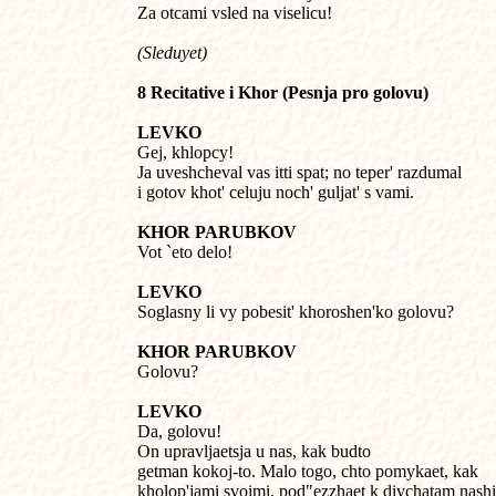
Za otcami vsled na viselicu!
(Sleduyet)
8 Recitative i Khor (Pesnja pro golovu)
LEVKO

Gej, khlopcy! 

Ja uveshcheval vas itti spat; no teper' razdumal 

i gotov khot' celuju noch' guljat' s vami.
KHOR PARUBKOV

Vot `eto delo!
LEVKO

Soglasny li vy pobesit' khoroshen'ko golovu?
KHOR PARUBKOV

Golovu?
LEVKO

Da, golovu! 

On upravljaetsja u nas, kak budto

getman kokoj-to. Malo togo, chto pomykaet, kak

kholop'jami svoimi, pod"ezzhaet k divchatam nash