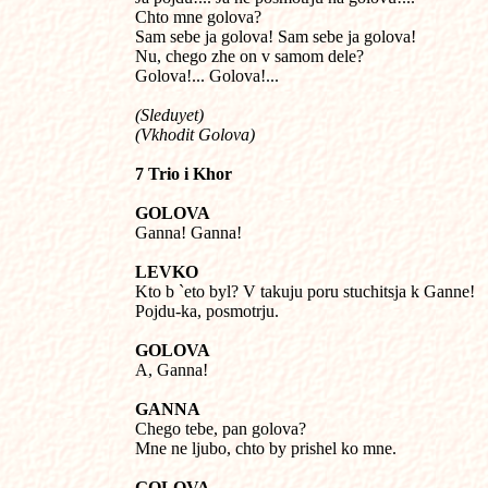
Chto mne golova?

Sam sebe ja golova! Sam sebe ja golova!

Nu, chego zhe on v samom dele?

Golova!... Golova!...
(Sleduyet)

(Vkhodit Golova)
7 Trio i Khor
GOLOVA

Ganna! Ganna!
LEVKO

Kto b `eto byl? V takuju poru stuchitsja k Ganne!

Pojdu-ka, posmotrju.
GOLOVA

A, Ganna!
GANNA

Chego tebe, pan golova?

Mne ne ljubo, chto by prishel ko mne.
GOLOVA