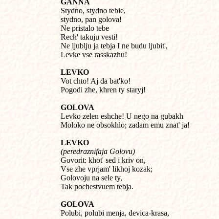
GANNA

Stydno, stydno tebie,

stydno, pan golova!

Ne pristalo tebe

Rech' takuju vesti!

Ne ljublju ja tebja I ne budu ljubit',

Levke vse rasskazhu!
LEVKO

Vot chto! Aj da bat'ko!

Pogodi zhe, khren ty staryj!
GOLOVA

Levko zelen eshche! U nego na gubakh

Moloko ne obsokhlo; zadam emu znat' ja!
LEVKO
(peredraznifaja Golovu)

Govorit: khot' sed i kriv on,

Vse zhe vprjam' likhoj kozak;

Golovoju na sele ty,

Tak pochestvuem tebja.
GOLOVA

Polubi, polubi menja, devica-krasa,
