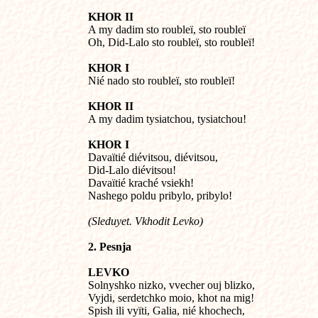
KHOR II

A my dadim sto roubleï, sto roubleï

Oh, Did-Lalo sto roubleï, sto roubleï!
KHOR I

Nié nado sto roubleï, sto roubleï!
KHOR II

A my dadim tysiatchou, tysiatchou!
KHOR I

Davaïtié diévitsou, diévitsou,

Did-Lalo diévitsou! 

Davaïtié kraché vsiekh!

Nashego poldu pribylo, pribylo!
(Sleduyet. Vkhodit Levko)
2. Pesnja
LEVKO

Solnyshko nizko, vvecher ouj blizko,

Vyjdi, serdetchko moio, khot na mig!

Spish ili vyïti, Galia, nié khochech,
