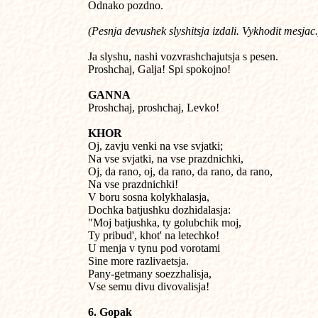
Odnako pozdno.
(Pesnja devushek slyshitsja izdali. Vykhodit mesjac.
Ja slyshu, nashi vozvrashchajutsja s pesen. 

Proshchaj, Galja! Spi spokojno!
GANNA

Proshchaj, proshchaj, Levko!
KHOR

Oj, zavju venki na vse svjatki;

Na vse svjatki, na vse prazdnichki,

Oj, da rano, oj, da rano, da rano, da rano,

Na vse prazdnichki!

V boru sosna kolykhalasja,

Dochka batjushku dozhidalasja:

"Moj batjushka, ty golubchik moj,

Ty pribud', khot' na letechko!

U menja v tynu pod vorotami

Sine more razlivaetsja.

Pany-getmany soezzhalisja,

Vse semu divu divovalisja!
6. Gopak