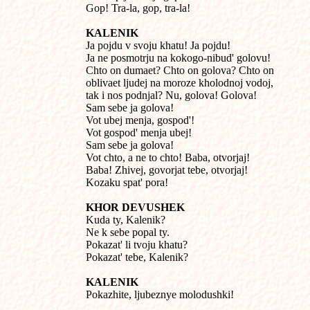
Gop! Tra-la, gop, tra-la!
KALENIK

Ja pojdu v svoju khatu! Ja pojdu!

Ja ne posmotrju na kokogo-nibud' golovu!

Chto on dumaet? Chto on golova? Chto on

oblivaet ljudej na moroze kholodnoj vodoj,

tak i nos podnjal? Nu, golova! Golova!

Sam sebe ja golova!

Vot ubej menja, gospod'!

Vot gospod' menja ubej!

Sam sebe ja golova!

Vot chto, a ne to chto! Baba, otvorjaj!

Baba! Zhivej, govorjat tebe, otvorjaj!

Kozaku spat' pora!
KHOR DEVUSHEK

Kuda ty, Kalenik?

Ne k sebe popal ty.

Pokazat' li tvoju khatu?

Pokazat' tebe, Kalenik?
KALENIK

Pokazhite, ljubeznye molodushki!