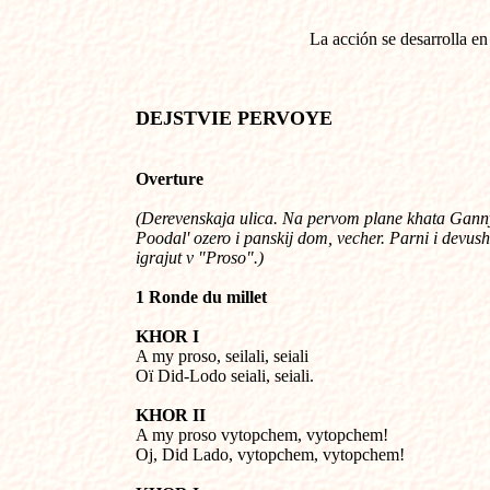
La acción se desarrolla en 
DEJSTVIE PERVOYE
Overture
(Derevenskaja ulica. Na pervom plane khata Ganny.
Poodal' ozero i panskij dom, vecher. Parni i devushki  
igrajut v "Proso".)
1 Ronde du millet
KHOR I

A my proso, seilali, seiali

Oï Did-Lodo seiali, seiali.
KHOR II

A my proso vytopchem, vytopchem!

Oj, Did Lado, vytopchem, vytopchem!