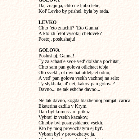

Da, znaju ja, chto ne ljubo tebe;

Kol' Levko by prishel, byla by rada.
LEVKO

Chto `eto znachit? `Eto Ganna!

A kto zh `etot vysokij chelovek?

Postoj, poslushaju!
GOLOVA

Poslushaj, Ganna!

Ty za schast'e svoe ved' dolzhna pochitat',

Chto sam pan golova otlichaet tebja

Oto svekh, ot divchat otdeljaet odnu;

A ved' pan golova vsekh vazhnej na sele;

Ty slykhala, al' net, kakov pan golova?

Davno... ne tak eshche davno...

Ne tak davno, kogda blazhennoj pamjati carica

Ekaterina ezdila v Krym,

Dan byl komussaru prikaz

Vybrat' iz vsekh kazakov,

Chtoby byl posmyshlenee vsekh,

Kto by mog provozhatym ej byt'.

Vybran byl v provozhatye ja,
