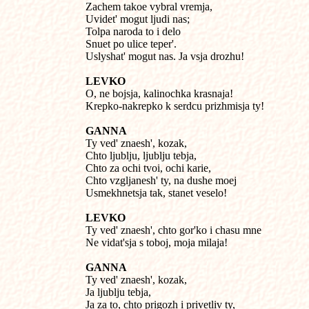
Zachem takoe vybral vremja,

Uvidet' mogut ljudi nas;

Tolpa naroda to i delo

Snuet po ulice teper'.

Uslyshat' mogut nas. Ja vsja drozhu!
LEVKO

O, ne bojsja, kalinochka krasnaja!

Krepko-nakrepko k serdcu prizhmisja ty!
GANNA

Ty ved' znaesh', kozak,

Chto ljublju, ljublju tebja,

Chto za ochi tvoi, ochi karie,

Chto vzgljanesh' ty, na dushe moej

Usmekhnetsja tak, stanet veselo!
LEVKO

Ty ved' znaesh', chto gor'ko i chasu mne

Ne vidat'sja s toboj, moja milaja!
GANNA

Ty ved' znaesh', kozak,

Ja ljublju tebja,

Ja za to, chto prigozh i privetliv ty,
