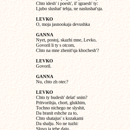
Chto idesh' i poesh', il' igraesh' ty:

Ljubo slushat' tebja, ne naslushat'sja.
LEVKO

O, moja jasnookaja devushka
GANNA

Nyet, postoj, skazhi mne, Levko,

Govoril li ty s otcom,

Chto na mne zhenit'sja khochesh'?
LEVKO

Govoril.
GANNA

Nu, chto zh otec?
LEVKO

Chto ty budesh' delat' snim?

Pritvorilsja, chort, glukhim,

Tochno nichego ne slyshit,

Da branit eshche za to,

Chto shatajus' s kozakami

Da shalju. No ne tuzhi:

Slovo ja tebe daju,
