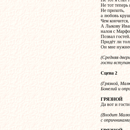
Не тот теперь 
Не прихоть,
а любовь круш
Чем кончится, 
А Лыкову Иваш
налоя с Марфо
Позвал гостей
Придёт ли тол
Он мне нужнее
(Средняя двер
гости вступа
Сцена 2
(
Грязной, Мал
Бомелий и опр
ГРЯЗНОЙ
Да вот и гости
(Входит Малю
с опричниками