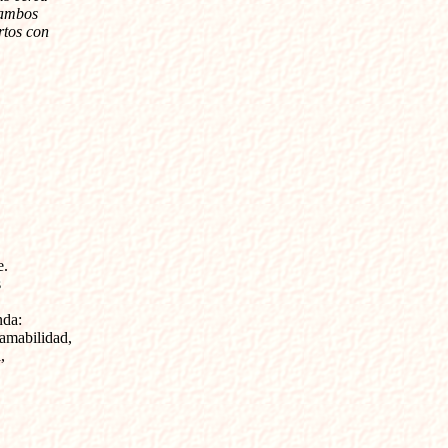
 ambos
rtos con
e.
s
nda:
 amabilidad,
,