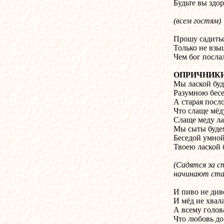
Будьте вы здо
(всем гостям)
Прошу садитьс
Только не взы
Чем бог посла
ОПРИЧНИК
Мы лаской буд
Разумною бесе
А старая посло
Что слаще мёд
Слаще меду ла
Мы сыты будем
Беседой умной
Твоею лаской 
(Садятся за ст
начинают ста
И пиво не див
И мёд не хвала
А всему голов
Что любовь до