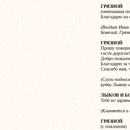
ГРЯЗНОЙ
(отвешивая по
Благодарю на 
(Входит Иван 
Бомелий.
Гряз
ГРЯЗНОЙ
Прошу покорн
гости дорогие
Добро пожалов
Благодарю за 
Спасибо вам, 
(Слуги поднос
кубки Лыкову 
ЛЫКОВ И Б
Тебе во здравь
(Кланяются и
ГРЯЗНОЙ
(с поклоном)