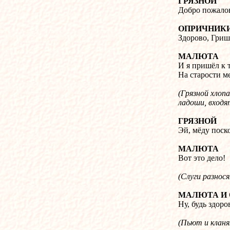
ГРЯЗНОЙ
Добро пожалов
ОПРИЧНИК
Здорово, Гриш
МАЛЮТА
И я пришёл к 
На старости м
(Грязной хлоп
ладоши, входя
ГРЯЗНОЙ
Эй, мёду поск
МАЛЮТА
Вот это дело!
(Слуги разнося
МАЛЮТА И
Ну, будь здоро
(Пьют и кланя