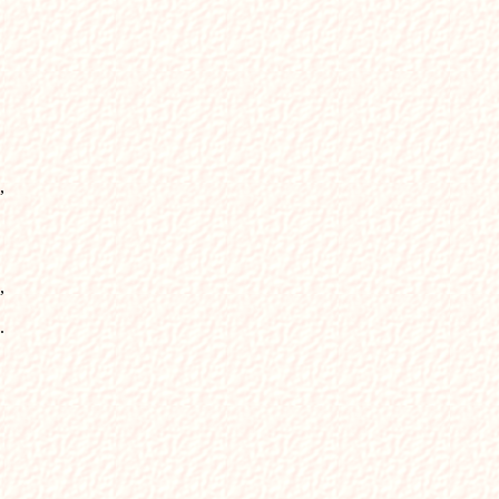
,
,
.