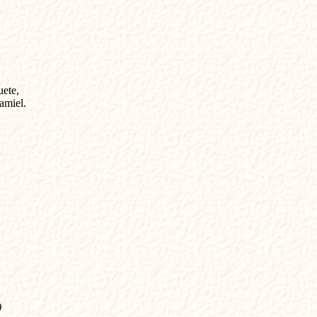
uete,
amiel.
)