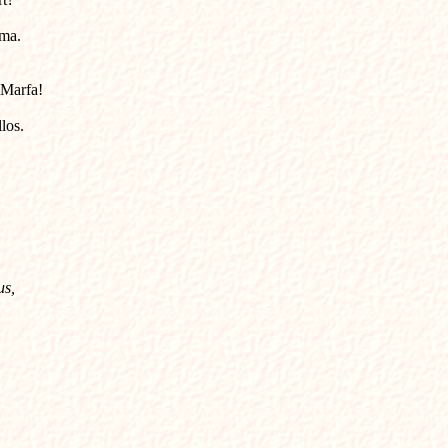
lma.
 Marfa!
los.
us,