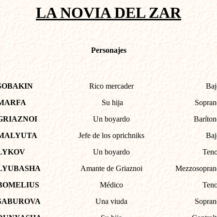
LA NOVIA DEL ZAR
Personajes
SOBAKIN
Rico mercader
Baj
MARFA
Su hija
Sopran
GRIAZNOI
Un boyardo
Baríton
MALYUTA
Jefe de los oprichniks
Baj
LYKOV
Un boyardo
Teno
LYUBASHA
Amante de Griaznoi
Mezzosopran
BOMELIUS
Médico
Teno
SABUROVA
Una viuda
Sopran