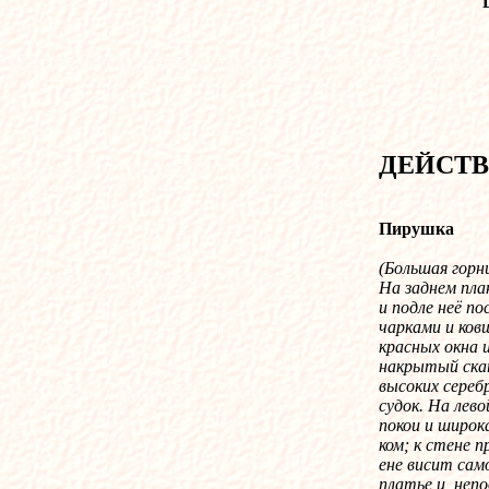
ДЕЙСТ
Пирушка
(
Большая горни
На заднем план
и подле неё п
чарками и ков
красных окна 
накрытый скат
высоких сереб
судок. На лев
покои и широк
ком; к стене 
ене висит сам
платье и, неп