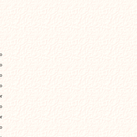
o
o
o
o
r
o
r
o