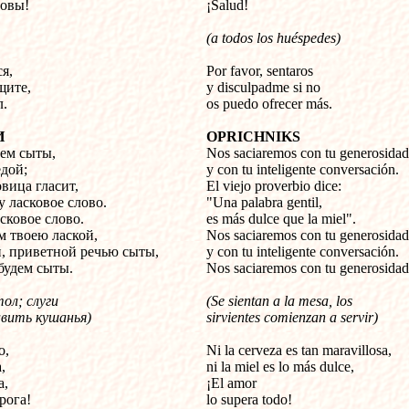
ровы!
¡Salud!
(a todos los huéspedes)
я,
Por favor, sentaros
щите,
y disculpadme si no
л.
os puedo ofrecer más.
И
OPRICHNIKS
ем сыты,
Nos saciaremos con tu generosidad
дой;
y con tu inteligente conversación.
вица гласит,
El viejo proverbio dice:
у ласковое слово.
"Una palabra gentil,
сковое слово.
es más dulce que la miel".
 твоею лаской,
Nos saciaremos con tu generosidad
, приветной речью сыты,
y con tu inteligente conversación.
будем сыты.
Nos saciaremos con tu generosidad
ол; слуги
(Se sientan a la mesa, los
вить кушанья)
sirvientes comienzan a servir)
о,
Ni la cerveza es tan maravillosa,
,
ni la miel es lo más dulce,
а,
¡El amor
рога!
lo supera todo!