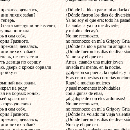
 прежняя, девалась,
¿Dónde ha ido a parar mi audacia 
 дни лихих забав?
¿Dónde fueron los días de diversió
 теперь,
Ya no soy el que era; todo ha pasa
Отвага мне души не веселит,
La audacia ya no me divierte,
вушка поникла.
y mi alma decayó.
ь я сам себя,
No me reconozco,
ория Грязного.
no reconozco en mí a Grigory Gria
 прежняя, девалась,
¿Dónde ha ido a parar mi antigua 
 дни лихих забав?
¿Dónde fueron los días de diversió
еперь, не тот я стал.
Ya no soy el que era.
ть девица по сердцу,
Antes, cuando una mujer joven
ю, дверь с крюка сорвали,
invadía mi mente, en la noche,
тройку и
¡
golpeaba su puerta, la raptaba, y li
Esas eran nuestras correrías noctur
оминай как звали.
Rapté a muchas mujeres
ыкрал на роду,
y
pasé momentos inolvidables
ал на борзых конях,
con algunas de ellas,
ьей красотою
¡al galope de corceles ardorosos!
ь горячую свою.
No me reconozco,
ь я сам себя,
no reconozco en mí a Grigory Gria
ория Грязного.
¿Dónde ha volado mi vieja valentí
 прежняя, девалась,
¿Dónde fueron los días de diversió
 дни лихих забав?
No soy el que era.
теперь, всё миновало.
¿Por qué la audacia ya no me divie