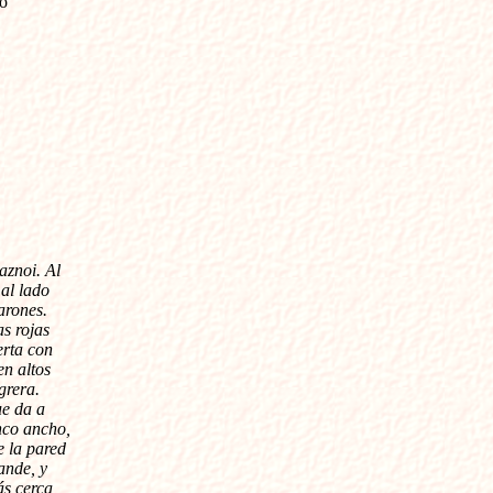
o
.
aznoi. Al
al lado
arones.
as rojas
erta con
en altos
grera.
ue da a
anco ancho,
e la pared
ande, y
ás cerca