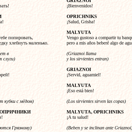
GRIAZNOI
ать!
¡Bienvenidos!
И
OPRICHNIKS
а!
¡Salud, Grisha!
MALYUTA
тебе попировать,
Vengo gustoso a compartir tu banq
едку хлебнуть маленько.
pero a mis años beberé algo de agu
ает в
(Griaznoi llama
т слуги)
y los sirvientes entran)
GRIAZNOI
орей!
¡Servid, aguamiel!
MALYUTA
¡Eso está bien!
т кубки с мёдом)
(Los sirvientes sirven las copas)
 ОПРИЧНИКИ
MALYUTA, OPRICHNIKS
в!
¡A tu salud!
ются Грязному)
(Beben y se inclinan ante Griaznoi