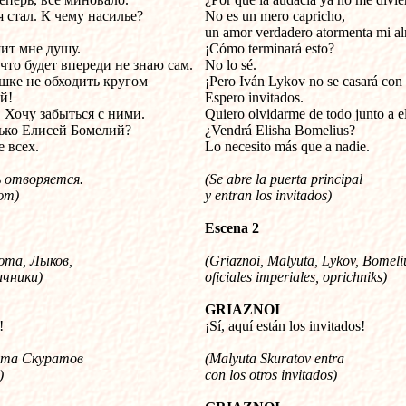
я стал. К чему насилье?
No es un mero capricho,
un amor verdadero atormenta mi a
ит мне душу.
¡Cómo terminará esto?
что будет впереди не знаю сам.
No lo sé.
ке не обходить кругом
¡Pero Iván Lykov no se casará con
й!
Espero invitados.
. Хочу забыться с ними.
Quiero olvidarme de todo junto a el
ько Елисей Бомелий?
¿Vendrá Elisha Bomelius?
 всех.
Lo necesito más que a nadie.
ь отворяется.
(Se abre la puerta principal
ют)
y entran los invitados)
Escena 2
юта, Лыков,
(Griaznoi, Malyuta, Lykov, Bomeli
ичники
)
oficiales imperiales, oprichniks)
GRIAZNOI
!
¡Sí, aquí están los invitados!
та Скуратов
(Malyuta Skuratov entra
)
con los otros invitados)