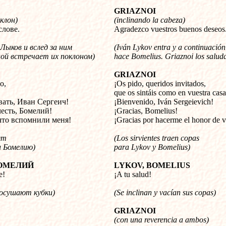
GRIAZNOI
клон)
(inclinando la cabeza)
слове.
Agradezco vuestros buenos deseos
Лыков и вслед за ним
(Iván Lykov entra y a continuación
ной встречает их поклоном)
hace Bomelius. Griaznoi los salud
GRIAZNOI
о,
¡Os pido, queridos invitados,
!
que os sintáis como en vuestra casa
ать, Иван Сергеич!
¡Bienvenido, Iván Sergeievich!
честь, Бомелий!
¡Gracias, Bomelius!
что вспомнили меня!
¡Gracias por hacerme el honor de v
ят
(Los sirvientes traen copas
и Бомелию)
para Lykov y Bomelius)
ОМЕЛИЙ
LYKOV, BOMELIUS
е!
¡A tu salud!
 осушают кубки)
(Se inclinan y vacían sus copas)
GRIAZNOI
(con una reverencia a ambos)