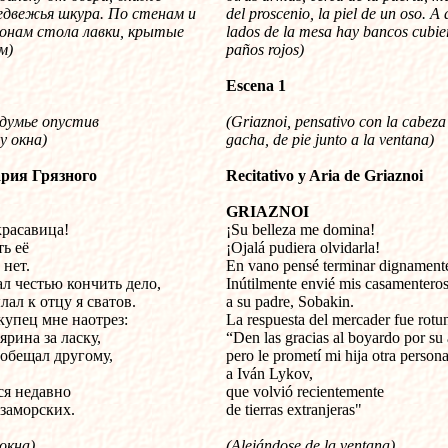
медвежья шкура. По стенам и
del proscenio, la piel de un oso. A
онам стола лавки, крытые
lados de la mesa hay bancos cubie
ом
)
paños rojos)
Escena 1
здумье опустив
(Griaznoi, pensativo con la cabeza
у окна
)
gacha, de pie junto a la ventana)
ария Грязного
Recitativo y Aria de Griaznoi
GRIAZNOI
красавица!
¡Su belleza me domina!
ть её
¡Ojalá pudiera olvidarla!
 нет.
En vano pensé terminar dignament
л честью кончить дело,
Inútilmente envié mis casamentero
ал к отцу я сватов.
a su padre, Sobakin.
купец мне наотрез:
La respuesta del mercader fue rotu
рина за ласку,
“Den las gracias al boyardo por su
 обещал другому,
pero le prometí mi hija otra persona
,
a Iván Lykov,
ся недавно
que volvió recientemente
 заморских.
de tierras extranjeras"
окна)
(Alejándose de la ventana)