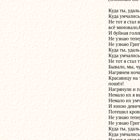
Куда ты, удаль
Куда умчались
Не тот я стал я
всё миновало,
И буйная голо
Не узнаю тепер
Не узнаю Григ
Куда ты, удаль
Куда умчались
Не тот я стал т
Бывало, мы, чу
Нагрянем ночь
Красавицу на 
пошёл!
Нагрянули и п
Немало их я в
Немало их умч
И юною девич
Потешил кров
Не узнаю тепер
Не узнаю Григ
Куда ты, удаль
Куда умчались
Не тот я стал 