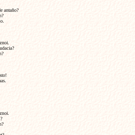
de antaño?
n?
do.
znoi.
audacia?
n?
sto!
nas.
znoi.
a?
n?
rt?