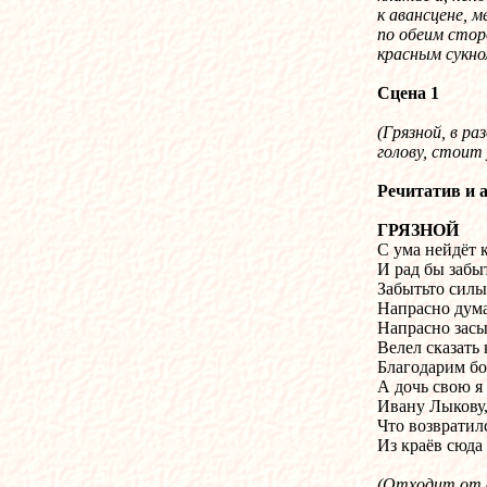
к авансцене, 
по обеим стор
красным сукн
Сцена 1
(
Грязной, в ра
голову, стоит 
Речитатив и 
ГРЯЗНОЙ
С ума нейдёт 
И рад бы забы
Забытьто силы
Напрасно дума
Напрасно засыл
Велел сказать 
Благодарим боя
А дочь свою я
Ивану Лыкову
Что возвратил
Из краёв сюда
(Отходит от 