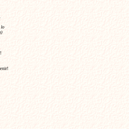
.
 lo
a)
!
enir!