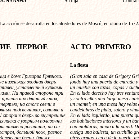
DUNYASHA
Su hija
Contralt
La acción se desarrolla en los alrededores de Moscú, en otoño de 1572
ВИЕ
ПЕРВОЕ
ACTO PRIMERO
La fiesta
ца в доме Григория Грязного.
(Gran sala en casa de Grigory Gri
е низенькая входная дверь
fondo hay una puerta de entrada y 
оставец, уставленный кубками,
un mueble con tazas, copas y cuch
шами. На правой стороне три
En el lado derecho hay tres ventan
и против них длинный стол,
y contra ellas una larga mesa cubi
ертью; на столе свечи в
un mantel; en una mesa hay velas 
ряных подсвечниках, солонка и
candelabros de plata, salero y vina
ой стороне дверь во внутренние
En el lado izquierdo, una puerta q
ая лавка с узорным полавочни
las habitaciones interiores y un b
приставлена рогатина; на ст
con molduras, unido a la pared. D
острел, большой нож, разное
cuelga una ballesta, un cuchillo gr
одалеку от двери, ближе
otras armas, cerca de la puerta, m