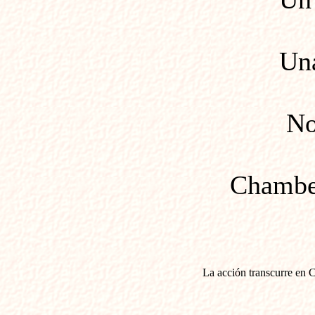
Una don
Noble 
Chambelán 
La acción transcurre en C