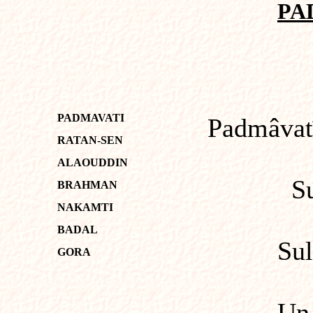
PA
PADMAVATI
Padmâvatî, r
RATAN-SEN
ALAOUDDIN
Su 
BRAHMAN
NAKAMTI
BADAL
Sultán 
GORA
Un bra