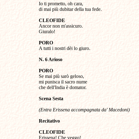
Io ti prometto, oh cara,
di mai più dubitar della tua fede.
CLEOFIDE
Ancor non m'assicuro.
Giuralo!
PORO
A tutti i nostri dèi lo giuro.
N. 6 Arioso
PORO
Se mai più sarò geloso,
mi punisca il sacro nume
che dell'India è domator.
Scena Sesta
(Entra Erissena accompagnata da' Macedoni)
Recitativo
CLEOFIDE
Erissena! Che veggo!