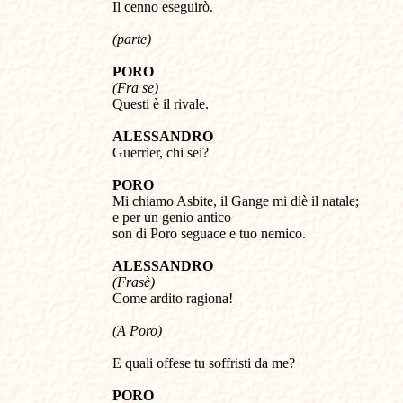
Il cenno eseguirò.
(parte)
PORO
(Fra se)
Questi è il rivale.
ALESSANDRO
Guerrier, chi sei?
PORO
Mi chiamo Asbite, il Gange mi diè il natale;
e per un genio antico
son di Poro seguace e tuo nemico.
ALESSANDRO
(Frasè)
Come ardito ragiona!
(A Poro)
E quali offese tu soffristi da me?
PORO