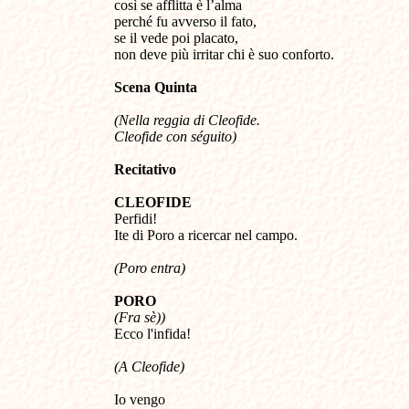
così se afflitta è l’alma
perché fu avverso il fato,
se il vede poi placato,
non deve più irritar chi è suo conforto.
Scena
Q
uinta
(
Nella reggia di Cleofide.
Cleofide con séguito)
Recitativo
CLEOFIDE
Perfidi!
Ite di Poro a ricercar nel campo.
(
Poro entra)
PORO
(Fra sè))
Ecco l'infida!
(A Cleofide)
Io vengo