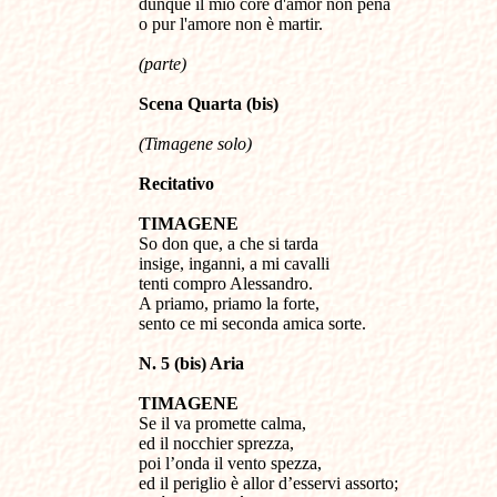
dunque il mio core d'amor non pena
o pur l'amore non è martir.
(parte)
Scena
Q
uarta
(bis)
(Timagene solo
)
Recitativo
TIMAGENE
So don que, a che si tarda
insige, inganni, a mi cavalli
tenti compro Alessandro.
A priamo, priamo la forte,
sento ce mi seconda amica sorte.
N. 5 (bis) Aria
TIMAGENE
Se il va promette calma,
ed il nocchier sprezza,
poi l’onda il vento spezza,
ed il periglio è allor d’esservi assorto;