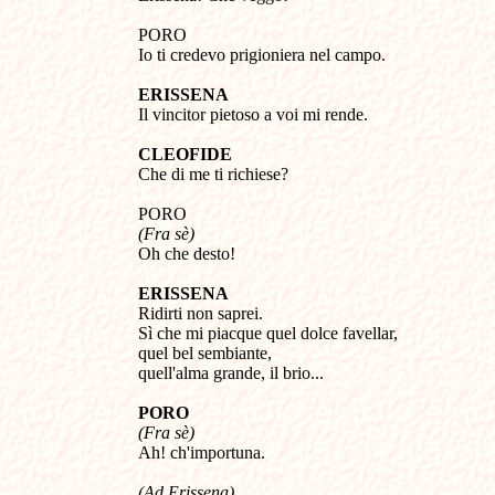
PORO
Io ti credevo prigioniera nel campo.
ERISSENA
Il vincitor pietoso a voi mi rende.
CLEOFIDE
Che di me ti richiese?
PORO
(Fra sè)
Oh che desto!
ERISSENA
Ridirti non saprei.
Sì che mi piacque quel dolce favellar,
quel bel sembiante,
quell'alma grande, il brio...
PORO
(Fra sè)
Ah! ch'importuna.
(Ad Erissena)