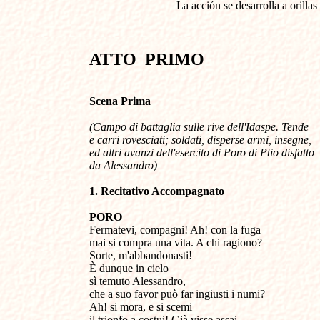
La acción se desarrolla a orillas
ATTO
PRIMO
Scena Prima
(Campo di battaglia sulle rive dell'Idaspe. Tende
e carri rovesciati; soldati, disperse armi, insegne,
ed altri avanzi dell'esercito di Poro di
Ptio disfatto
da Alessandro)
1. Recitativo Accompagnato
PORO
Fermatevi, compagni! Ah! con la fuga
mai si compra una vita. A chi ragiono?
Sorte, m'abbandonasti!
È dunque in cielo
sì temuto Alessandro,
che a suo favor può far ingiusti i numi?
Ah! si mora, e si scemi
il trionfo a costui! Già visse assai,