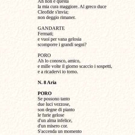
Ah non è questa
la mia cura maggiore. Al greco duce
Cleofide s'invia;
non deggio rimaner.
GANDARTE
Fermati;
e vuoi per vana gelosia
scomporre i grandi segni?
PORO
Ah lo conosco, amico,
e mille volte il giorno scaccio i sospetti,
e a ricadervi io torno.
N. 8 Aria
PORO
Se possono tanto
due luci vezzose,
son degne di pianto
le furie gelose
d'un alma infelice,
d'un misero cor.
S'accenda un momento