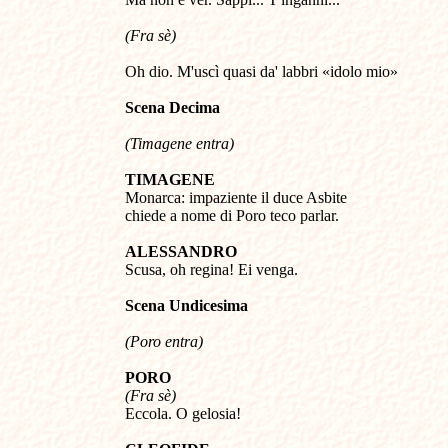
(Fra sè)
Oh dio. M'uscì quasi da' labbri «idolo mio»
S
cena
D
ecima
(
Timagene entra)
TIMAGENE
Monarca: impaziente il duce Asbite
chiede a nome di Poro teco parlar.
ALESSANDRO
Scusa, oh regina! Ei venga.
Scena
U
ndicesima
(
Poro entra)
PORO
(Fra sè)
Eccola. O gelosia!