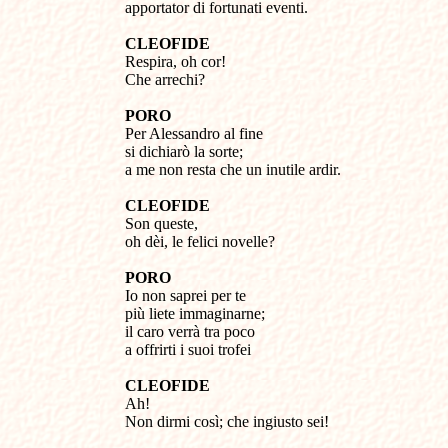
apportator di fortunati eventi.
CLEOFIDE
Respira, oh cor!
Che arrechi?
PORO
Per Alessandro al fine
si dichiarò la sorte;
a me non resta che un inutile ardir.
CLEOFIDE
Son queste,
oh dèi, le felici novelle?
PORO
Io non saprei per te
più liete immaginarne;
il caro verrà tra poco
a offrirti i suoi trofei
CLEOFIDE
Ah!
Non dirmi così; che ingiusto sei!