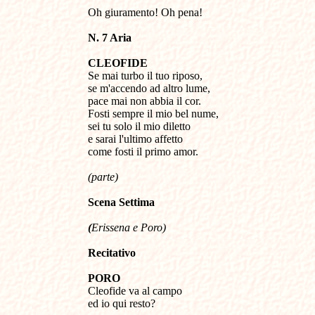
Oh giuramento! Oh pena!
N. 7 Aria
CLEOFIDE
Se mai turbo il tuo riposo,
se m'accendo ad altro lume,
pace mai non abbia il cor.
Fosti sempre il mio bel nume,
sei tu solo il mio diletto
e sarai l'ultimo affetto
come fosti il primo amor.
(parte)
Scena
S
ettima
(
Erissena e Poro
)
Recitativo
PORO
Cleofide va al campo
ed io qui resto?