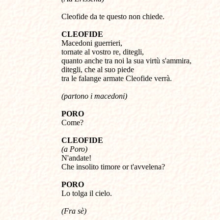
Cleofide da te questo non chiede.
CLEOFIDE
Macedoni guerrieri,
tornate al vostro re, ditegli,
quanto anche tra noi la sua virtù s'ammira,
ditegli, che al suo piede
tra le falange armate Cleofide verrà.
(partono i macedoni)
PORO
Come?
CLEOFIDE
(a Poro)
N'andate!
Che insolito timore or t'avvelena?
PORO
Lo tolga il cielo.
(Fra sè)