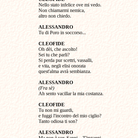
Nello stato infelice ove mi vedo.
Non chiamarmi nemica,
altro non chiedo.
ALESSANDRO
Tu di Poro in soccorso...
CLEOFIDE
Oh dèi, che ascolto!
Sei tu che parli?
Si perda pur scettri, vassalli,
e vita, negli elisi onorata
quest'alma avrà sembianza.
ALESSANDRO
(Fra sè)
Ah sento vacillar la mia costanza.
CLEOFIDE
Tu non mi guardi,
e fuggi l'incontro del mio ciglio?
Tanto odiosa ti son?
ALESSANDRO
Ma non è ver. Sappi... T'inganni...