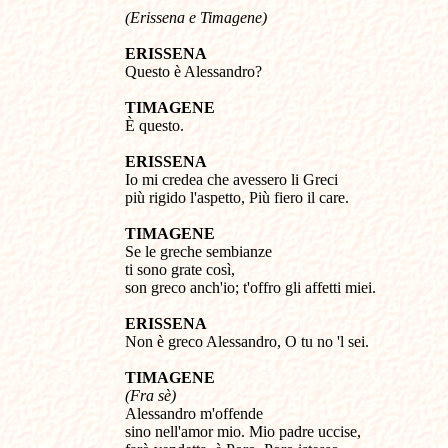
(Erissena e Timagene)
ERISSENA
Questo è Alessandro?
TIMAGENE
È questo.
ERISSENA
Io mi credea che avessero li Greci
più rigido l'aspetto, Più fiero il care.
TIMAGENE
Se le greche sembianze
ti sono grate così,
son greco anch'io; t'offro gli affetti miei.
ERISSENA
Non è greco Alessandro, O tu no 'l sei.
TIMAGENE
(Fra sè)
Alessandro m'offende
sino nell'amor mio. Mio padre uccise,