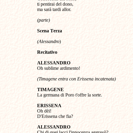
ti pentirai del dono,
ma sarà tardi allor.
(parte)
Scena
T
erza
(
Alessandro
)
Recitativo
ALESSANDRO
Oh sublime ardimento!
(
Timagene entra con Erissena incatenata)
TIMAGENE
La germana di Poro t'offre la sorte.
ERISSENA
Oh dèi!
D'Erissena che fia?
ALESSANDRO
Chi di quei lacci l'innocenza aggravò?