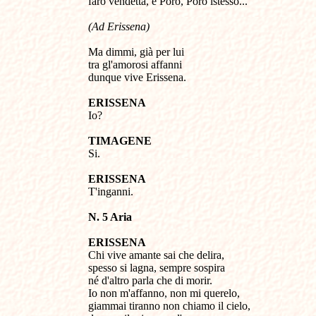
farò vendetta, è Poro, Poro istesso...
(Ad Erissena)
Ma dimmi, già per lui
tra gl'amorosi affanni
dunque vive Erissena.
ERISSENA
Io?
TIMAGENE
Si.
ERISSENA
T'inganni.
N. 5 Aria
ERISSENA
Chi vive amante sai che delira,
spesso si lagna, sempre sospira
né d'altro parla che di morir.
Io non m'affanno, non mi querelo,
giammai tiranno non chiamo il cielo,