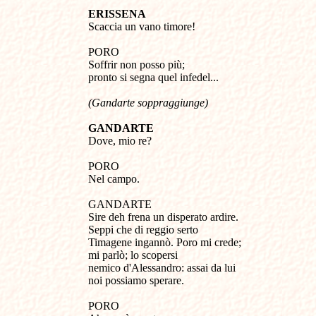
ERISSENA
Scaccia un vano timore!
PORO
Soffrir non posso più;
pronto si segna quel infedel...
(
Gandarte soppraggiunge)
GANDARTE
Dove, mio re?
PORO
Nel campo.
GANDARTE
Sire deh frena un disperato ardire.
Seppi che di reggio serto
Timagene ingannò. Poro mi crede;
mi parlò; lo scopersi
nemico d'Alessandro: assai da lui
noi possiamo sperare.
PORO