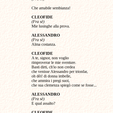
Che amabile sembianza!
CLEOFIDE
(Fra sè)
Mie lusinghe alla prova.
ALESSANDRO
(Fra sè)
Alma costanza.
CLEOFIDE
A te, signor, non voglio
rimproverar le mie sventure.
Basti dirti, ch'io non credea
che venisse Alessandro per trionfar,
oh dèi! di donna imbelle,
che ammira i pregi suoi,
che sua clemenza spiegò come se fosse...
ALESSANDRO
(Fra sè)
E qual assalto?
CLEOFIDE