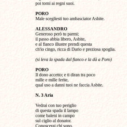
poi torni ai regni suoi.
PORO
Male scegliesti tuo ambasciator Asbite.
ALESSANDRO
Generoso però tu parmi;
il passo abbia libero, Asbite,
e al fianco illustre prendi questa
ch'io cingo, ricca di Dario e preziosa spoglia.
(si leva la spada dal fianco e la dà a Poro)
PORO
Il dono accetto; e ti diran tra poco
mille e mille ferite,
qual uso a danni tuoi ne faccia Asbite.
N. 3 Aria
Vedrai con tuo periglio
di questa spada il lampo
come baleni in campo
sul ciglio al donator.
Conoscerai chi sono,