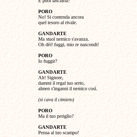
E puoi lasciarla?
PORO
No! Si contenda ancora
quel tesoro al rivale.
GANDARTE
Ma stuol nemico s'avanza.
Oh dèi! fuggi, mio re nascondi!
PORO
Io fuggir?
GANDARTE
Ah! Signore,
dammi il regal tuo serto,
almen s'inganni il nemico così.
(si cava il cimiero)
PORO
Ma il tuo periglio?
GANDARTE
Pensa al tuo scampo!