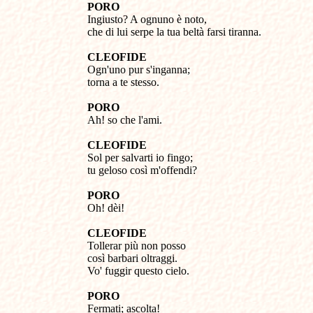
PORO
Ingiusto? A ognuno è noto,
che di lui serpe la tua beltà farsi tiranna.
CLEOFIDE
Ogn'uno pur s'inganna;
torna a te stesso.
PORO
Ah! so che l'ami.
CLEOFIDE
Sol per salvarti io fingo;
tu geloso così m'offendi?
PORO
Oh! dèi!
CLEOFIDE
Tollerar più non posso
così barbari oltraggi.
Vo' fuggir questo cielo.
PORO
Fermati; ascolta!