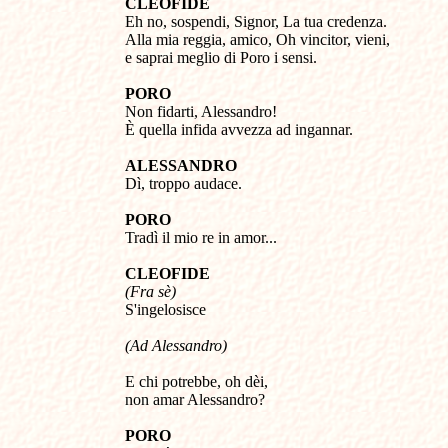
CLEOFIDE
Eh no, sospendi, Signor, La tua credenza.
Alla mia reggia, amico, Oh vincitor, vieni,
e saprai meglio di Poro i sensi.
PORO
Non fidarti, Alessandro!
È quella infida avvezza ad ingannar.
ALESSANDRO
Dì, troppo audace.
PORO
Tradì il mio re in amor...
CLEOFIDE
(Fra sè)
S'ingelosisce
(Ad Alessandro)
E chi potrebbe, oh dèi,
non amar Alessandro?
PORO