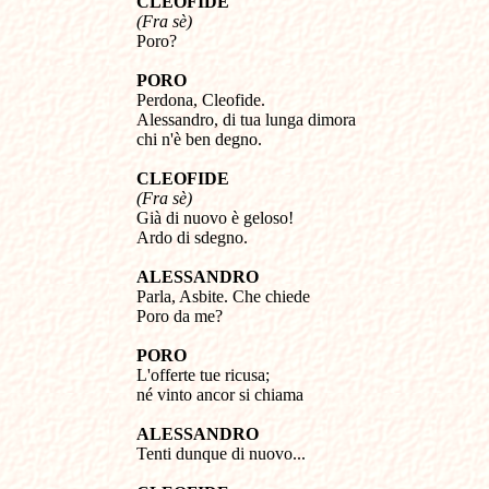
CLEOFIDE
(Fra sè)
Poro?
PORO
Perdona, Cleofide.
Alessandro, di tua lunga dimora
chi n'è ben degno.
CLEOFIDE
(Fra sè)
Già di nuovo è geloso!
Ardo di sdegno.
ALESSANDRO
Parla, Asbite. Che chiede
Poro da me?
PORO
L'offerte tue ricusa;
né vinto ancor si chiama
ALESSANDRO
Tenti dunque di nuovo...