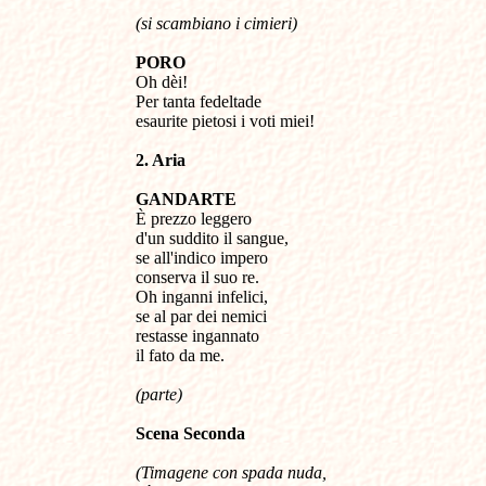
(si scambiano i cimieri)
PORO
Oh dèi!
Per tanta fedeltade
esaurite pietosi i voti miei!
2. Aria
GANDARTE
È prezzo leggero
d'un suddito il sangue,
se all'indico impero
conserva il suo re.
Oh inganni infelici,
se al par dei nemici
restasse ingannato
il fato da me.
(parte)
Scena
S
econda
(
Timagene con spada nuda,