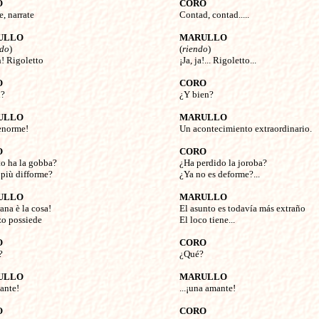
O
CORO 
e, narrate


Contad, contad.....

ULLO
MARULLO
ndo
)


(
riendo
) 

! Rigoletto

¡Ja, ja!... Rigoletto...

O
CORO
?


¿Y bien?

ULLO
MARULLO
enorme!


Un acontecimiento extraordinario.

O
CORO
to ha la gobba? 


¿Ha perdido la joroba? 

più difforme?

¿Ya no es deforme?...

ULLO
MARULLO
rana è la cosa! 


El asunto es todavía más extraño

zo possiede

El loco tiene...

O
CORO



¿Qué?

ULLO
MARULLO
ante!


...¡una amante!

O
CORO