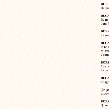
BOR

Di qu
DUC

Da tre
ogni fe
BOR

La su
DUC

In un 
Mister
v'entr
BOR

E sa c
L'aman
DUC

Lo ign
(
Un gr
attrav
BOR

Quant