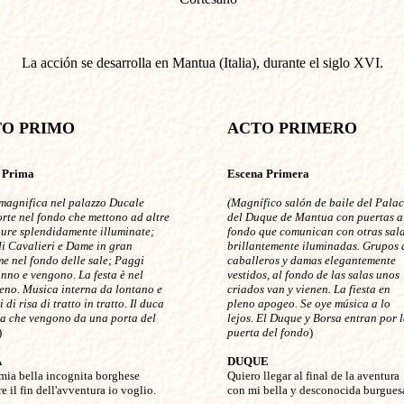
La acción se desarrolla en Mantua (Italia), durante el siglo XVI.
PRIMO                                 
ACTO PRIMERO
 Prima
Escena Primera
magnifica nel palazzo Ducale 
(Magnífico salón de baile del Palac
rte nel fondo che mettono ad altre
del Duque de Mantua con puertas a
pure splendidamente illuminate;
fondo que comunican con otras sal
di Cavalieri e Dame in gran
brillantemente iluminadas. Grupos 
e nel fondo delle sale; Paggi 
caballeros y damas elegantemente
nno e vengono. La festa è nel 
vestidos, al fondo de las salas unos
eno. Musica interna da lontano e
criados van y vienen. La fiesta en
i di risa di tratto in tratto. Il duca
pleno apogeo. Se oye música a lo
sa che vengono da una porta del
lejos.
El Duque y Borsa entran por 


puerta del fondo
)

A
DUQUE
 mia bella incognita borghese


Quiero llegar al final de la aventura 

e il fin dell'avventura io voglio.

con mi bella y desconocida burguesa