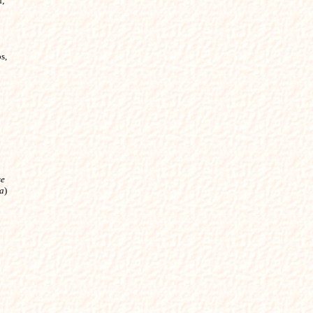
 

,

se
la
)
