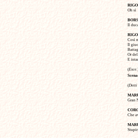
RIG

Oh sì

BORS

Il duc
RIG

Così 
Il giuo
Battagl
Or del
E inta
(
Esce.
Scena
(
Detti
MAR

Gran 
COR

Che a
MAR

Stupi