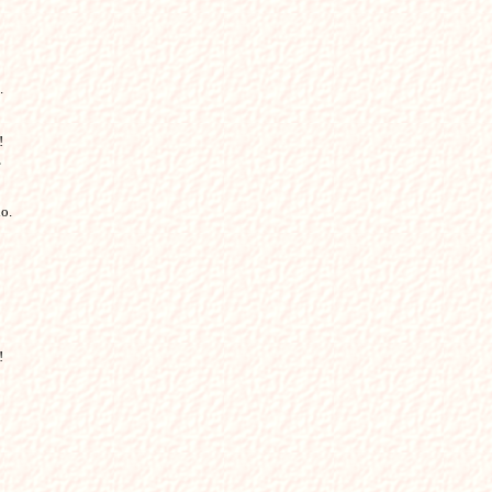






o.


