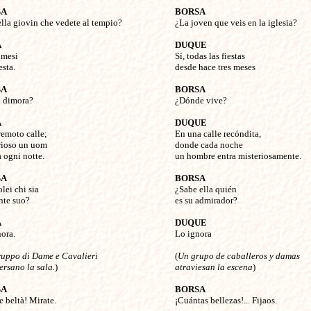
SA
BORSA
ella giovin che vedete al tempio?


¿La joven que veis en la iglesia?

A
DUQUE
 mesi


Sí, todas las fiestas

sta.

desde hace tres meses

SA
BORSA
a dimora?


¿Dónde vive?

A
DUQUE
remoto calle;


En una calle recóndita, 

ioso un uom 

donde cada noche 

a ogni notte.

un hombre entra misteriosamente.

SA
BORSA
olei chi sia


¿Sabe ella quién

te suo?

es su admirador?

A
DUQUE
ora.


Lo ignora

uppo di Dame e Cavalieri 
(
Un grupo de caballeros y damas
ersano la sala.
)

atraviesan la escena
)

SA
BORSA
e beltà! Mirate.


¡Cuántas bellezas!... Fijaos.
