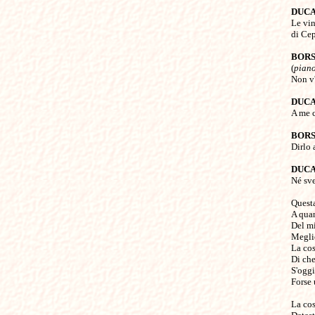
DUC

Le vin
di Cep
BOR

(
pian
Non v'
DUC

A me 
BOR

Dirlo 
DUC

Né sv
Questa
A quan
Del mi
Meglio
La cos
Di che 
S'oggi
Forse 
La cos