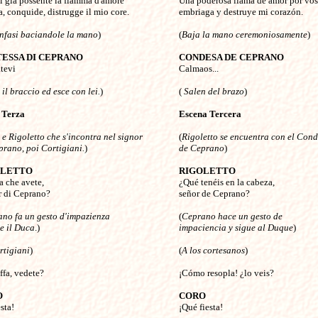
i già possente la fiamma d'amore

Una poderosa llama de amor por vos,
a, conquide, distrugge il mio core.

embriaga y destruye mi corazón.

nfasi baciandole la mano
)

(
Baja la mano ceremoniosamente
)

ESSA DI CEPRANO
CONDESA DE CEPRANO
tevi


Calmaos...

 il braccio ed esce con lei.
)

(
 Salen del brazo
)

 Terza
Escena Tercera
, e Rigoletto che s'incontra nel signor

(
Rigoletto se encuentra con el Con
prano, poi Cortigiani.
)

de Ceprano
)

OLETTO
RIGOLETTO
ta che avete,


¿Qué tenéis en la cabeza,

 di Ceprano?

señor de Ceprano?

no fa un gesto d'impazienza 
(
Ceprano hace un gesto de
e il Duca
.)

impaciencia y sigue al Duque
)

rtigiani
)

(
A los cortesanos
)

ffa, vedete?

¡Cómo resopla! ¿lo veis?

O
CORO
sta!


¡Qué fiesta!
