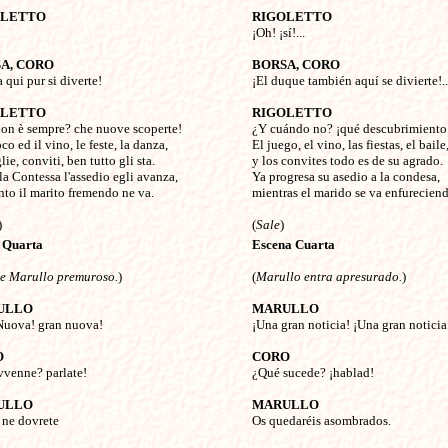
OLETTO
RIGOLETTO

¡Oh! ¡sí!...

A, CORO
BORSA, CORO
a qui pur si diverte!


¡El duque también aquí se divierte!...
OLETTO
RIGOLETTO
non è sempre? che nuove scoperte!


¿Y cuándo no? ¡qué descubrimiento!
co ed il vino, le feste, la danza,

El juego, el vino, las fiestas, el baile, 
ie, conviti, ben tutto gli sta.

y los convites todo es de su agrado.

la Contessa l'assedio egli avanza,

Ya progresa su asedio a la condesa,

nto il marito fremendo ne va.

mientras el marido se va enfureciend
(
Sale
 Quarta
Escena Cuarta
 e Marullo premuroso.
)

(
Marullo entra apresurado.
)

ULLO
MARULLO
Nuova! gran nuova!


¡Una gran noticia! ¡Una gran noticia!
O
CORO
vvenne? parlate!


¿Qué sucede? ¡hablad!

ULLO
MARULLO 
r ne dovrete


Os quedaréis asombrados.
