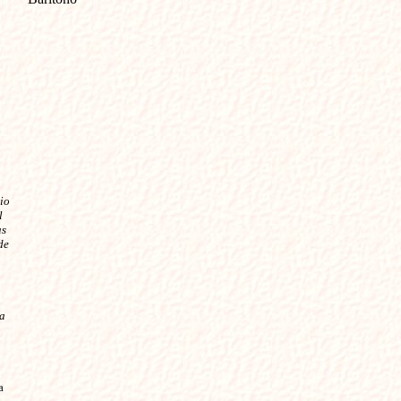
io
l
as
de
la
 
