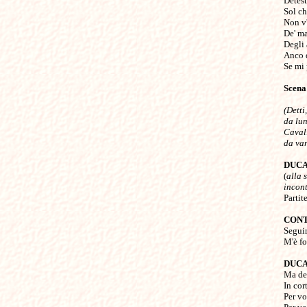
Detest
Sol ch
Non v'
De' mar
Degli 
Anco d
Se mi 
Scena
(Detti
da lun
Caval
da var
DUC

(
alla 
incont
Partit
CONT

Segui
M'è fo
DUC

Ma de
In cort
Per vo