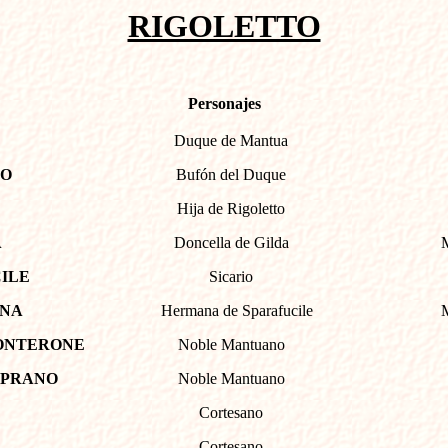
RIGOLETTO
Personajes
Duque de Mantua
TO
Bufón del Duque
Hija de Rigoletto
A
Doncella de Gilda
ILE
Sicario
NA
Hermana de Sparafucile
Mezzos
MONTERONE
Noble Mantuano
EPRANO
Noble Mantuano
Cortesano
Cortesano