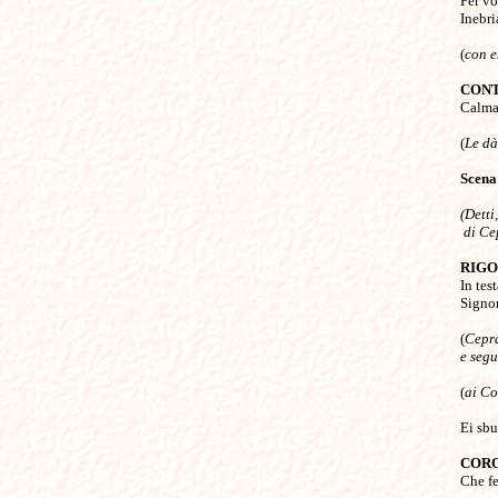
Per vo
Inebri
(
con e
CONT

Calma
(
Le dà
Scena
(Detti
 di Ce
RIG

In tes
Signor
(
Cepra
e segu
(
ai Co
Ei sbu
COR

Che fe