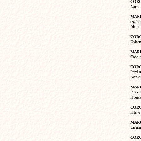
COR

Narrat
MAR

(
ride
Ah! ah
COR

Ebben
MAR

Caso 
COR

Perdu
Non è 
MAR

Più st
Il paz
COR

Infine?
MAR

Un'am
COR