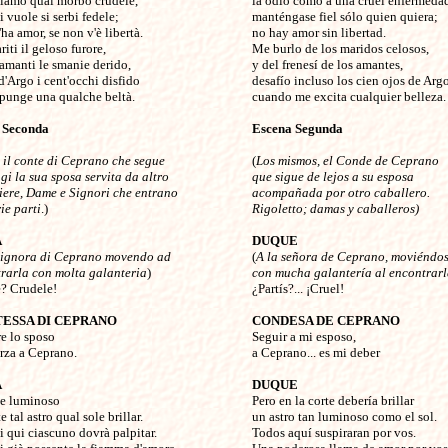
iamo qual morbo crudele,

la odio como a una cruel enfermedad;
i vuole si serbi fedele;

manténgase fiel sólo quien quiera; 

ha amor, se non v'è libertà.

no hay amor sin libertad.

iti il geloso furore,

Me burlo de los maridos celosos,

amanti le smanie derido,

y del frenesí de los amantes,

'Argo i cent'occhi disfido

desafío incluso los cien ojos de Argos
punge una qualche beltà.

cuando me excita cualquier belleza.

 Seconda
Escena Segunda
, il conte di Ceprano che segue 
(
Los mismos, el Conde de Ceprano
gi la sua sposa servita da altro
que sigue de lejos a su esposa
iere, Dame e Signori che entrano
acompañada por otro caballero.
ie parti
.)

Rigoletto; damas y caballeros) 
A
DUQUE
signora di Ceprano movendo ad 

(
A la señora de Ceprano, moviéndo
rarla con molta galanteria
)

con mucha galantería al encontrar
e? Crudele!

¿Partís?... ¡Cruel!

ESSA DI CEPRANO
CONDESA DE CEPRANO
re lo sposo


Seguir a mi esposo,

rza a Ceprano.

a Ceprano... es mi deber

A
DUQUE
e luminoso


Pero en la corte debería brillar 

e tal astro qual sole brillar.

un astro tan luminoso como el sol.

i qui ciascuno dovrà palpitar.

Todos aquí suspiraran por vos.
