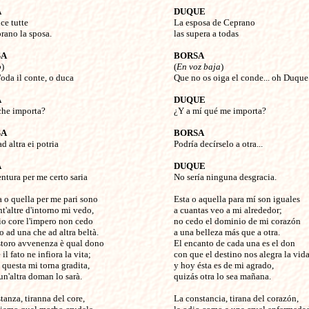
A
DUQUE
ce tutte 


La esposa de Ceprano 

rano la sposa.

las supera a todas

SA
BORSA
o
)


(
En voz baja
)

oda il conte, o duca

Que no os oiga el conde... oh Duque

A
DUQUE
che importa?


¿Y a mí qué me importa?

SA
BORSA
ad altra ei potria


Podría decírselo a otra...

A
DUQUE
entura per me certo saria


No sería ninguna desgracia.

 o quella per me pari sono

Esta o aquella para mí son iguales

t'altre d'intorno mi vedo,

a cuantas veo a mi alrededor;

o core l'impero non cedo

no cedo el dominio de mi corazón

 ad una che ad altra beltà.

a una belleza más que a otra.

toro avvenenza è qual dono

El encanto de cada una es el don 

il fato ne infiora la vita;

con que el destino nos alegra la vida;
 questa mi torna gradita,

y hoy ésta es de mi agrado,

un'altra doman lo sarà.

quizás otra lo sea mañana.

tanza, tiranna del core,

La constancia, tirana del corazón,
