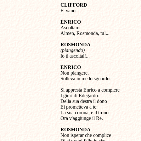
CLIFFORD

E' vano.
ENRICO

Ascoltami

Almen, Rosmonda, tu!...
ROSMONDA
(piangendo)

Io ti ascoltai!...
ENRICO

Non piangere, 

Solleva in me lo sguardo. 

Si appresta Enrico a compiere 

I giuri di Edegardo: 

Della sua destra il dono 

Ei prometteva a te: 

La sua corona, e il trono 

Ora v'aggiunge il Re.
ROSMONDA

Non isperar che complice 

Di si grand fallo io sia: 
