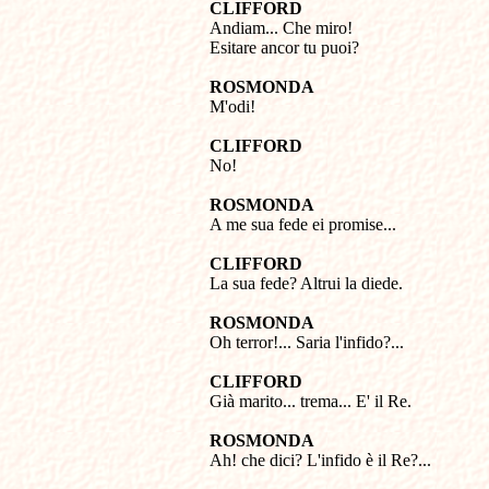
CLIFFORD

Andiam... Che miro! 

Esitare ancor tu puoi?
ROSMONDA

M'odi!
CLIFFORD

No!
ROSMONDA

A me sua fede ei promise...
CLIFFORD

La sua fede? Altrui la diede.
ROSMONDA

Oh terror!... Saria l'infido?...
CLIFFORD

Già marito... trema... E' il Re.
ROSMONDA

Ah! che dici? L'infido è il Re?...