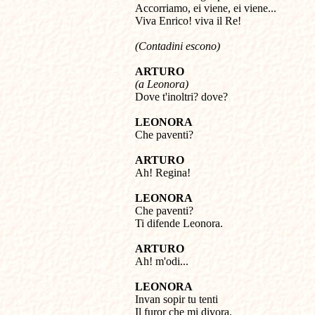
Accorriamo, ei viene, ei viene...

Viva Enrico! viva il Re!
(Contadini escono)
ARTURO
(a Leonora)

Dove t'inoltri? dove?
LEONORA

Che paventi?
ARTURO

Ah! Regina!
LEONORA

Che paventi?

Ti difende Leonora.
ARTURO

Ah! m'odi...
LEONORA

Invan sopir tu tenti

Il furor che mi divora.
