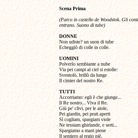
Scena Prima
(Parco in castello de Woodstok. Gli conta
entrano. Suono di tube)
DONNE

Non udiste? un suon di tube

Echeggiò di colle in colle.
UOMINI

Polverìo sembiante a nube

Via pei campi al ciel si estolle:

Sventolò, brillò da lunge

Il cimier del nostro Re.
TUTTI

Accorriamo: egli è che giunge...

Il Re nostro... Viva il Re.

Giù pe' clivi, per le aiole,

Pei giardin, pei prati aperti

Sì cogliam, spargiam viole

Ne tessiam ghirlande, e serti...

Spargiamo a mani piene

Il sentiero al regio piè.
