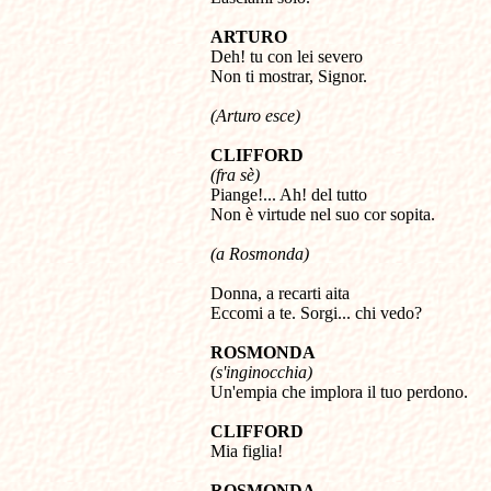
ARTURO

Deh! tu con lei severo

Non ti mostrar, Signor.
(Arturo esce)
CLIFFORD
(fra sè)

Piange!... Ah! del tutto 

Non è virtude nel suo cor sopita.
(a Rosmonda)
Donna, a recarti aita 

Eccomi a te. Sorgi... chi vedo?
ROSMONDA
(s'inginocchia)

Un'empia che implora il tuo perdono.
CLIFFORD

Mia figlia!
ROSMONDA