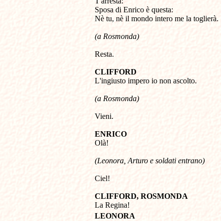

T'arresta: 

Sposa di Enrico è questa: 

Nè tu, nè il mondo intero me la toglierà. 
(a Rosmonda)
Resta.
CLIFFORD

L'ingiusto impero io non ascolto.
(a Rosmonda)
Vieni.
ENRICO

Olà!
(Leonora, Arturo e soldati entrano)
Ciel!
CLIFFORD,
ROSMONDA
La Regina!