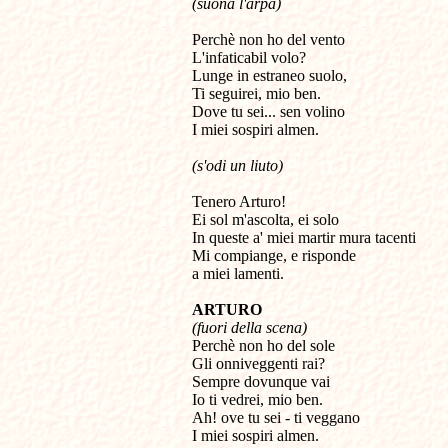
(suona l'arpa)
Perchè non ho del vento

L'infaticabil volo?

Lunge in estraneo suolo,

Ti seguirei, mio ben.

Dove tu sei... sen volino

I miei sospiri almen.
(s'odi un liuto)
Tenero Arturo!

Ei sol m'ascolta, ei solo

In queste a' miei martir mura tacenti

Mi compiange, e risponde 

a miei lamenti.
ARTURO
(fuori della scena)

Perchè non ho del sole 

Gli onniveggenti rai? 

Sempre dovunque vai 

Io ti vedrei, mio ben. 

Ah! ove tu sei - ti veggano 

I miei sospiri almen.