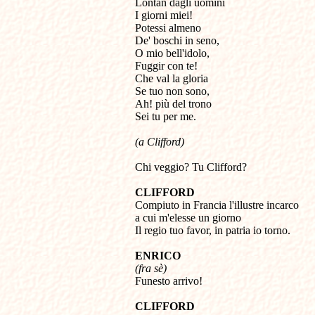
Lontan dagli uomini

I giorni miei!

Potessi almeno

De' boschi in seno,

O mio bell'idolo,

Fuggir con te!

Che val la gloria

Se tuo non sono,

Ah! più del trono

Sei tu per me.
(a Clifford)
Chi veggio? Tu Clifford?
CLIFFORD

Compiuto in Francia l'illustre incarco 

a cui m'elesse un giorno

Il regio tuo favor, in patria io torno.
ENRICO
(fra sè)

Funesto arrivo!
CLIFFORD