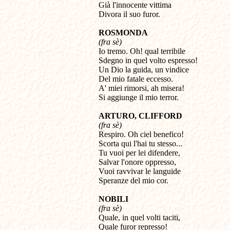
Già l'innocente vittima 

Divora il suo furor.
ROSMONDA
(fra sè)

Io tremo. Oh! qual terribile 

Sdegno in quel volto espresso! 

Un Dio la guida, un vindice 

Del mio fatale eccesso. 

A' miei rimorsi, ah misera! 

Si aggiunge il mio terror.
ARTURO,
CLIFFORD
(fra sè)

Respiro. Oh ciel benefico!

Scorta qui l'hai tu stesso...

Tu vuoi per lei difendere,

Salvar l'onore oppresso,

Vuoi ravvivar le languide

Speranze del mio cor.
NOBILI
(fra sè)

Quale, in quel volti taciti, 

Quale furor represso! 
