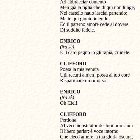

Ad abbracciar contento

Men già la figlia che di qui non lunge,

Nel castello natio lasciai partendo;

Ma te qui giunto intendo;

Ed il paterno amore cede al dovere 

Di suddito fedele.
ENRICO
(fra sè)

E il caro pegno io gli rapìa, crudele!
CLIFFORD

Possa la mia venuta 

Util recarti almen! possa al tuo core 

Risparmiare un rimorso!
ENRICO
(fra sè)

Oh Ciel!
CLIFFORD

Perdona

Al vecchio istitutor de' tuoi prim'anni

Il libero parlar: è voce intorno

Che cieco amore la tua gloria oscura,
