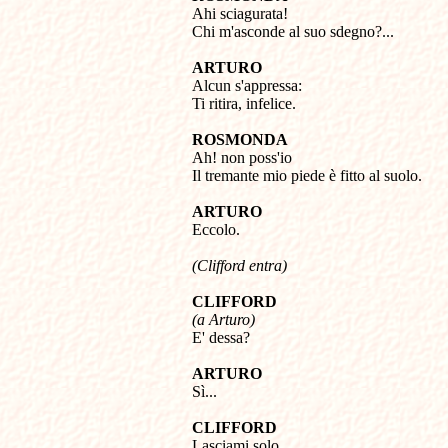

Ahi sciagurata!

Chi m'asconde al suo sdegno?...
ARTURO

Alcun s'appressa: 

Ti ritira, infelice.
ROSMONDA

Ah! non poss'io

Il tremante mio piede è fitto al suolo.
ARTURO

Eccolo.
(Clifford entra)
CLIFFORD
(a Arturo)

E' dessa?
ARTURO
Sì...
CLIFFORD

Lasciami solo.