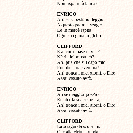
Non risparmiò la rea?
ENRICO

Ah! se sapesti! io deggio 

A questo padre il seggio... 

Ed in mercè rapita 

Ogni sua gioia io gli ho.
CLIFFORD

E ancor rimase in vita?... 

Nè di dolor mancò?... 

Ah! pria che sul capo mio 

Piombi si ria sventura! 

Ah! tronca i miei giorni, o Dio; 

Assai vissuto avrò.
ENRICO

Ah se maggior poss'io 

Render la sua sciagura, 

Ah! tronca i miei giorni, o Dio; 

Assai vissuto avrò.
CLIFFORD

La sciagurata scoprimi...

Che alla virtù la renda...