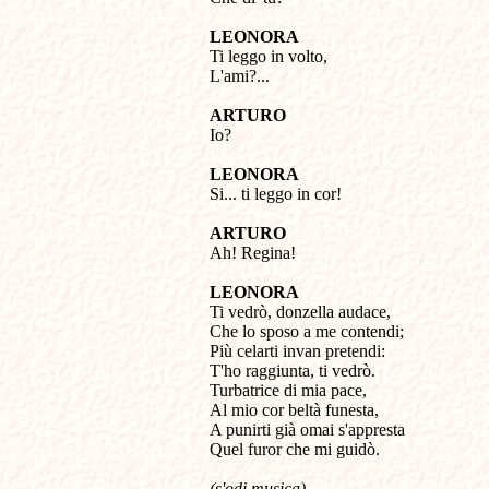
LEONORA

Ti leggo in volto,

L'ami?...
ARTURO

Io?
LEONORA

Si... ti leggo in cor!
ARTURO

Ah! Regina!
LEONORA

Ti vedrò, donzella audace,

Che lo sposo a me contendi;

Più celarti invan pretendi:

T'ho raggiunta, ti vedrò.

Turbatrice di mia pace,

Al mio cor beltà funesta,

A punirti già omai s'appresta

Quel furor che mi guidò.
(s'odi musica)