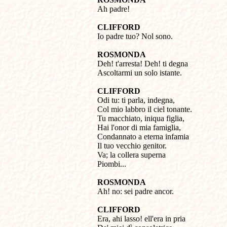

Ah padre!
CLIFFORD

Io padre tuo? Nol sono.
ROSMONDA

Deh! t'arresta! Deh! ti degna

Ascoltarmi un solo istante.
CLIFFORD

Odi tu: ti parla, indegna,

Col mio labbro il ciel tonante.

Tu macchiato, iniqua figlia,

Hai l'onor di mia famiglia,

Condannato a eterna infamia

Il tuo vecchio genitor.

Va; la collera superna

Piombi...
ROSMONDA

Ah! no: sei padre ancor.
CLIFFORD

Era, ahi lasso! ell'era in pria 
