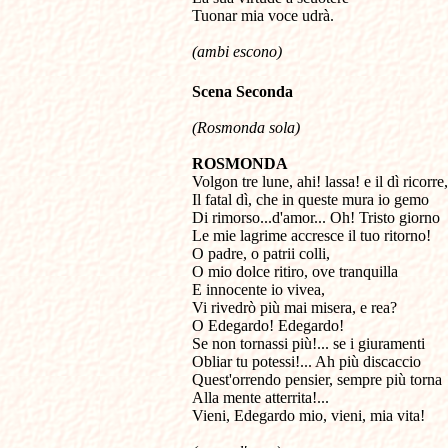
Tuonar mia voce udrà.
(ambi escono)
Scena Seconda
(Rosmonda sola)
ROSMONDA

Volgon tre lune, ahi! lassa! e il dì ricorre,

Il fatal dì, che in queste mura io gemo

Di rimorso...d'amor... Oh! Tristo giorno

Le mie lagrime accresce il tuo ritorno!

O padre, o patrii colli,

O mio dolce ritiro, ove tranquilla

E innocente io vivea,

Vi rivedrò più mai misera, e rea?

O Edegardo! Edegardo!

Se non tornassi più!... se i giuramenti

Obliar tu potessi!... Ah più discaccio

Quest'orrendo pensier, sempre più torna

Alla mente atterrita!...

Vieni, Edegardo mio, vieni, mia vita!