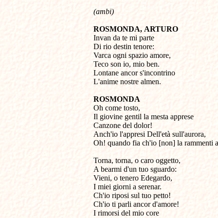
(ambi)
ROSMONDA,
ARTURO
Invan da te mi parte 

Di rio destin tenore: 

Varca ogni spazio amore, 

Teco son io, mio ben. 

Lontane ancor s'incontrino 

L'anime nostre almen.
ROSMONDA

Oh come tosto, 

Il giovine gentil la mesta apprese 

Canzone del dolor! 

Anch'io l'appresi Dell'età sull'aurora, 

Oh! quando fia ch'io [non] la rammenti 
Torna, torna, o caro oggetto, 

A bearmi d'un tuo sguardo: 

Vieni, o tenero Edegardo, 

I miei giorni a serenar. 

Ch'io riposi sul tuo petto! 

Ch'io ti parli ancor d'amore! 

I rimorsi del mio core 
