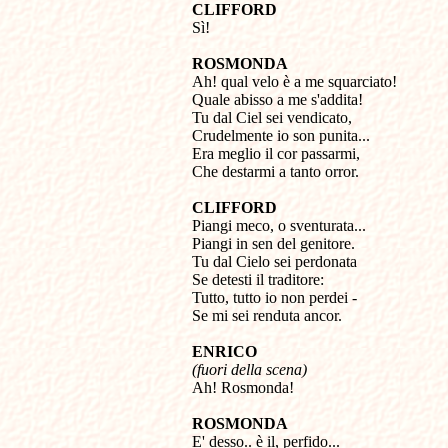
CLIFFORD

Sì!
ROSMONDA

Ah! qual velo è a me squarciato! 

Quale abisso a me s'addita! 

Tu dal Ciel sei vendicato, 

Crudelmente io son punita... 

Era meglio il cor passarmi, 

Che destarmi a tanto orror.
CLIFFORD

Piangi meco, o sventurata... 

Piangi in sen del genitore. 

Tu dal Cielo sei perdonata 

Se detesti il traditore: 

Tutto, tutto io non perdei - 

Se mi sei renduta ancor.
ENRICO
(fuori della scena)

Ah! Rosmonda!
ROSMONDA

E' desso.. è il, perfido...
