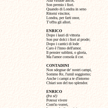
Alla virtude ancor,

Son premio i fiori.

Quando di Londra in seno

Ritorni vincitor,

Londra, per farti onor,

T'offra gli allori.
ENRICO

Dopo i lauri di vittoria

Son pur dolci i fiori al prode;

Dopo i cantici di lode

Caro è l'inno dell'amor.

Il pensier sublimi, o gloria,

Ma l'amor consola il cor.
CONTADINI

Non sdegnar de' nostri campi,

Sommo Re, l'umil soggiorno;

Anche i campi a te d'intorno

Chiari son del tuo splendor.
ENRICO
(fra sè)

Potessi vivere

Com'io vorrei,
