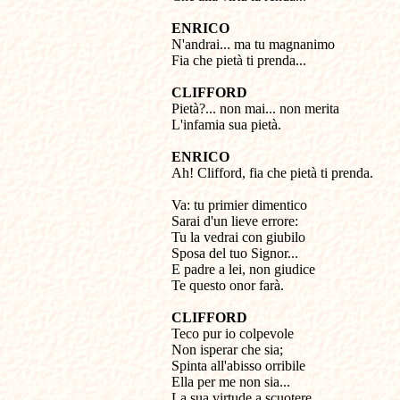
ENRICO

N'andrai... ma tu magnanimo

Fia che pietà ti prenda...
CLIFFORD

Pietà?... non mai... non merita 

L'infamia sua pietà.
ENRICO

Ah! Clifford, fia che pietà ti prenda.
Va: tu primier dimentico 

Sarai d'un lieve errore: 

Tu la vedrai con giubilo 

Sposa del tuo Signor... 

E padre a lei, non giudice 

Te questo onor farà.
CLIFFORD

Teco pur io colpevole 

Non isperar che sia; 

Spinta all'abisso orribile 

Ella per me non sia... 

La sua virtude a scuotere 
