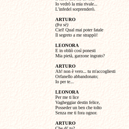
Io vedrò la mia rivale...

L'infedel sorprenderò.
ARTURO
(fra sè)

Ciel! Qual mai poter fatale

Il segreto a me strappò!
LEONORA

E in obliò così ponesti

Mia pietà, garzone ingrato?
ARTURO

Ah! non è vero... tu m'accogliesti

Orfanello abbandonato;

Io per te...
LEONORA

Per me ti lice

Vagheggiar destin felice,

Posseder un ben che tolto

Senza me ti fora ognor.
ARTURO

Che di' tu?