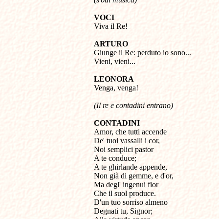
VOCI

Viva il Re!
ARTURO

Giunge il Re: perduto io sono...

Vieni, vieni...
LEONORA

Venga, venga!
(Il re e contadini entrano)
CONTADINI

Amor, che tutti accende

De' tuoi vassalli i cor,

Noi semplici pastor

A te conduce;

A te ghirlande appende,

Non già di gemme, e d'or,

Ma degl' ingenui fior

Che il suol produce.

D'un tuo sorriso almeno

Degnati tu, Signor;
