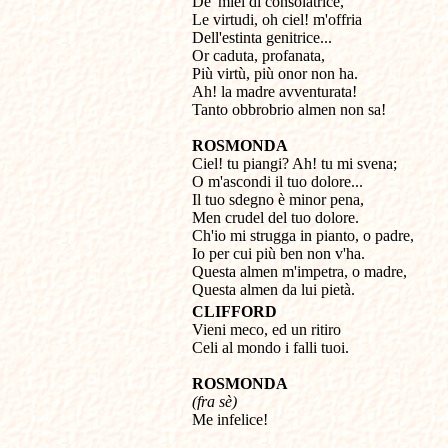
De' miei dì consolatrice, 

Le virtudi, oh ciel! m'offria 

Dell'estinta genitrice... 

Or caduta, profanata, 

Più virtù, più onor non ha. 

Ah! la madre avventurata! 

Tanto obbrobrio almen non sa!
ROSMONDA

Ciel! tu piangi? Ah! tu mi svena; 

O m'ascondi il tuo dolore... 

Il tuo sdegno è minor pena, 

Men crudel del tuo dolore. 

Ch'io mi strugga in pianto, o padre, 

Io per cui più ben non v'ha.

Questa almen m'impetra, o madre,

CLIFFORD

Vieni meco, ed un ritiro

Celi al mondo i falli tuoi.
ROSMONDA
(fra sè)

Me infelice!