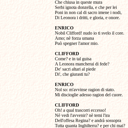
Che chiusa in queste mura 

Serbi ignota donzella, e che per lei

Poni in non cal di sacro imene i nodi,

Di Leonora i dritti, e gloria, e onore.
ENRICO

Nobil Clifford! nudo io ti svelo il core.

Amo; nè forza umana

Può spegner l'amor mio.
CLIFFORD

Come? e in tal guisa

A Leonora mancherai di fede? 

De' sacri altari al piede 

Di', che giurasti tu?
ENRICO

Nol so: m'avvinse ragion di stato. 

Mi discioglie adesso ragion del cuore.
CLIFFORD

Oh! a qual trascorri eccesso! 

Nè vedi l'avvenir? nè temi l'ira 

Dell'offesa Regina? e andrà sossopra 

Tutta quanta Inghilterra? e per chi mai? 
