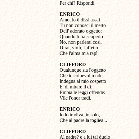
Per chi? Rispondi.
ENRICO

Amo, io ti dissi assai

Tu non conosci il merto 

Dell' adorato oggetto; 

Quando ti fia scoperto 

No, non parlerai così. 

Dirai, virtù, l'affetto 

Che l'alma mia rapì.
CLIFFORD

Qualunque sia l'oggetto

Che te colpevol rende,

Indegna al mio cospetto

E' di mirare il dì. 

Empia le leggi offende: 

Vile l'onor tradì.
ENRICO

Io lo tradiva, io solo,

Che al padre la togliea...
CLIFFORD

Al padre? e a lui tal duolo 
