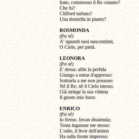
Irato, commosso il Re cotanto? 

Che fu? 

Clifford turbato? 

Una donzella in pianto?
ROSMONDA
(fra sè)

A' sguardi suoi nascondimi, 

O Cielo, per pietà.
LEONORA
(fra sè)

E' dessa: alfin la perfida 

Giungo a mirar d'appresso: 

Sottrarla a me non possono 

Nè il Re, nè il Cielo istesso. 

Già stringe la sua vittima 

Il giusto mio furor.
ENRICO
(fra sè)

Io fremo. Invan dissimula; 

Tenta ingannar me stesso:

L'odio, il livor dell'animo 

Ha sulla fronte impresso: 
