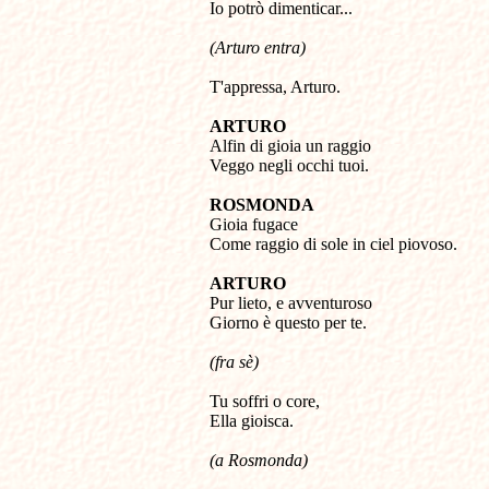
Io potrò dimenticar...
(Arturo entra)
T'appressa, Arturo.
ARTURO

Alfin di gioia un raggio 

Veggo negli occhi tuoi.
ROSMONDA

Gioia fugace

Come raggio di sole in ciel piovoso.
ARTURO

Pur lieto, e avventuroso 

Giorno è questo per te.
(fra sè)
Tu soffri o core, 

Ella gioisca.
(a Rosmonda)