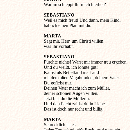
Warum schleppt Ihr mich hierher? 

SEBASTIANO
Weil es mich freut! Und dann, mein Kind, 

hab ich einen Plan mit dir. 

MARTA
Sagt mir, Herr, um Christi willen, 

was Ihr vorhabt. 

SEBASTIANO
Fürchte nichts! Warst mir immer treu ergeben. 

Und du weißt, ich lohnte gut! 

Kamst als Bettelkind ins Land 

mit dem alten Vagabunden, deinem Vater. 

Du gefielst mir. 

Deinen Vater macht ich zum Müller, 

deiner schönen Augen willen. 

Jetzt bist du die Müllerin. 

Und den Pacht zahlst du in Liebe. 

Das ist doch nur recht und billig. 

MARTA
Schrecklich ist es: 

Jeden Tag schrei ich's Euch ins Angesicht. 
