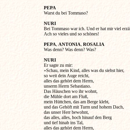
PEPA
Warst du bei Tommaso? 

NURI
Bei Tommaso war ich. Und er hat mir viel erzähl
Ach so vieles und so schönes! 

PEPA
, 
ANTONIA
, 
ROSALIA
Was denn? Was denn? Was? 

NURI
Er sagte zu mir: 

»Schau, mein Kind, alles was du siehst hier, 

so weit dein Auge reicht, 

alles das gehört dem Herrn, 

unserm Herrn Sebastiano. 

Das Häuschen wo ihr wohnt, 

die Mühle dort am Fluß, 

mein Hüttchen, das am Berge klebt, 

und das Gehöft mit Turm und hohem Dach, 

das unser Herr bewohnt, 

das alles, alles, hoch hinauf den Berg 

und tief hinab ins Tal, 

alles das gehört dem Herrn, 
