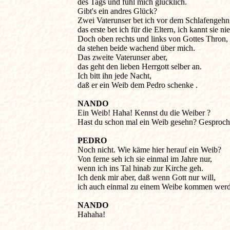
des Tags und fühl mich glücklich. 

Gibt's ein andres Glück? 

Zwei Vaterunser bet ich vor dem Schlafengehn,
das erste bet ich für die Eltern, ich kannt sie nie.
Doch oben rechts und links von Gottes Thron, 

da stehen beide wachend über mich. 

Das zweite Vaterunser aber, 

das geht den lieben Herrgott selber an. 

Ich bitt ihn jede Nacht, 

daß er ein Weib dem Pedro schenke . 

NANDO
Ein Weib! Haha! Kennst du die Weiber ? 

Hast du schon mal ein Weib gesehn? Gesproche
PEDRO
Noch nicht. Wie käme hier herauf ein Weib? 

Von ferne seh ich sie einmal im Jahre nur, 

wenn ich ins Tal hinab zur Kirche geh. 

Ich denk mir aber, daß wenn Gott nur will, 

ich auch einmal zu einem Weibe kommen werde
NANDO
Hahaha! 
