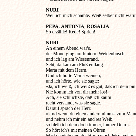
NURI
Weil ich mich schämte. Weiß selber nicht warum
PEPA
, 
ANTONIA
, 
ROSALIA
So erzähle! Rede! Sprich! 

NURI
An einem Abend war's, 

der Mond ging auf hinterm Weidenbusch 

und ich lag am Wiesenrand. 

Seht, da kam am Fluß entlang 

Marta mit dem Herrn. 

Und ich hörte Marta weinen, 

und ich hörte, wie sie sagte: 

»Ja, ich weiß, ich weiß es gut, daß ich dein bin. 
Nie komm ich von dir mehr los!« 

Ach, sie schluchzte, daß ich kaum 

recht verstand, was sie sagte. 

Darauf sprach der Herr: 

»Und wenn du einen andern nimmst zum Manne
und nehm ich mir ein and'res Weib, 

so bleib ich dein doch immer, immer Dein.« 

So hört ich's mit meinen Ohren. 

Marta weinte und der Herr sprach leise weiter. 
