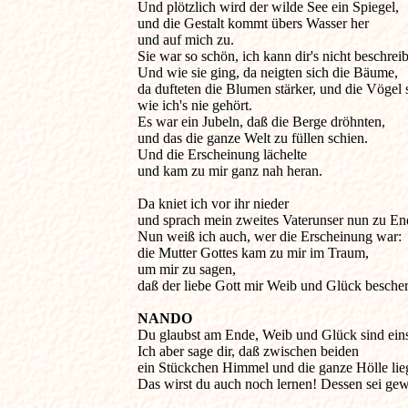
Und plötzlich wird der wilde See ein Spiegel, 

und die Gestalt kommt übers Wasser her 

und auf mich zu. 

Sie war so schön, ich kann dir's nicht beschreibe
Und wie sie ging, da neigten sich die Bäume, 

da dufteten die Blumen stärker, und die Vögel s
wie ich's nie gehört. 

Es war ein Jubeln, daß die Berge dröhnten, 

und das die ganze Welt zu füllen schien. 

Und die Erscheinung lächelte 

und kam zu mir ganz nah heran. 

Da kniet ich vor ihr nieder 

und sprach mein zweites Vaterunser nun zu End
Nun weiß ich auch, wer die Erscheinung war: 

die Mutter Gottes kam zu mir im Traum, 

um mir zu sagen, 

daß der liebe Gott mir Weib und Glück bescher
NANDO
Du glaubst am Ende, Weib und Glück sind eins
Ich aber sage dir, daß zwischen beiden 

ein Stückchen Himmel und die ganze Hölle liegt
Das wirst du auch noch lernen! Dessen sei gewi