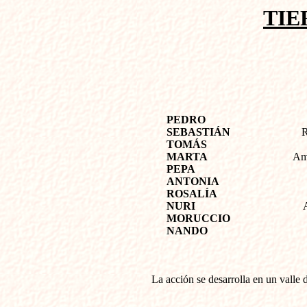
TIE
PEDRO
SEBASTIÁN
R
TOMÁS
MARTA
Ama
PEPA
ANTONIA
ROSALÍA
NURI
MORUCCIO
NANDO
La acción se desarrolla en un valle 